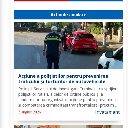
Articole similare
Acțiune a polițiștilor pentru prevenirea
traficului și furturilor de autovehicule
Polițiștii Serviciului de Investigații Criminale, cu sprijinul
polițiștilor rutieri, a celor de ordine publică și a
jandarmilor au organizat o acțiune pentru prevenirea
și combaterea criminalității transfrontaliere, precum și
pentru combaterea traficului și furturilor de
Invatamant
3 august 2026
autovehicule, pe raza...