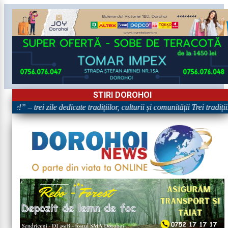
STIRI DOROHOI
re!” – trei zile dedicate tradițiilor, culturii și comunității Trei tradiț