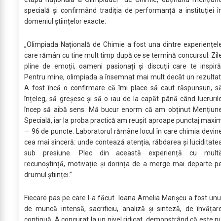
specială și confirmând tradiția de performanță a instituției î
domeniul științelor exacte.
„Olimpiada Națională de Chimie a fost una dintre experiențel
care rămân cu tine mult timp după ce se termină concursul. Zil
pline de emoții, oameni pasionați și discuții care te inspiră
Pentru mine, olimpiada a însemnat mai mult decât un rezultat
A fost încă o confirmare că îmi place să caut răspunsuri, s
înțeleg, să greșesc și să o iau de la capăt până când lucruril
încep să aibă sens. Mă bucur enorm că am obținut Mențiun
Specială, iar la proba practică am reușit aproape punctaj maxi
— 96 de puncte. Laboratorul rămâne locul în care chimia devin
cea mai sinceră: unde contează atenția, răbdarea și luciditate
sub presiune. Plec din această experiență cu mult
recunoștință, motivație și dorința de a merge mai departe p
drumul științei.”
Fiecare pas pe care l-a făcut Ioana Amelia Marișcu a fost unu
de muncă intensă, sacrificiu, analiză și sinteză, de învățar
continuă. A concurat la un nivel ridicat, demonstrând că este n