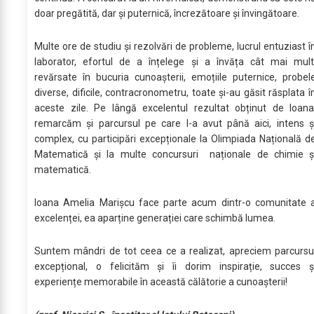
doar pregătită, dar și puternică, încrezătoare și învingătoare.
Multe ore de studiu și rezolvări de probleme, lucrul entuziast î
laborator, efortul de a înțelege și a învăța cât mai mult
revărsate în bucuria cunoașterii, emoțiile puternice, probel
diverse, dificile, contracronometru, toate și-au găsit răsplata î
aceste zile. Pe lângă excelentul rezultat obținut de Ioana
remarcăm și parcursul pe care l-a avut până aici, intens ș
complex, cu participări excepționale la Olimpiada Națională d
Matematică și la multe concursuri naționale de chimie ș
matematică.
Ioana Amelia Marișcu face parte acum dintr-o comunitate 
excelenței, ea aparține generației care schimbă lumea.
Suntem mândri de tot ceea ce a realizat, apreciem parcursu
excepțional, o felicităm și îi dorim inspirație, succes ș
experiențe memorabile în această călătorie a cunoașterii!