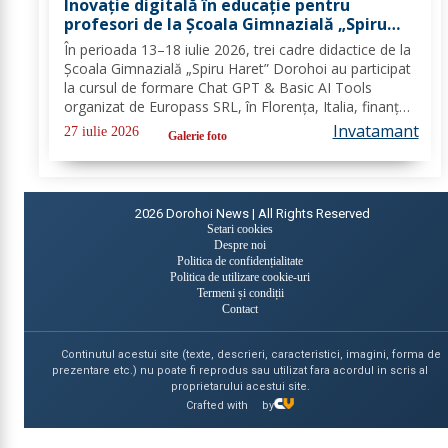
Inovație digitală în educație pentru
profesori de la Școala Gimnazială „Spiru
Haret” Dorohoi prin Erasmus+ FOTO
În perioada 13–18 iulie 2026, trei cadre didactice de la
Școala Gimnazială „Spiru Haret” Dorohoi au participat
la cursul de formare Chat GPT & Basic AI Tools
organizat de Europass SRL, în Florența, Italia, finanțat
în cadrul programului de Acreditare Erasmus +,
Invatamant
27 iulie 2026
Galerie foto
domeniul educație școlară număr,...
2026
Dorohoi News | All Rights Reserved
Setari cookies
Despre noi
Politica de confidențialitate
Politica de utilizare cookie-uri
Termeni și condiții
Contact
Continutul acestui site (texte, descrieri, caracteristici, imagini, forma de
prezentare etc.) nu poate fi reprodus sau utilizat fara acordul in scris al
proprietarului acestui site.
Crafted with
by