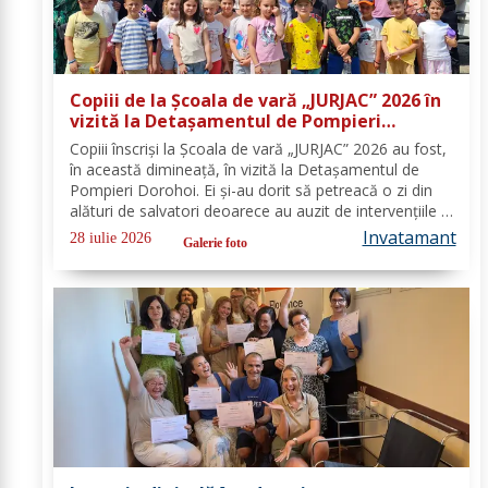
Copiii de la Școala de vară „JURJAC” 2026 în
vizită la Detașamentul de Pompieri
Dorohoi - FOTO
Copiii înscriși la Școala de vară „JURJAC” 2026 au fost,
în această dimineață, în vizită la Detașamentul de
Pompieri Dorohoi. Ei și-au dorit să petreacă o zi din
alături de salvatori deoarece au auzit de intervențiile la
care au participat și de oamenii pe care i-au ajutat de-
Invatamant
28 iulie 2026
Galerie foto
a lungul timpului. „Ne...