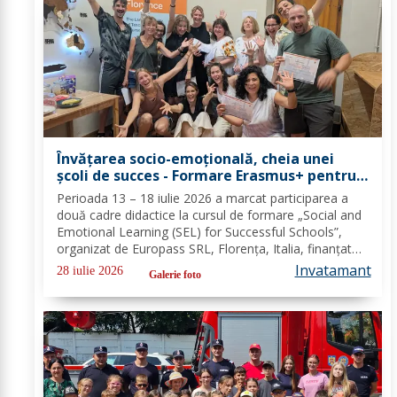
Învățarea socio-emoțională, cheia unei
școli de succes - Formare Erasmus+ pentru
două cadre didactice de la Școala
Perioada 13 – 18 iulie 2026 a marcat participarea a
Gimnazială „Spiru Haret” Dorohoi - FOTO
două cadre didactice la cursul de formare „Social and
Emotional Learning (SEL) for Successful Schools”,
organizat de Europass SRL, Florența, Italia, finanțat
prin programul de Acreditare Erasmus +, domeniul
Invatamant
28 iulie 2026
Galerie foto
educație școlară număr de referință...