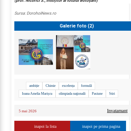
(prof. Nicorici S., însoțitor al lotului Botoșani)
Sursa:
DorohoiNews.ro
Galerie foto (
2
)
ambiție
Chimie
excelența
formulă
Ioana Amelia Marișcu
olimpiada naţională
Pasiune
Stiri
Invatamant
5 mai 2026
inapoi la lista
inapoi pe prima pagina