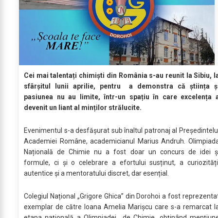
Cei mai talentați chimiști din România s-au reunit la Sibiu, l
sfârșitul lunii aprilie, pentru a demonstra că știința ș
pasiunea nu au limite, într-un spațiu în care excelența 
devenit un liant al minților strălucite.
Evenimentul s-a desfășurat sub înaltul patronaj al Președintelu
Academiei Române, academicianul Marius Andruh. Olimpiad
Națională de Chimie nu a fost doar un concurs de idei ș
formule, ci și o celebrare a efortului susținut, a curiozități
autentice și a mentoratului discret, dar esențial.
Colegiul Național „Grigore Ghica” din Dorohoi a fost reprezenta
exemplar de către Ioana Amelia Marișcu care s-a remarcat l
etapa națională a Olimpiadei de Chimie, obținând mențiun