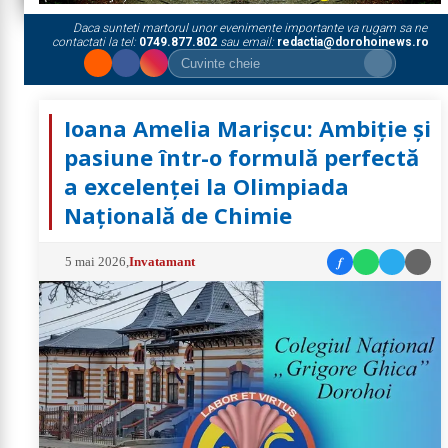
Daca sunteti martorul unor evenimente importante va rugam sa ne
contactati la tel:
0749.877.802
sau email:
redactia@dorohoinews.ro
Ioana Amelia Marișcu: Ambiție și
pasiune într-o formulă perfectă
a excelenței la Olimpiada
Națională de Chimie
f
5 mai 2026
,
Invatamant