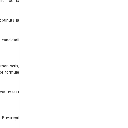
ilor de la
obținută la
 candidații
men scris,
nor formule
nsă un test
 București