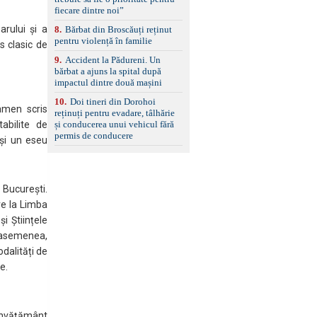
standard Euro 6 Trapă
fiecare dintre noi”
panoramică, geamuri
rului și a
8
.
Bărbat din Broscăuți reținut
spate fumurii Carlig de
pentru violență în familie
remorcare Bonus: -
s clasic de
Covorașe textile montate
9
.
Accident la Pădureni. Un
pe mașină. -Ofer și un
bărbat a ajuns la spital după
set de covorașe din
impactul dintre două mașini
cauciuc/pvc. -Se vinde
împreună cu un set de
10
.
Doi tineri din Dorohoi
amen scris
anvelope de iarnă.
reținuți pentru evadare, tâlhărie
tabilite de
și conducerea unui vehicul fără
permis de conducere
 și un eseu
București.
e la Limba
i Științele
e asemenea,
odalități de
e.
învățământ