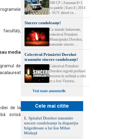
condoleanțe familiei.
190 CP | Automat 8+1
2026, la sediul farmaciei.
Dumnezeu să îl ierte!
cu padele | Euro 6 | 2014
 programele
Te așteptăm în echipa
– SUV diesel cu
Farmacia Magistra!
tracțiune integrală,
Sincere condoleanțe!
perfect pentru cei care
doresc performanță,
Cu inimile îndurerate,
facultăți,
confort și siguranță în
colectivul Primăriei
orice condiții.
Municipiului Dorohoi,
Înmatriculat în august
transmite sincere
2023, acest model se
condoleanțe familiei
r sau media
evidențiază prin
Colectivul Primăriei Dorohoi
îndoliate la pierderea
tehnologie avansată și
transmite sincere condoleanțe!
neașteptată a celui care a
dotări premium. - 258
fost colegul și omul
ogramul de
Colectivul Primăriei
000 km - Combustibil:
minunat Costel-Corneliu
Dorohoi regretă profund
Bacalaureat
Diesel - Cutie de viteze:
Iacob. Fie ca Dumnezeu
trecerea în neființă a celei
Automata - Tip
să-i primească sufletul în
ce a fost Victoria
Caroserie: SUV -
Împărăția Sa. Dumnezeu
Siriteanu. Trupul
Capacitate cilindrica - 1
să-l odihnească în pace!
Vezi toate anunturile
neînsuflețit va fi depus la
995 cm3 - Putere - 190
Catedrala Dorohoi
CP Culoare: alb perlat 5
începând de luni, 3
uși Climatizare automată
Cele mai citite
august 2026. Dumnezeu
dual-zone cu reglare pe
diei de la
să o ierte!
spate Jante aliaj ușor 17"
obă scrisă
Sistem de navigație
1
.
Spitalul Dorohoi transmite
integrat și sistem audio
sincere condoleanțe la dispariția
performant Scaune față
fulgerătoare a lui Ion Mihai
confort semipiele
Mirăuță
(piele/textil) încălzite, cu