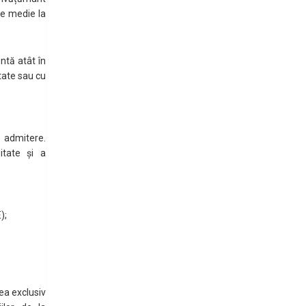
de medie la
ntă atât în
ntate sau cu
 admitere.
itate și a
);
a exclusiv