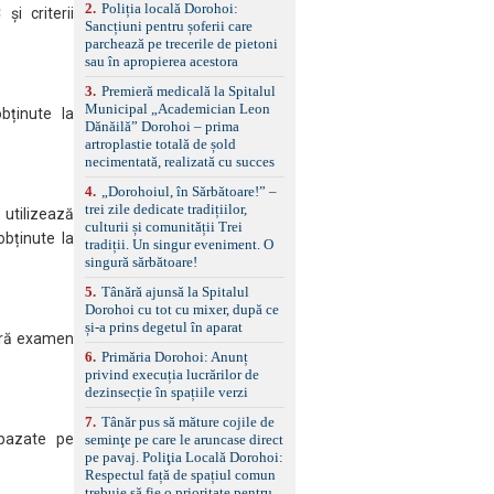
2
.
Poliția locală Dorohoi:
reglaj lombar electric
i criterii
Sancțiuni pentru șoferii care
pentru șofer și pasager
parchează pe trecerile de pietoni
Volan multifuncțional
sau în apropierea acestora
îmbrăcat în piele, cu
padele pentru schimbarea
3
.
Premieră medicală la Spitalul
treptelor Adaptive cruise
Municipal „Academician Leon
bținute la
control, asistent
Dănăilă” Dorohoi – prima
schimbare bandă și
artroplastie totală de șold
menținere bandă Faruri
necimentată, realizată cu succes
bi-xenon adaptive cu
funcție Cornering,
4
.
„Dorohoiul, în Sărbătoare!” –
asistent fază lungă
trei zile dedicate tradițiilor,
 utilizează
automată , lumini de zi
culturii și comunității Trei
obținute la
LED, proiectoare ceață
tradiții. Un singur eveniment. O
LED, spălătoare faruri
singură sărbătoare!
Senzori parcare
5
.
Tânără ajunsă la Spitalul
față/spate, cameră
Dorohoi cu tot cu mixer, după ce
marșarier Keyless entry
și-a prins degetul în aparat
& start, geamuri electrice
ără examen
față/spate, oglinzi
6
.
Primăria Dorohoi: Anunț
electrice, încălzite și
privind execuția lucrărilor de
rabatabile Sistem hands-
dezinsecție în spațiile verzi
free, Bluetooth, USB
Sistem start/stop, frână
7
.
Tânăr pus să măture cojile de
de parcare electrică,
 bazate pe
seminţe pe care le aruncase direct
anvelope vară runflat
pe pavaj. Poliţia Locală Dorohoi:
Control presiune pneuri,
Respectul față de spațiul comun
filtru de particule,
trebuie să fie o prioritate pentru