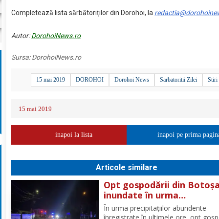
Completează lista sărbătoriților din Dorohoi, la
redactia@dorohoine
Autor:
DorohoiNews.ro
Sursa:
DorohoiNews.ro
15 mai 2019
DOROHOI
Dorohoi News
Sarbatoritii Zilei
Stiri
15 mai 2019
inapoi la lista
inapoi pe prima pagin
Articole similare
Opt gospodării din Botoșa
inundate în urma
precipitațiilor abundente 
În urma precipitațiilor abundente
ultimele ore
înregistrate în ultimele ore, opt gosp