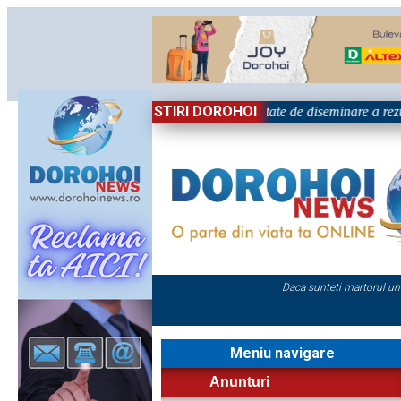
STIRI DOROHOI
ațional „Grigore Ghica” Dorohoi - Activitate de diseminare a rezu
Daca sunteti martorul un
Meniu navigare
Anunturi