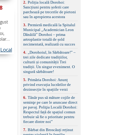
muna...
2
.
Poliția locală Dorohoi:
reglaj lombar electric
 8
Sancțiuni pentru șoferii care
pentru șofer și pasager
parchează pe trecerile de pietoni
Volan multifuncțional
sau în apropierea acestora
îmbrăcat în piele, cu
ugust
padele pentru schimbarea
3
.
Premieră medicală la Spitalul
treptelor Adaptive cruise
n
Municipal „Academician Leon
control, asistent
oi,
Dănăilă” Dorohoi – prima
schimbare bandă și
olar
artroplastie totală de șold
menținere bandă Faruri
necimentată, realizată cu succes
că
bi-xenon adaptive cu
Local
ârfu
funcție Cornering,
4
.
„Dorohoiul, în Sărbătoare!” –
rează
asistent fază lungă
trei zile dedicate tradițiilor,
automată , lumini de zi
culturii și comunității Trei
LED, proiectoare ceață
tradiții. Un singur eveniment. O
LED, spălătoare faruri
singură sărbătoare!
Senzori parcare
5
.
Primăria Dorohoi: Anunț
față/spate, cameră
privind execuția lucrărilor de
marșarier Keyless entry
dezinsecție în spațiile verzi
& start, geamuri electrice
față/spate, oglinzi
6
.
Tânăr pus să măture cojile de
electrice, încălzite și
seminţe pe care le aruncase direct
rabatabile Sistem hands-
pe pavaj. Poliţia Locală Dorohoi:
free, Bluetooth, USB
Respectul față de spațiul comun
Sistem start/stop, frână
trebuie să fie o prioritate pentru
de parcare electrică,
fiecare dintre noi”
anvelope vară runflat
Control presiune pneuri,
7
.
Bărbat din Broscăuți reținut
filtru de particule,
pentru violență în familie