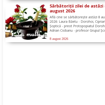
cimitirul din localitatea Ichimeni, co
Sărbătoriții zilei de astăzi
august 2026
Află cine se sărbătoreşte astăzi 8 a
2026: Laura Băetu - Dorohoi, Cipria
Șoptică - preot Protopopiatul Doroh
Adrian Ciobanu - profesor Grupul Șc
Alexandru Vlahuță Șendriceni, Romi
Bompa - medic de familie comuna V
8 august 2026
Câmpului. Redacția Dorohoi News u
tuturor La mulți ani!...