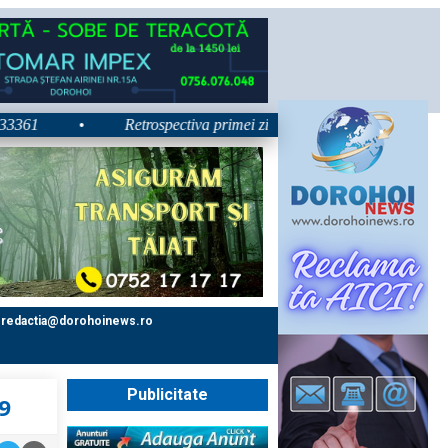
1
•
Retrospectiva primei zile la Zilele Nordului 2026: Dezbate
redactia@dorohoinews.ro
Publicitate
19