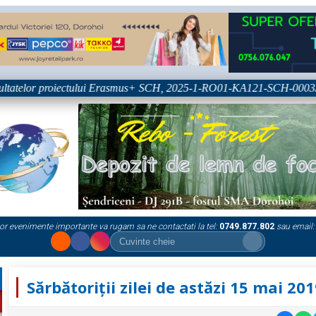
ltatelor proiectului Erasmus+ SCH, 2025-1-RO01-KA121-SCH-00033336
or evenimente importante va rugam sa ne contactati la tel:
0749.877.802
sau email:
Sărbătoriții zilei de astăzi 15 mai 20