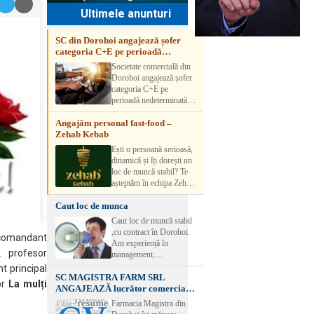
Ultimele anunturi
SC din Dorohoi angajează șofer
categoria C+E pe perioadă
nedeterminată
Societate comercială din
Dorohoi angajează șofer
categoria C+E pe
perioadă nedeterminată.
Candidatul trebuie să
Angajăm personal fast-food –
aibă experiență și atestat
Zehab Kebab
transport marfă. Pentru
detalii, vă rog să sunați la
Ești o persoană serioasă,
numărul de telefon.
dinamică și îți dorești un
loc de muncă stabil? Te
așteptăm în echipa Zehab
Kebab! Posturi
Caut loc de munca
disponibile: -
SHAORMAR AJUTOR
Caut loc de muncă stabil
BUCATAR 2/posturi -
,cu contract în Dorohoi.
comandant
LUCRATOR
Am experiență în
COMERCIAL
 profesor
management,
VANZATOR /2 posturi
contabilitate, ospătărie .
nt principal
OFERIM : Contract de
SC MAGISTRA FARM SRL
Rog seriozitate
or
La mulți
muncă Program flexibil
ANGAJEAZĂ lucrător comercial –
Salariu motivant, în
DOROHOI
Farmacia Magistra din
funcție de experienț