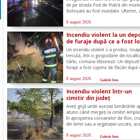
de pe strada Pod de Piatră din munic
Botoșani au fost inundate. Ulterior,
acumulată în curțile oamenilor s-a r
pe carosabil. Pentru evacuarea apei,
8 august 2026
pompierii militari din cadrul
Incendiu violent la un dep
Detașamentului Botoșani au...
de furaje după ce a fost lo
de trăsnet
Un incendiu violent s-a produs, noa
trecută, într-o gospodărie din localit
Sârbi, comuna Vlăsinești. Un depozit
furaje a fost cuprins de flăcări după 
fost lovit de trăsnet. Alarma a fost 
puțin după ora 22:00. La caz s-au
8 august 2026
Galerie foto
deplasat, în cel mai scurt timp, pomp
Incendiu violent într-un
din cadrul...
cimitir din județ
Aveți grijă unde așezați lumânările a
atunci când mergeți la cimitir! Ampl
în apropierea coroanelor de flori, cru
din lemn sau a vegetației uscate, ac
pot provoca incendii cu consecințe g
Un astfel de eveniment s-a produs ier
8 august 2026
Galerie foto