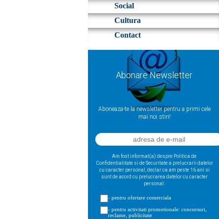
Social
Cultura
Contact
Abonare Newsletter
Aboneaza-te la newsletter pentru a primi cele
mai noi stiri!
Am fost informat(a) despre Politica de
Confidentialitate si de Securitate a prelucrarii datelor
cu caracter personal, declar ca am peste 16 ani si
sunt de acord cu prelucrarea datelor cu caracter
personal:
- pentru ofertare comerciala
- pentru activitati promotionale: concursuri,
reclame, publicitate