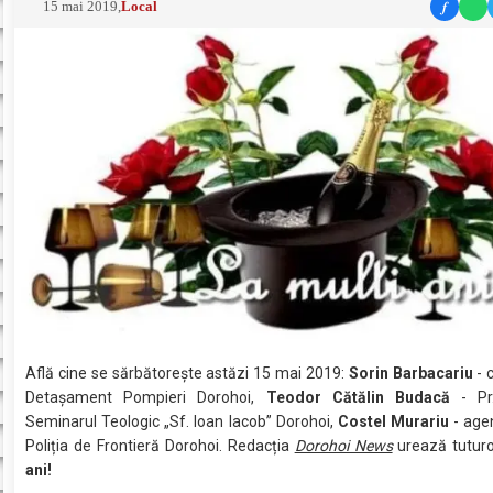
f
15 mai 2019
,
Local
Află cine se sărbătoreşte astăzi 15 mai 2019:
Sorin Barbacariu
- 
Detașament Pompieri Dorohoi,
Teodor Cătălin Budacă
- Pr.
Seminarul Teologic „Sf. Ioan Iacob” Dorohoi,
Costel Murariu
- age
Poliția de Frontieră Dorohoi. Redacția
Dorohoi News
urează tutur
ani!