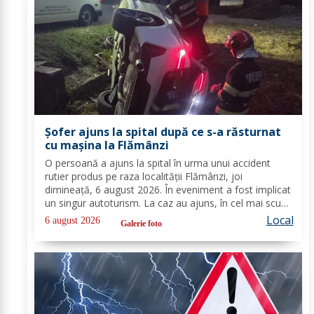
Șofer ajuns la spital după ce s-a răsturnat
cu mașina la Flămânzi
O persoană a ajuns la spital în urma unui accident
rutier produs pe raza localității Flămânzi, joi
dimineață, 6 august 2026. În eveniment a fost implicat
un singur autoturism. La caz au ajuns, în cel mai scurt
timp, pompierii din cadrul Punctului de Lucru Flămânzi,
Local
6 august 2026
Galerie foto
cu o autospecială de stingere și...