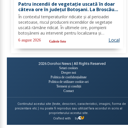
Patru incendii de vegetație uscată în doar
câteva ore în județul Botoșani. La Broscăuți
a ars un hectar de vegetație
În contextul temperaturilor ridicate și al perioadei
secetoase, riscul producerii incendiilor de vegetație
uscată rămâne ridicat. În ultimele ore, pompierii
botoșăneni au intervenit pentru localizarea și
lichidarea a patru incendii de vegetație uscată,
Local
6 august 2026
Galerie foto
produse în următoarele localități: Broscăuți –...
2026
Dorohoi News | All Rights Reserved
Setari cookies
Despre noi
Politica de confidențialitate
Politica de utilizare cookie-uri
Termeni și condiții
Contact
Continutul acestui site (texte, descrieri, caracteristici, imagini, forma de
prezentare etc.) nu poate fi reprodus sau utilizat fara acordul in scris al
proprietarului acestui site.
Crafted with
by