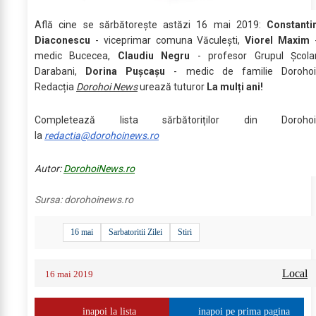
Află cine se sărbătoreşte astăzi 16 mai 2019:
Constanti
Diaconescu
- viceprimar comuna Văculești,
Viorel Maxim
medic Bucecea,
Claudiu Negru
- profesor Grupul Școla
Darabani,
Dorina Pușcașu
- medic de familie Dorohoi
Redacția
Dorohoi News
urează tuturor
La mulți ani!
Completează lista sărbătoriților din Dorohoi
la
redactia@dorohoinews.ro
Autor:
DorohoiNews.ro
Sursa:
dorohoinews.ro
16 mai
Sarbatoritii Zilei
Stiri
Local
16 mai 2019
inapoi la lista
inapoi pe prima pagina