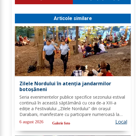
Articole similare
Zilele Nordului în atenția jandarmilor
botoșăneni
Seria evenimentelor publice specifice sezonului estival
continuă în această săptămână cu cea de-a XIII-a
ediție a Festivalului ,,Zilele Nordului" din orașul
Darabani, manifestare cu participare numeroasă la
care Inspectoratul de Jandarmi Județean Botoșani, în
Local
6 august 2026
Galerie foto
cooperare cu partenerii instituționali,...