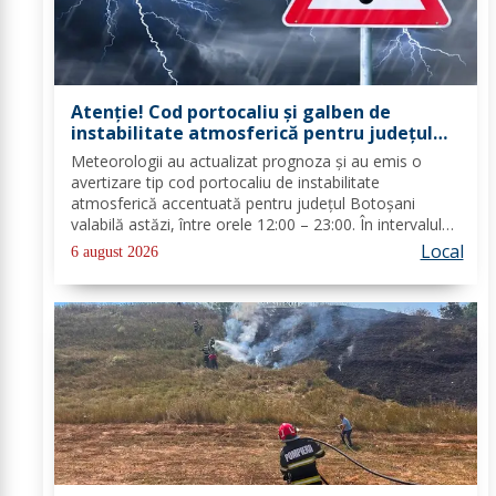
Atenție! Cod portocaliu și galben de
instabilitate atmosferică pentru județul
Botoșani
Meteorologii au actualizat prognoza și au emis o
avertizare tip cod portocaliu de instabilitate
atmosferică accentuată pentru județul Botoșani
valabilă astăzi, între orele 12:00 – 23:00. În intervalul
menționat vor fi perioade cu instabilitate atmosferică
Local
6 august 2026
accentuată ce se va manifesta prin...