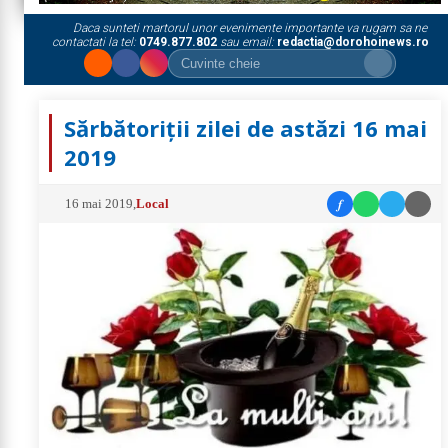
Daca sunteti martorul unor evenimente importante va rugam sa ne
contactati la tel:
0749.877.802
sau email:
redactia@dorohoinews.ro
Sărbătoriții zilei de astăzi 16 mai
2019
f
16 mai 2019
,
Local