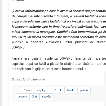
„Potrivit informațiilor pe care le avem la această oră prezentat
de colegii mei într-o scurtă informare, a rezultat faptul că aces
copil a decedat din cauza faptului că s-a înecat cu un grăunte d
la popcorn, grăunte care în timp i-a perforat plămânul, fapt car
a fost constatat la necropsie. Copilul a fost înmormântat pe 2
mai 2019, iar mama acestuia este momentan cercetată de cătr
poliție”,
a declarat Alexandru Colbu, purtător de cuvân
DGASPC.
Familia era deja în evidența DGASPC, înainte de moarte
copilului, după ce tatăl a plecat în străinătate, lăsându-i pe ce
doi copii doar în grija mamei, scrie botosaneanul.ro.
Sursa:
dorohoinews.ro
A murit
copilaş
DGASPC
familie
paltinis
popcorn
Stiri
tragedie