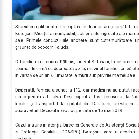
Sfârșit cumplit pentru un copilaș de doar un an și jumătate di
Botoșani. Micuțul a murit, subit, sub privirile îngrozite ale mame
sale. Primele concluzii ale anchetei sunt cutremurătoare: u
grăunte de popcorn l-a ucis.
O familie din comuna Păltiniș, județul Botoșani, trece printr-u
coșmar. În urmă cu doar câteva zile, mezinul familiei, un băiețe
în vârstă de un an și jumătate, a murit sub privirile mamei sale.
Disperată, femeia a sunat la 112, dar medicii nu au putut fac
nimic pentru a-l salva. Deși copilul a fost resuscitat la faț
locului și transportat la spitalul din Darabani, acesta nu 
supraviețuit. Decesul a avut loc pe data de 16 mai 2019.
Cazul a ajuns în atenția Direcției Generale de Asistență Social
și Protecția Copilului (DGASPC) Botoșani, care a deschis 
anchetă.