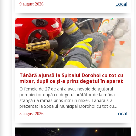
Dorohoi, Ana-Maria Ojog - profesor- consilier
Local
9 august 2026
educativ Școala Gimnazială Nr. 1 Dumeni, Mihai...
Tânără ajunsă la Spitalul Dorohoi cu tot cu
mixer, după ce și-a prins degetul în aparat
O femeie de 27 de ani a avut nevoie de ajutorul
pompierilor după ce degetul arătător de la mâna
stângă i-a rămas prins într-un mixer. Tânăra s-a
prezentat la Spitalul Municipal Dorohoi cu tot cu
aparatul electrocasnic, iar medicii au solicitat
Local
8 august 2026
intervenția salvatorilor. Pompierii din cadrul...