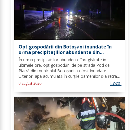
Opt gospodării din Botoșani inundate în
urma precipitațiilor abundente din
ultimele ore
În urma precipitațiilor abundente înregistrate în
ultimele ore, opt gospodării de pe strada Pod de
Piatră din municipiul Botoșani au fost inundate.
Ulterior, apa acumulată în curțile oamenilor s-a retras
pe carosabil. Pentru evacuarea apei, pompierii militari
Local
8 august 2026
din cadrul Detașamentului Botoșani au...