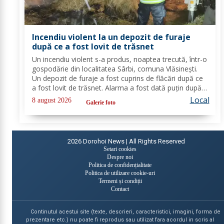
Incendiu violent la un depozit de furaje
după ce a fost lovit de trăsnet
Un incendiu violent s-a produs, noaptea trecută, într-o
gospodărie din localitatea Sârbi, comuna Vlăsinești.
Un depozit de furaje a fost cuprins de flăcări după ce
a fost lovit de trăsnet. Alarma a fost dată puțin după
ora 22:00. La caz s-au deplasat, în cel mai scurt timp,
Local
8 august 2026
Galerie foto
pompierii din cadrul...
2026
Dorohoi News | All Rights Reserved
Setari cookies
Despre noi
Politica de confidențialitate
Politica de utilizare cookie-uri
Termeni și condiții
Contact
Continutul acestui site (texte, descrieri, caracteristici, imagini, forma de
prezentare etc.) nu poate fi reprodus sau utilizat fara acordul in scris al