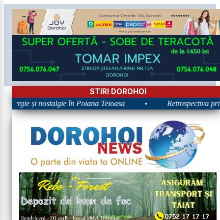
STIRI DOROHOI
Energie și nostalgie în Poiana Teioasa
•
Retrospectiva prime