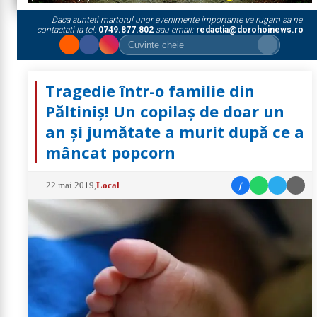
Daca sunteti martorul unor evenimente importante va rugam sa ne
contactati la tel:
0749.877.802
sau email:
redactia@dorohoinews.ro
Tragedie într-o familie din
Păltiniș! Un copilaș de doar un
an și jumătate a murit după ce a
mâncat popcorn
f
22 mai 2019
,
Local