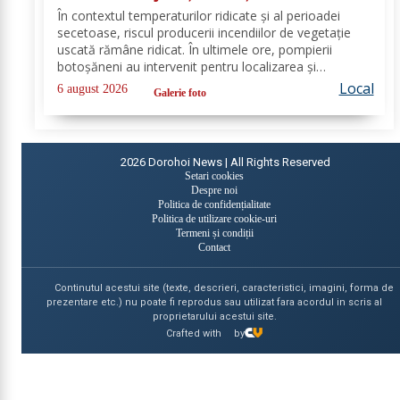
a ars un hectar de vegetație
În contextul temperaturilor ridicate și al perioadei
secetoase, riscul producerii incendiilor de vegetație
uscată rămâne ridicat. În ultimele ore, pompierii
botoșăneni au intervenit pentru localizarea și
lichidarea a patru incendii de vegetație uscată,
Local
6 august 2026
Galerie foto
produse în următoarele localități: Broscăuți –...
2026
Dorohoi News | All Rights Reserved
Setari cookies
Despre noi
Politica de confidențialitate
Politica de utilizare cookie-uri
Termeni și condiții
Contact
Continutul acestui site (texte, descrieri, caracteristici, imagini, forma de
prezentare etc.) nu poate fi reprodus sau utilizat fara acordul in scris al
proprietarului acestui site.
Crafted with
by