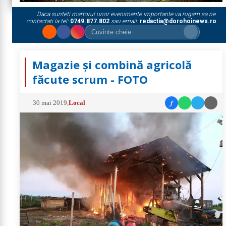
Daca sunteti martorul unor evenimente importante va rugam sa ne
contactati la tel:
0749.877.802
sau email:
redactia@dorohoinews.ro
Magazie și combină agricolă
făcute scrum - FOTO
f
30 mai 2019
,
Local