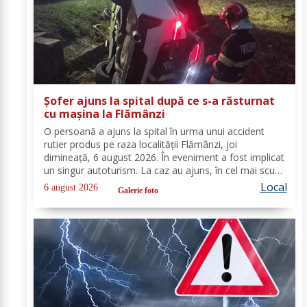
Șofer ajuns la spital după ce s-a răsturnat
cu mașina la Flămânzi
O persoană a ajuns la spital în urma unui accident
rutier produs pe raza localității Flămânzi, joi
dimineață, 6 august 2026. În eveniment a fost implicat
un singur autoturism. La caz au ajuns, în cel mai scurt
timp, pompierii din cadrul Punctului de Lucru Flămânzi,
Local
6 august 2026
Galerie foto
cu o autospecială de stingere și...