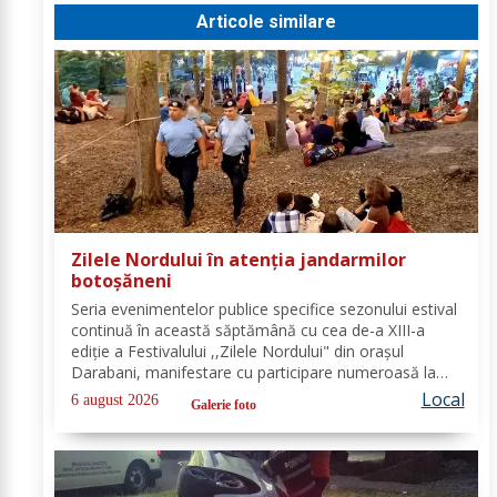
Articole similare
Zilele Nordului în atenția jandarmilor
botoșăneni
Seria evenimentelor publice specifice sezonului estival
continuă în această săptămână cu cea de-a XIII-a
ediție a Festivalului ,,Zilele Nordului" din orașul
Darabani, manifestare cu participare numeroasă la
care Inspectoratul de Jandarmi Județean Botoșani, în
Local
6 august 2026
Galerie foto
cooperare cu partenerii instituționali,...