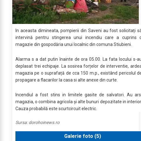
In aceasta dimineata, pompierii din Saveni au fost solicitați s
intervină pentru stingerea unui incendiu care a cuprins 
magazie din gospodăria unui localnic din comuna Stiubieni.
Alarma s a dat putin înainte de ora 05.00. La fata locului s-a
deplasat trei echipaje. La sosirea forțelor de interventie, arde
magazia pe o suprafață de cca 150 m.p., existând pericolul d
propagare a flacarilor la casa si alte anexe din curte.
Incendiul a fost stins in limitele gasite de salvatori. Au ars
magazia, o combina agricola și alte bunuri depozitate in interior
Cauza probabilă este scurtcircuit electric.
Sursa:
dorohoinews.ro
Galerie foto (
5
)