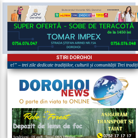
STIRI DOROHOI
re!” – trei zile dedicate tradițiilor, culturii și comunității Trei tradiț