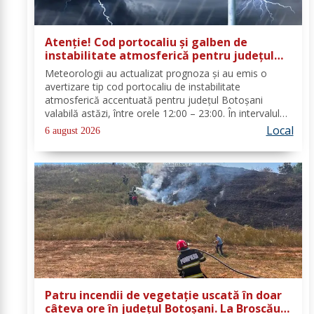
Atenție! Cod portocaliu și galben de
instabilitate atmosferică pentru județul
Botoșani
Meteorologii au actualizat prognoza și au emis o
avertizare tip cod portocaliu de instabilitate
atmosferică accentuată pentru județul Botoșani
valabilă astăzi, între orele 12:00 – 23:00. În intervalul
menționat vor fi perioade cu instabilitate atmosferică
Local
6 august 2026
accentuată ce se va manifesta prin...
Patru incendii de vegetație uscată în doar
câteva ore în județul Botoșani. La Broscăuți