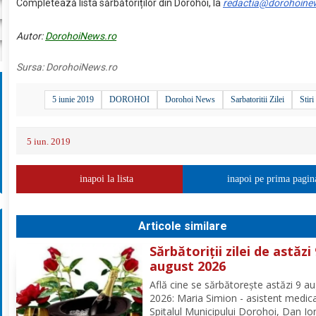
Completează lista sărbătoriților din Dorohoi, la
redactia@dorohoine
Autor:
DorohoiNews.ro
Sursa:
DorohoiNews.ro
5 iunie 2019
DOROHOI
Dorohoi News
Sarbatoritii Zilei
Stiri
5 iun. 2019
inapoi la lista
inapoi pe prima pagin
Articole similare
Sărbătoriții zilei de astăzi
august 2026
Află cine se sărbătoreşte astăzi 9 a
2026: Maria Simion - asistent medica
Spitalul Municipului Dorohoi, Dan I