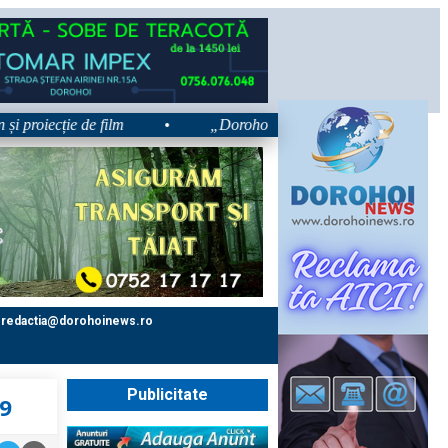
iecție de film
•
„Dorohoiul, în Sărbătoare!” – trei zile dedic
redactia@dorohoinews.ro
Publicitate
19