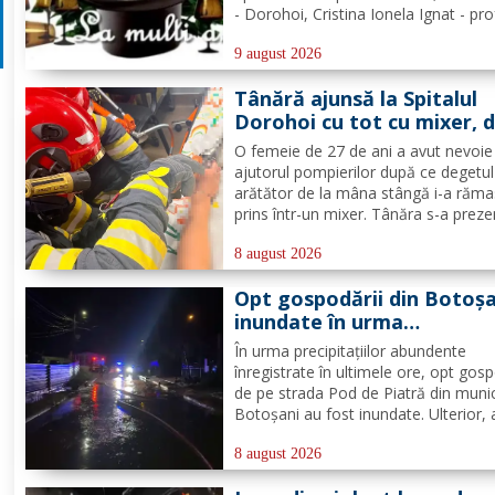
- Dorohoi, Cristina Ionela Ignat - pr
la Seminarul Teologic „Sf. Ioan Iaco
Dorohoi, Ana-Maria Ojog - profesor
9 august 2026
consilier educativ Școala Gimnazială
Tânără ajunsă la Spitalul
Dumeni, Mihai...
Dorohoi cu tot cu mixer, 
ce și-a prins degetul în ap
O femeie de 27 de ani a avut nevoie
ajutorul pompierilor după ce degetul
arătător de la mâna stângă i-a răma
prins într-un mixer. Tânăra s-a preze
la Spitalul Municipal Dorohoi cu tot 
aparatul electrocasnic, iar medicii au
8 august 2026
solicitat intervenția salvatorilor. Pom
Opt gospodării din Botoșa
din cadrul...
inundate în urma
precipitațiilor abundente 
În urma precipitațiilor abundente
ultimele ore
înregistrate în ultimele ore, opt gosp
de pe strada Pod de Piatră din munic
Botoșani au fost inundate. Ulterior,
acumulată în curțile oamenilor s-a r
pe carosabil. Pentru evacuarea apei,
8 august 2026
pompierii militari din cadrul