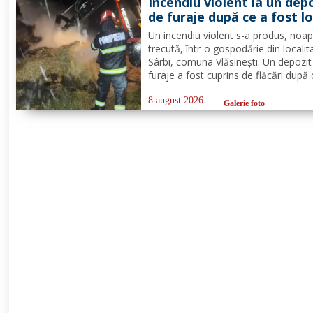
Incendiu violent la un dep
Detașamentului Botoșani au...
de furaje după ce a fost lo
de trăsnet
Un incendiu violent s-a produs, noa
trecută, într-o gospodărie din localit
Sârbi, comuna Vlăsinești. Un depozit
furaje a fost cuprins de flăcări după 
fost lovit de trăsnet. Alarma a fost 
puțin după ora 22:00. La caz s-au
8 august 2026
Galerie foto
deplasat, în cel mai scurt timp, pomp
din cadrul...