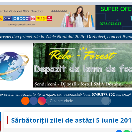
tiva primei zile la Zilele Nordului 2026: Dezbateri, concert Byron și pro
or evenimente importante va rugam sa ne contactati la tel:
0749.877.802
sau email:
Sărbătoriții zilei de astăzi 5 iunie 20