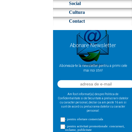
Social
Cultura
Contact
Abonare Newsletter
Aboneaza-te la newsletter pentru a primi cele
mai noi stiri!
Am fost informat(a) despre Politica de
Confidentialitate si de Securitate a prelucrarii datelor
cu caracter personal, declar ca am peste 16 ani si
sunt de acord cu prelucrarea datelor cu caracter
personal:
- pentru ofertare comerciala
- pentru activitati promotionale: concursuri,
reclame, publicitate