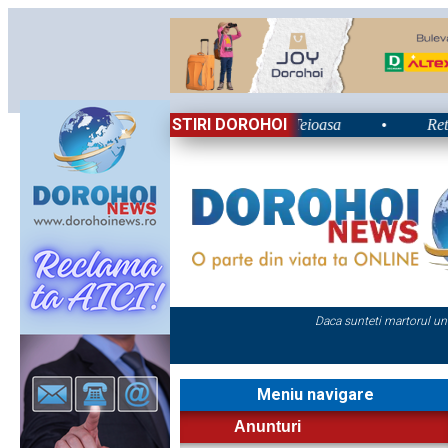
STIRI DOROHOI
lui 2026: Energie și nostalgie în Poiana Teioasa
•
Retrospec
Daca sunteti martorul un
Meniu navigare
Anunturi