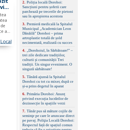
ozit
2
.
Poliția locală Dorohoi:
reglaj lombar electric
vit
Sancțiuni pentru șoferii care
pentru șofer și pasager
parchează pe trecerile de pietoni
Volan multifuncțional
ptea
sau în apropierea acestora
îmbrăcat în piele, cu
atea
padele pentru schimbarea
3
.
Premieră medicală la Spitalul
 de
treptelor Adaptive cruise
Municipal „Academician Leon
control, asistent
ce a
Dănăilă” Dorohoi – prima
schimbare bandă și
dată
artroplastie totală de șold
menținere bandă Faruri
Local
necimentată, realizată cu succes
bi-xenon adaptive cu
ierii
funcție Cornering,
4
.
„Dorohoiul, în Sărbătoare!” –
asistent fază lungă
trei zile dedicate tradițiilor,
automată , lumini de zi
culturii și comunității Trei
LED, proiectoare ceață
tradiții. Un singur eveniment. O
LED, spălătoare faruri
singură sărbătoare!
Senzori parcare
5
.
Tânără ajunsă la Spitalul
față/spate, cameră
Dorohoi cu tot cu mixer, după ce
marșarier Keyless entry
și-a prins degetul în aparat
& start, geamuri electrice
față/spate, oglinzi
6
.
Primăria Dorohoi: Anunț
electrice, încălzite și
privind execuția lucrărilor de
rabatabile Sistem hands-
dezinsecție în spațiile verzi
free, Bluetooth, USB
Sistem start/stop, frână
7
.
Tânăr pus să măture cojile de
de parcare electrică,
seminţe pe care le aruncase direct
anvelope vară runflat
pe pavaj. Poliţia Locală Dorohoi:
Control presiune pneuri,
Respectul față de spațiul comun
filtru de particule,
trebuie să fie o prioritate pentru