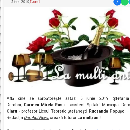
f
5 iun. 2019
,
Local
Află cine se sărbătoreşte astăzi 5 iunie 2019:
Ștefani
Dorohoi,
Carmen Mirela Rusu
- asistent Spitalul Municipal Dor
Olaru
- profesor Liceul Teoretic Ştefăneşti,
Rucsanda Popușoi
–
Redacția
Dorohoi News
urează tuturor
La mulți ani!