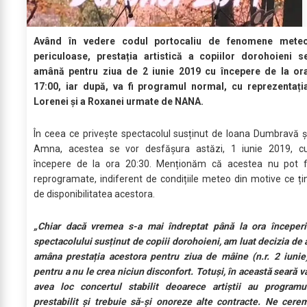
Având în vedere codul portocaliu de fenomene mete
periculoase, prestația artistică a copiilor dorohoieni s
amână pentru ziua de 2 iunie 2019 cu începere de la or
17:00, iar după, va fi programul normal, cu reprezentați
Lorenei și a Roxanei urmate de NANA.
În ceea ce privește spectacolul susținut de Ioana Dumbravă ș
Amna, acestea se vor desfășura astăzi, 1 iunie 2019, c
începere de la ora 20:30. Menționăm că acestea nu pot f
reprogramate, indiferent de condițiile meteo din motive ce ți
de disponibilitatea acestora.
„Chiar dacă vremea s-a mai îndreptat până la ora începeri
spectacolului susținut de copiii dorohoieni, am luat decizia de 
amâna prestația acestora pentru ziua de mâine (n.r. 2 iunie
pentru a nu le crea niciun disconfort. Totuși, în această seară v
avea loc concertul stabilit deoarece artiștii au programu
prestabilit și trebuie să-și onoreze alte contracte. Ne cere