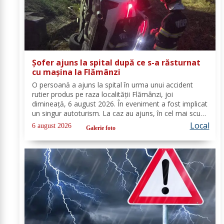
Șofer ajuns la spital după ce s-a răsturnat
cu mașina la Flămânzi
O persoană a ajuns la spital în urma unui accident
rutier produs pe raza localității Flămânzi, joi
dimineață, 6 august 2026. În eveniment a fost implicat
un singur autoturism. La caz au ajuns, în cel mai scurt
timp, pompierii din cadrul Punctului de Lucru Flămânzi,
Local
6 august 2026
Galerie foto
cu o autospecială de stingere și...