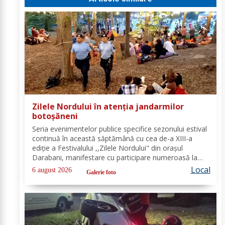
Zilele Nordului în atenția jandarmilor
botoșăneni
Seria evenimentelor publice specifice sezonului estival
continuă în această săptămână cu cea de-a XIII-a
ediție a Festivalului ,,Zilele Nordului" din orașul
Darabani, manifestare cu participare numeroasă la
care Inspectoratul de Jandarmi Județean Botoșani, în
Local
6 august 2026
Galerie foto
cooperare cu partenerii instituționali,...