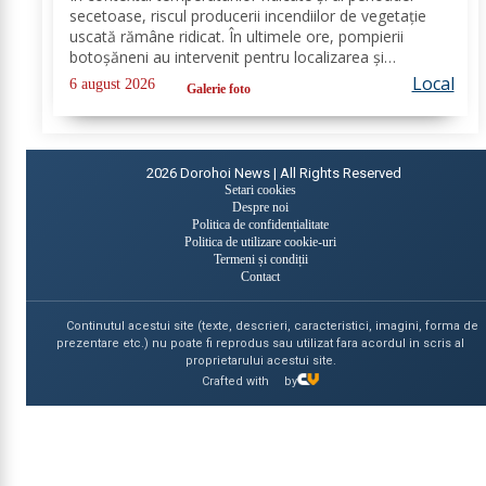
secetoase, riscul producerii incendiilor de vegetație
uscată rămâne ridicat. În ultimele ore, pompierii
botoșăneni au intervenit pentru localizarea și
lichidarea a patru incendii de vegetație uscată,
Local
6 august 2026
Galerie foto
produse în următoarele localități: Broscăuți –...
2026
Dorohoi News | All Rights Reserved
Setari cookies
Despre noi
Politica de confidențialitate
Politica de utilizare cookie-uri
Termeni și condiții
Contact
Continutul acestui site (texte, descrieri, caracteristici, imagini, forma de
prezentare etc.) nu poate fi reprodus sau utilizat fara acordul in scris al
proprietarului acestui site.
Crafted with
by