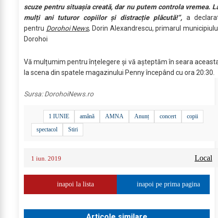
scuze pentru situașia creată, dar nu putem controla vremea. L
mulți ani tuturor copiilor și distracție plăcută!”,
a declara
pentru
Dorohoi News
, Dorin Alexandrescu, primarul municipiulu
Dorohoi
Vă mulțumim pentru înțelegere și vă așteptăm în seara aceast
la scena din spatele magazinului Penny începând cu ora 20:30.
Sursa:
DorohoiNews.ro
1 IUNIE
amână
AMNA
Anunț
concert
copii
spectacol
Stiri
Local
1 iun. 2019
inapoi la lista
inapoi pe prima pagina
Articole similare