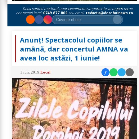
Daca sunteti martorul unor evenimente importante va rugam sa ne
contactati la tel:
0749.877.802
sau email:
redactia@dorohoinews.ro
Anunț! Spectacolul copiilor se
amână, dar concertul AMNA va
avea loc astăzi, 1 iunie!
f
1 iun. 2019
,
Local