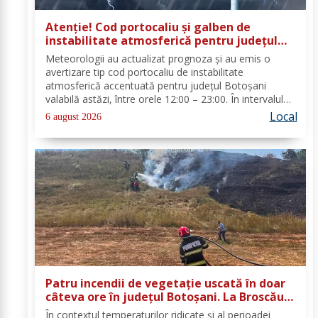
Atenție! Cod portocaliu și galben de
instabilitate atmosferică pentru județul
Botoșani
Meteorologii au actualizat prognoza și au emis o
avertizare tip cod portocaliu de instabilitate
atmosferică accentuată pentru județul Botoșani
valabilă astăzi, între orele 12:00 – 23:00. În intervalul
menționat vor fi perioade cu instabilitate atmosferică
Local
6 august 2026
accentuată ce se va manifesta prin...
Patru incendii de vegetație uscată în doar
câteva ore în județul Botoșani. La Broscăuți
a ars un hectar de vegetație
În contextul temperaturilor ridicate și al perioadei