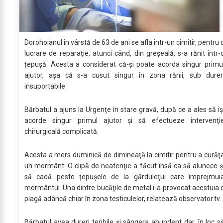
Dorohoianul în vârstă de 63 de ani se afla într-un cimitir, pentru 
lucrare de reparație, atunci când, din greșeală, s-a rănit într-
țepușă. Acesta a considerat că-și poate acorda singur primu
ajutor, așa că s-a cusut singur în zona rănii, sub durer
insuportabile.
Bărbatul a ajuns la Urgenţe în stare gravă, după ce a ales să îş
acorde singur primul ajutor şi să efectueze intervenţi
chirurgicală complicată.
Acesta a mers duminică de dimineaţă la cimitir pentru a curăţ
un mormânt. O clipă de neatenţie a făcut însă ca să alunece ş
să cadă peste ţepuşele de la gărduleţul care împrejmui
mormântul. Una dintre bucăţile de metal i-a provocat acestuia 
plagă adâncă chiar în zona testiculelor, relatează observator.tv.
Bărbatul avea dureri teribile şi sângera abundent dar, în loc s