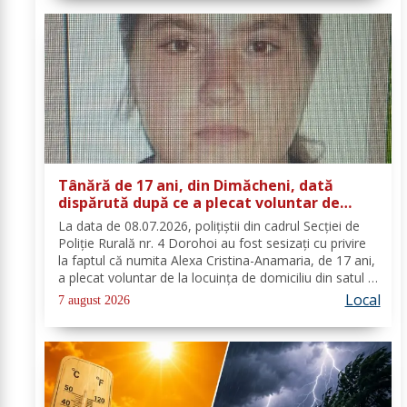
Tânără de 17 ani, din Dimăcheni, dată
dispărută după ce a plecat voluntar de
acasă și nu a mai revenit
La data de 08.07.2026, polițiștii din cadrul Secției de
Poliție Rurală nr. 4 Dorohoi au fost sesizați cu privire
la faptul că numita Alexa Cristina-Anamaria, de 17 ani,
a plecat voluntar de la locuința de domiciliu din satul și
comuna Dimăcheni, județul Botoșani. Semnalmentele
Local
7 august 2026
numitei Alexa...