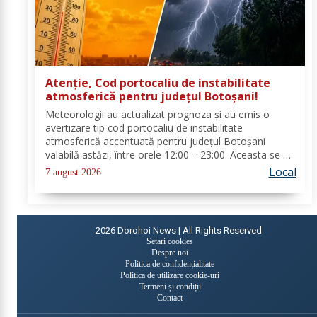
Atenție, Cod portocaliu de instabilitate
atmosferică pentru județul Botoșani!
Meteorologii au actualizat prognoza și au emis o
avertizare tip cod portocaliu de instabilitate
atmosferică accentuată pentru județul Botoșani
valabilă astăzi, între orele 12:00 – 23:00. Aceasta se va
manifesta prin intensificări ale vântului, vijelii puternice
Local
7 august 2026
(rafale de 70...90 km/h), averse...
2026
Dorohoi News | All Rights Reserved
Setari cookies
Despre noi
Politica de confidențialitate
Politica de utilizare cookie-uri
Termeni și condiții
Contact