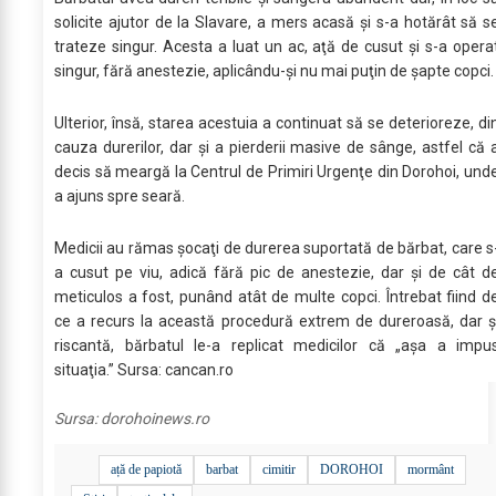
solicite ajutor de la Slavare, a mers acasă şi s-a hotărât să s
trateze singur. Acesta a luat un ac, aţă de cusut şi s-a opera
singur, fără anestezie, aplicându-şi nu mai puţin de şapte copci.
Ulterior, însă, starea acestuia a continuat să se deterioreze, di
cauza durerilor, dar şi a pierderii masive de sânge, astfel că 
decis să meargă la Centrul de Primiri Urgenţe din Dorohoi, und
a ajuns spre seară.
Medicii au rămas şocaţi de durerea suportată de bărbat, care s
a cusut pe viu, adică fără pic de anestezie, dar şi de cât d
meticulos a fost, punând atât de multe copci. Întrebat fiind d
ce a recurs la această procedură extrem de dureroasă, dar ş
riscantă, bărbatul le-a replicat medicilor că „aşa a impu
situaţia.” Sursa: cancan.ro
Sursa:
dorohoinews.ro
ață de papiotă
barbat
cimitir
DOROHOI
mormânt