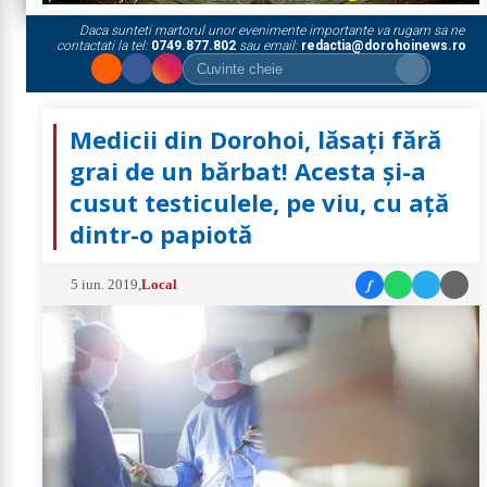
Daca sunteti martorul unor evenimente importante va rugam sa ne
contactati la tel:
0749.877.802
sau email:
redactia@dorohoinews.ro
Medicii din Dorohoi, lăsați fără
grai de un bărbat! Acesta și-a
cusut testiculele, pe viu, cu ață
dintr-o papiotă
f
5 iun. 2019
,
Local