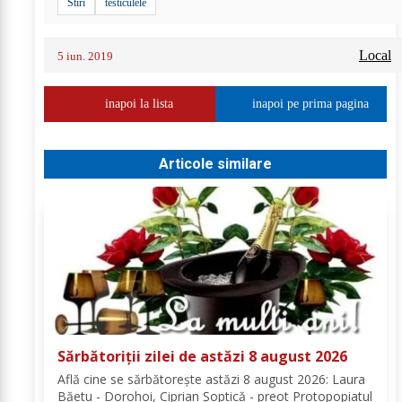
Stiri
testiculele
Local
5 iun. 2019
inapoi la lista
inapoi pe prima pagina
Articole similare
Sărbătoriții zilei de astăzi 8 august 2026
Află cine se sărbătoreşte astăzi 8 august 2026: Laura
Băetu - Dorohoi, Ciprian Șoptică - preot Protopopiatul