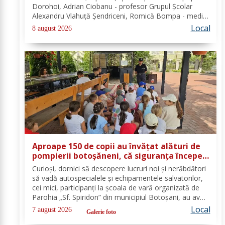
Dorohoi, Adrian Ciobanu - profesor Grupul Școlar
Alexandru Vlahuță Șendriceni, Romică Bompa - medic
de familie comuna Vârfu Câmpului. Redacția Dorohoi
Local
8 august 2026
News urează tuturor La mulți ani!...
Aproape 150 de copii au învățat alături de
pompierii botoșăneni, că siguranța începe
cu un gest simplu
Curioși, dornici să descopere lucruri noi și nerăbdători
să vadă autospecialele și echipamentele salvatorilor,
cei mici, participanți la școala de vară organizată de
Parohia „Sf. Spiridon” din municipiul Botoșani, au avut
parte de o întâlnire interactivă despre prevenirea
Local
7 august 2026
Galerie foto
situațiilor de urgență și...