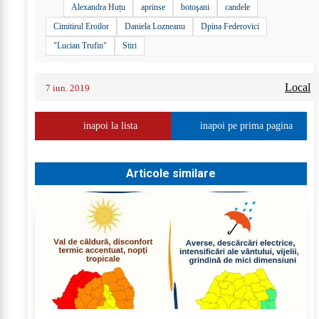
Alexandra Huțu
aprinse
botoşani
candele
Cimitirul Eroilor
Daniela Lozneanu
Dpina Federovici
"Lucian Trufin"
Stiri
Local
7 iun. 2019
inapoi la lista
inapoi pe prima pagina
Articole similare