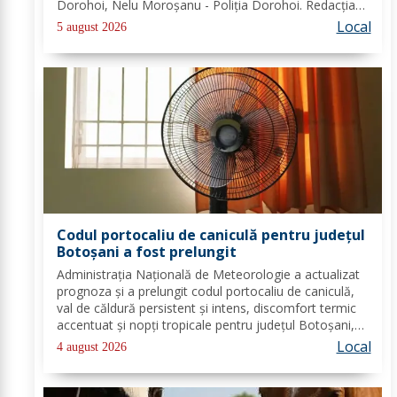
Dorohoi, Nelu Moroșanu - Poliția Dorohoi. Redacția
Dorohoi News urează tuturor La mulți ani!
Local
5 august 2026
Completează lista sărbătoriților din Dorohoi, la...
Codul portocaliu de caniculă pentru județul
Botoșani a fost prelungit
Administrația Națională de Meteorologie a actualizat
prognoza și a prelungit codul portocaliu de caniculă,
val de căldură persistent și intens, discomfort termic
accentuat și nopți tropicale pentru județul Botoșani,
până joi, la ora 10:00. Temperaturile maxime vor fi
Local
4 august 2026
cuprinse între 35 și 39 de...