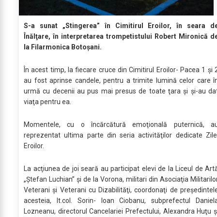
S-a sunat „Stingerea” în Cimitirul Eroilor, în seara d
Înălţare, în interpretarea trompetistului Robert Mironică d
la Filarmonica Botoşani.
În acest timp, la fiecare cruce din Cimitirul Eroilor- Pacea 1 şi 
au fost aprinse candele, pentru a trimite lumină celor care î
urmă cu decenii au pus mai presus de toate ţara şi şi-au da
viaţa pentru ea.
Momentele, cu o încărcătură emoţională puternică, a
reprezentat ultima parte din seria activităţilor dedicate Zile
Eroilor.
La acţiunea de joi seară au participat elevi de la Liceul de Art
„Ştefan Luchian” şi de la Vorona, militari din Asociaţia Militarilo
Veterani şi Veterani cu Dizabilităţi, coordonaţi de preşedintel
acesteia, lt.col. Sorin- Ioan Ciobanu, subprefectul Daniel
Lozneanu, directorul Cancelariei Prefectului, Alexandra Huţu ş