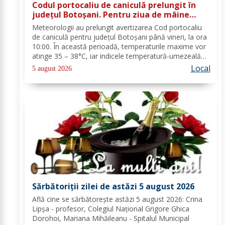
Codul portocaliu de caniculă prelungit în
județul Botoșani. Pentru ziua de mâine
sunt prognozate și furtuni
Meteorologii au prelungit avertizarea Cod portocaliu
de caniculă pentru județul Botoșani până vineri, la ora
10:00. În această perioadă, temperaturile maxime vor
atinge 35 – 38°C, iar indicele temperatură-umezeală
va depăși pragul critic de 80 de unități. Nopțile vor
Local
5 august 2026
rămâne tropicale, cu minime...
Sărbătoriții zilei de astăzi 5 august 2026
Află cine se sărbătoreşte astăzi 5 august 2026: Crina
Lipșa - profesor, Colegiul Național Grigore Ghica
Dorohoi, Mariana Mihăileanu - Spitalul Municipal