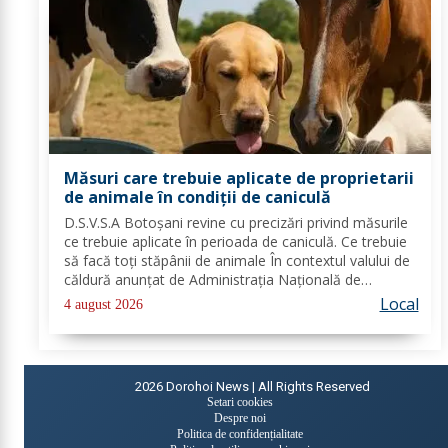
Măsuri care trebuie aplicate de proprietarii
de animale în condiții de caniculă
D.S.V.S.A Botoșani revine cu precizări privind măsurile
ce trebuie aplicate în perioada de caniculă. Ce trebuie
să facă toți stăpânii de animale În contextul valului de
căldură anunțat de Administrația Națională de
Meteorologie, Direcția Sanitară Veterinară și pentru
Local
4 august 2026
Siguranța Alimentelor Botoșani...
2026
Dorohoi News | All Rights Reserved
Setari cookies
Despre noi
Politica de confidențialitate