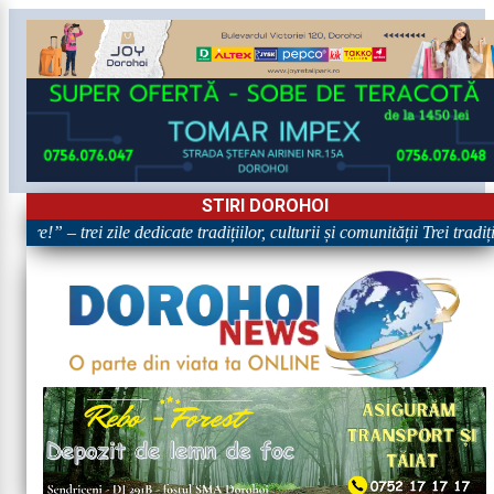
STIRI DOROHOI
re!” – trei zile dedicate tradițiilor, culturii și comunității Trei tradiț