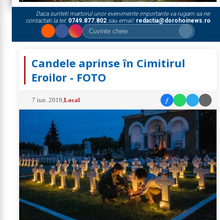
Daca sunteti martorul unor evenimente importante va rugam sa ne
contactati la tel:
0749.877.802
sau email:
redactia@dorohoinews.ro
Candele aprinse în Cimitirul
Eroilor - FOTO
f
7 iun. 2019
,
Local