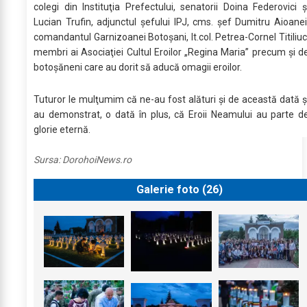
colegi din Instituţia Prefectului, senatorii Doina Federovici ş
Lucian Trufin, adjunctul şefului IPJ, cms. şef Dumitru Aioanei
comandantul Garnizoanei Botoşani, lt.col. Petrea-Cornel Titiliuc
membri ai Asociaţiei Cultul Eroilor „Regina Maria” precum şi d
botoşăneni care au dorit să aducă omagii eroilor.
Tuturor le mulţumim că ne-au fost alături şi de această dată ş
au demonstrat, o dată în plus, că Eroii Neamului au parte d
glorie eternă.
Sursa:
DorohoiNews.ro
Galerie foto (
26
)