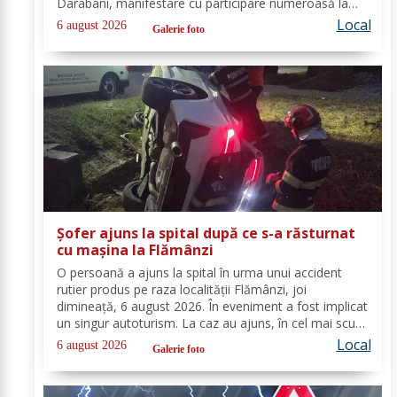
Darabani, manifestare cu participare numeroasă la
care Inspectoratul de Jandarmi Județean Botoșani, în
Local
6 august 2026
Galerie foto
cooperare cu partenerii instituționali,...
Șofer ajuns la spital după ce s-a răsturnat
cu mașina la Flămânzi
O persoană a ajuns la spital în urma unui accident
rutier produs pe raza localității Flămânzi, joi
dimineață, 6 august 2026. În eveniment a fost implicat
un singur autoturism. La caz au ajuns, în cel mai scurt
timp, pompierii din cadrul Punctului de Lucru Flămânzi,
Local
6 august 2026
Galerie foto
cu o autospecială de stingere și...