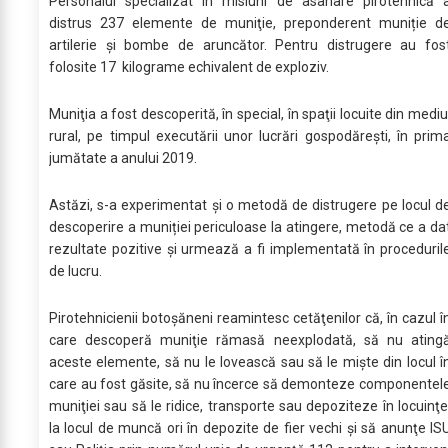
Personalul specializat în misiuni de asanare pirotehnică 
distrus 237 elemente de muniţie, preponderent muniție d
artilerie şi bombe de aruncător. Pentru distrugere au fos
folosite 17 kilograme echivalent de exploziv.
Muniţia a fost descoperită, în special, în spaţii locuite din mediu
rural, pe timpul executării unor lucrări gospodăreşti, în prim
jumătate a anului 2019.
Astăzi, s-a experimentat și o metodă de distrugere pe locul d
descoperire a muniției periculoase la atingere, metodă ce a da
rezultate pozitive și urmează a fi implementată în proceduril
de lucru.
Pirotehnicienii botoşăneni reamintesc cetăţenilor că, în cazul î
care descoperă muniţie rămasă neexplodată, să nu ating
aceste elemente, să nu le lovească sau să le mişte din locul î
care au fost găsite, să nu încerce să demonteze componentel
muniţiei sau să le ridice, transporte sau depoziteze în locuinţe
la locul de muncă ori în depozite de fier vechi și să anunţe IS