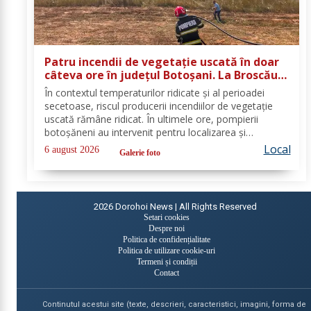
Patru incendii de vegetație uscată în doar
câteva ore în județul Botoșani. La Broscăuți
a ars un hectar de vegetație
În contextul temperaturilor ridicate și al perioadei
secetoase, riscul producerii incendiilor de vegetație
uscată rămâne ridicat. În ultimele ore, pompierii
botoșăneni au intervenit pentru localizarea și
lichidarea a patru incendii de vegetație uscată,
Local
6 august 2026
Galerie foto
produse în următoarele localități: Broscăuți –...
2026
Dorohoi News | All Rights Reserved
Setari cookies
Despre noi
Politica de confidențialitate
Politica de utilizare cookie-uri
Termeni și condiții
Contact
Continutul acestui site (texte, descrieri, caracteristici, imagini, forma de