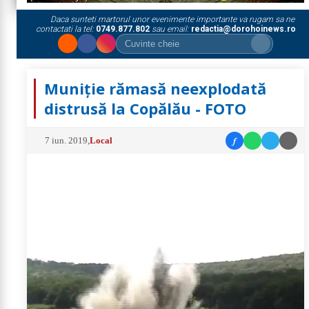
Daca sunteti martorul unor evenimente importante va rugam sa ne
contactati la tel:
0749.877.802
sau email:
redactia@dorohoinews.ro
Muniție rămasă neexplodată
distrusă la Copălău - FOTO
f
7 iun. 2019
,
Local