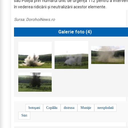
sau Poliţia prin numărul unic de urgență 112 pentru a interven
în vederea ridicării şi neutralizării acestor elemente.
Sursa:
DorohoiNews.ro
Galerie foto (
4
)
botoşani
Copălău
distrusa
Muniţie
neexplodată
Stiri