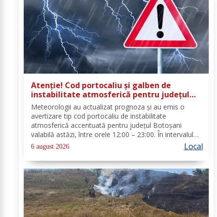
Atenție! Cod portocaliu și galben de
instabilitate atmosferică pentru județul
Botoșani
Meteorologii au actualizat prognoza și au emis o
avertizare tip cod portocaliu de instabilitate
atmosferică accentuată pentru județul Botoșani
valabilă astăzi, între orele 12:00 – 23:00. În intervalul
menționat vor fi perioade cu instabilitate atmosferică
Local
6 august 2026
accentuată ce se va manifesta prin...