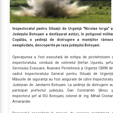
Inspectoratul pentru Situaţii de Urgenţă "Nicolae Iorga" a
Judeţului Botoşani a desfăşurat astăzi, în poligonul milita
Copălău, o şedinţă de distrugere a muniţiilor rămas
neexplodate, descoperite pe raza judeţului Botoşani.
Operaţiunea a fost executată de echipa de pirotehnicieni 
inspectoratului, condusă de colonelul Ștefan Ușurelu, șefu
Serviciului Evacuare, Asanare Pirotehnică și Urgențe CBRN di
cadrul Inspectoratului General pentru Situații de Urgență
Măsurile de siguranţă au fost asigurate de către Inspectoratu
Judeţean de Jandarmi Botoşani. La ședința de distrugere a
participat prefectul județului, Dan Constantin Șlincu ș
inspectorul șef al ISU Botoșani, colonel dr. ing. Mihail Cristia
Amarandei.