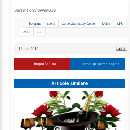
Sursa:
DorohoiNews.ro
botoşani
clienți
Comercial Family Center
Drive
KFC
meniu
Stiri
Local
13 iun. 2019
inapoi la lista
inapoi pe prima pagina
Articole similare