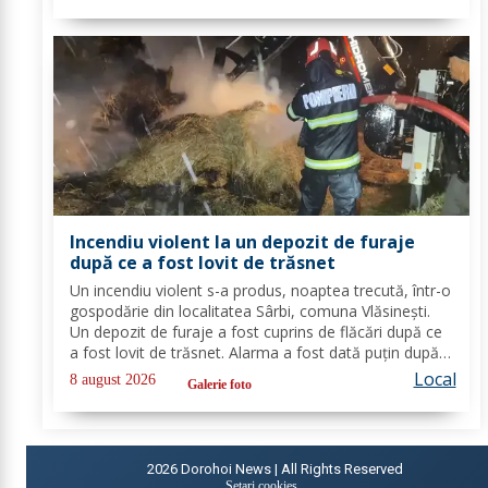
din cadrul Detașamentului Botoșani au...
Incendiu violent la un depozit de furaje
după ce a fost lovit de trăsnet
Un incendiu violent s-a produs, noaptea trecută, într-o
gospodărie din localitatea Sârbi, comuna Vlăsinești.
Un depozit de furaje a fost cuprins de flăcări după ce
a fost lovit de trăsnet. Alarma a fost dată puțin după
ora 22:00. La caz s-au deplasat, în cel mai scurt timp,
Local
8 august 2026
Galerie foto
pompierii din cadrul...
2026
Dorohoi News | All Rights Reserved
Setari cookies