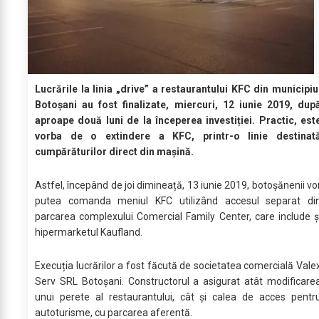
Lucrările la linia „drive” a restaurantului KFC din municipiu
Botoșani au fost finalizate, miercuri, 12 iunie 2019, dup
aproape două luni de la începerea investiției. Practic, est
vorba de o extindere a KFC, printr-o linie destinat
cumpărăturilor direct din mașină.
Astfel, începând de joi dimineață, 13 iunie 2019, botoșănenii vo
putea comanda meniul KFC utilizând accesul separat di
parcarea complexului Comercial Family Center, care include ș
hipermarketul Kaufland.
Execuția lucrărilor a fost făcută de societatea comercială Vale
Serv SRL Botoșani. Constructorul a asigurat atât modificare
unui perete al restaurantului, cât și calea de acces pentr
autoturisme, cu parcarea aferentă.