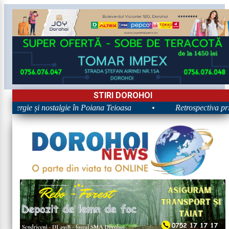
STIRI DOROHOI
 Energie și nostalgie în Poiana Teioasa
•
Retrospectiva prime