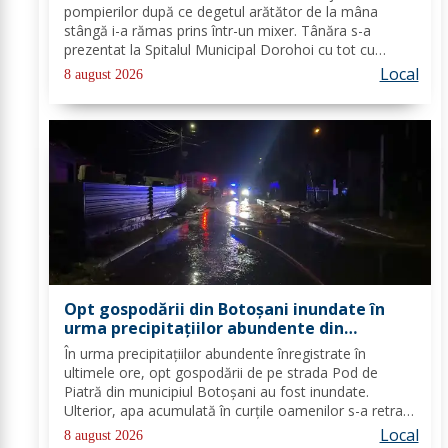
pompierilor după ce degetul arătător de la mâna
stângă i-a rămas prins într-un mixer. Tânăra s-a
prezentat la Spitalul Municipal Dorohoi cu tot cu
aparatul electrocasnic, iar medicii au solicitat
Local
8 august 2026
intervenția salvatorilor. Pompierii din cadrul...
Opt gospodării din Botoșani inundate în
urma precipitațiilor abundente din
ultimele ore
În urma precipitațiilor abundente înregistrate în
ultimele ore, opt gospodării de pe strada Pod de
Piatră din municipiul Botoșani au fost inundate.
Ulterior, apa acumulată în curțile oamenilor s-a retras
pe carosabil. Pentru evacuarea apei, pompierii militari
Local
8 august 2026