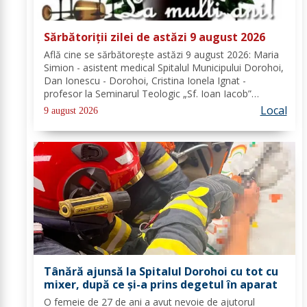
Sărbătoriții zilei de astăzi 9 august 2026
Află cine se sărbătoreşte astăzi 9 august 2026: Maria
Simion - asistent medical Spitalul Municipului Dorohoi,
Dan Ionescu - Dorohoi, Cristina Ionela Ignat -
profesor la Seminarul Teologic „Sf. Ioan Iacob”
Dorohoi, Ana-Maria Ojog - profesor- consilier
Local
9 august 2026
educativ Școala Gimnazială Nr. 1 Dumeni, Mihai...
Tânără ajunsă la Spitalul Dorohoi cu tot cu
mixer, după ce și-a prins degetul în aparat
O femeie de 27 de ani a avut nevoie de ajutorul