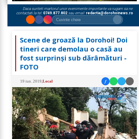
Daca sunteti martorul unor evenimente importante va rugam sa ne
contactati la tel:
0749.877.802
sau email:
redactia@dorohoinews.ro
Scene de groază la Dorohoi! Doi
tineri care demolau o casă au
fost surprinși sub dărâmături -
FOTO
f
19 iun. 2019
,
Local