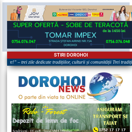
STIRI DOROHOI
re!” – trei zile dedicate tradițiilor, culturii și comunității Trei tradiț