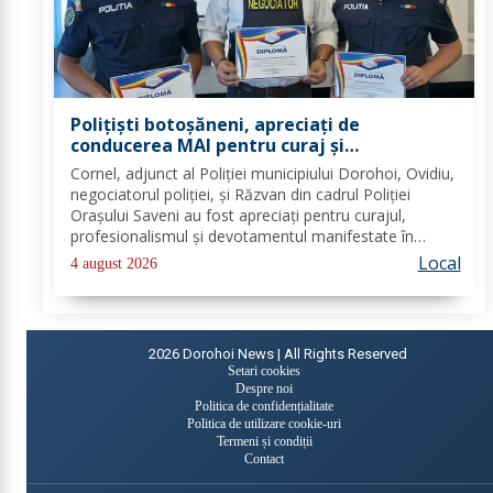
Polițiști botoșăneni, apreciați de
conducerea MAI pentru curaj și
profesionalism
Cornel, adjunct al Poliției municipiului Dorohoi, Ovidiu,
negociatorul poliției, și Răzvan din cadrul Poliției
Orașului Saveni au fost apreciați pentru curajul,
profesionalismul și devotamentul manifestate în
îndeplinirea atribuțiilor de serviciu, precum și pentru
Local
4 august 2026
modul exemplar în care și-au...
2026
Dorohoi News | All Rights Reserved
Setari cookies
Despre noi
Politica de confidențialitate
Politica de utilizare cookie-uri
Termeni și condiții
Contact