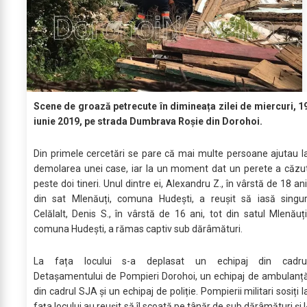
Scene de groază petrecute în dimineața zilei de miercuri, 1
iunie 2019, pe strada Dumbrava Roșie din Dorohoi.
Din primele cercetări se pare că mai multe persoane ajutau l
demolarea unei case, iar la un moment dat un perete a căzu
peste doi tineri. Unul dintre ei, Alexandru Z., în vârstă de 18 ani
din sat Mlenăuți, comuna Hudești, a reușit să iasă singur
Celălalt, Denis S., în vârstă de 16 ani, tot din satul Mlenăuți
comuna Hudești, a rămas captiv sub dărâmături.
La fața locului s-a deplasat un echipaj din cadru
Detașamentului de Pompieri Dorohoi, un echipaj de ambulanț
din cadrul SJA și un echipaj de poliție. Pompierii militari sosiți l
fața locului au reușit să îl scoată pe tânăr de sub dărâmături și l