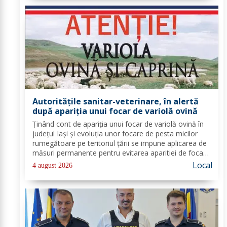
Autorităţile sanitar-veterinare, în alertă
după apariţia unui focar de variolă ovină
Ținând cont de apariția unui focar de variolă ovină în
județul Iași și evoluția unor focare de pesta micilor
rumegătoare pe teritoriul țării se impune aplicarea de
măsuri permanente pentru evitarea aparitiei de focare
de boală pe teritoriul județului Botoșani. D.S.V.S.A
Local
4 august 2026
Botoșani informează...