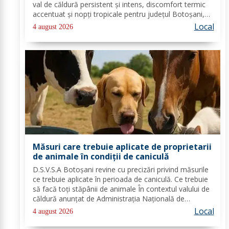
val de căldură persistent și intens, discomfort termic
accentuat și nopți tropicale pentru județul Botoșani,
până joi, la ora 10:00. Temperaturile maxime vor fi
Local
4 august 2026
cuprinse între 35 și 39 de...
Măsuri care trebuie aplicate de proprietarii
de animale în condiții de caniculă
D.S.V.S.A Botoșani revine cu precizări privind măsurile
ce trebuie aplicate în perioada de caniculă. Ce trebuie
să facă toți stăpânii de animale În contextul valului de
căldură anunțat de Administrația Națională de
Meteorologie, Direcția Sanitară Veterinară și pentru
Local
4 august 2026
Siguranța Alimentelor Botoșani...