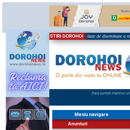
STIRI DOROHOI
Național „Grigore Ghica” Dorohoi - Activitate de diseminare a rez
Daca sunteti martorul un
Meniu navigare
Anunturi