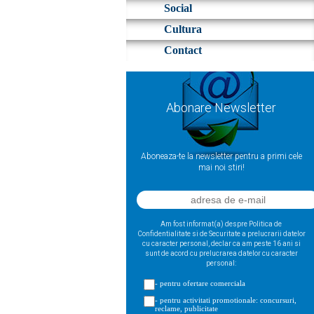
Social
Cultura
Contact
Abonare Newsletter
Aboneaza-te la newsletter pentru a primi cele
mai noi stiri!
Am fost informat(a) despre Politica de
Confidentialitate si de Securitate a prelucrarii datelor
cu caracter personal, declar ca am peste 16 ani si
sunt de acord cu prelucrarea datelor cu caracter
personal:
- pentru ofertare comerciala
- pentru activitati promotionale: concursuri,
reclame, publicitate