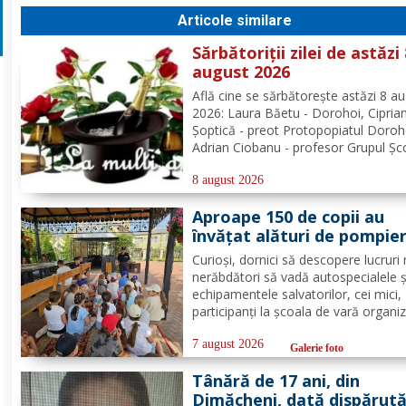
Articole similare
Sărbătoriții zilei de astăzi
august 2026
Află cine se sărbătoreşte astăzi 8 a
2026: Laura Băetu - Dorohoi, Cipria
Șoptică - preot Protopopiatul Doroh
Adrian Ciobanu - profesor Grupul Șc
Alexandru Vlahuță Șendriceni, Romi
Bompa - medic de familie comuna V
8 august 2026
Câmpului. Redacția Dorohoi News u
Aproape 150 de copii au
tuturor La mulți ani!...
învățat alături de pompier
botoșăneni, că siguranța
Curioși, dornici să descopere lucruri 
începe cu un gest simplu
nerăbdători să vadă autospecialele ș
echipamentele salvatorilor, cei mici,
participanți la școala de vară organi
de Parohia „Sf. Spiridon” din municip
Botoșani, au avut parte de o întâlnir
7 august 2026
Galerie foto
interactivă despre prevenirea situații
Tânără de 17 ani, din
urgență și...
Dimăcheni, dată dispărut