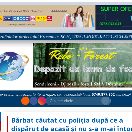
ultatelor proiectului Erasmus+ SCH, 2025-1-RO01-KA121-SCH-0003333
or evenimente importante va rugam sa ne contactati la tel:
0749.877.802
sau email:
Bărbat căutat cu poliţia după ce a
dispărut de acasă şi nu s-a m-ai înto