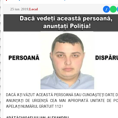
f
25 iun. 2019
,
Local
DACĂ AŢI VĂZUT ACEASTĂ PERSOANĂ SAU CUNOAŞTEŢI DATE D
ANUNŢAŢI DE URGENŢĂ CEA MAI APROPIATĂ UNITATE DE PO
APELAŢI NUMĂRUL GRATUIT 112 !
APĂTĂCHIOAEI IULIAN-ALEXANDRU