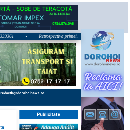
61
•
Retrospectiva primei zile la Zilele Nordului 2026: Dezbat
redactia@dorohoinews.ro
Publicitate
rs