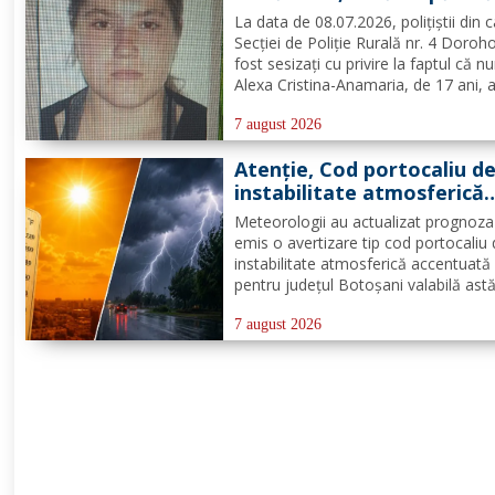
după ce a plecat voluntar
La data de 08.07.2026, polițiștii din 
acasă și nu a mai revenit
Secției de Poliție Rurală nr. 4 Doroh
fost sesizați cu privire la faptul că n
Alexa Cristina-Anamaria, de 17 ani, 
plecat voluntar de la locuința de dom
din satul și comuna Dimăcheni, jude
7 august 2026
Botoșani. Semnalmentele numitei Ale
Atenție, Cod portocaliu d
instabilitate atmosferică
pentru județul Botoșani!
Meteorologii au actualizat prognoza
emis o avertizare tip cod portocaliu
instabilitate atmosferică accentuată
pentru județul Botoșani valabilă astă
între orele 12:00 – 23:00. Aceasta se
manifesta prin intensificări ale vântul
7 august 2026
vijelii puternice (rafale de 70...90 km/
averse...