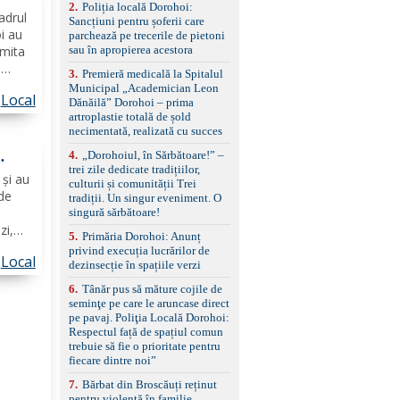
2
.
Poliția locală Dorohoi:
 de
reglaj lombar electric
cadrul
Sancțiuni pentru șoferii care
pentru șofer și pasager
oi au
parchează pe trecerile de pietoni
Volan multifuncțional
umita
sau în apropierea acestora
îmbrăcat în piele, cu
padele pentru schimbarea
a
3
.
Premieră medicală la Spitalul
treptelor Adaptive cruise
iciliu
Municipal „Academician Leon
control, asistent
Local
țul
Dănăilă” Dorohoi – prima
schimbare bandă și
artroplastie totală de șold
xa...
menținere bandă Faruri
necimentată, realizată cu succes
e
bi-xenon adaptive cu
funcție Cornering,
4
.
„Dorohoiul, în Sărbătoare!” –
asistent fază lungă
trei zile dedicate tradițiilor,
 și au
automată , lumini de zi
culturii și comunității Trei
 de
LED, proiectoare ceață
tradiții. Un singur eveniment. O
LED, spălătoare faruri
singură sărbătoare!
Senzori parcare
zi,
5
.
Primăria Dorohoi: Anunț
față/spate, cameră
 va
privind execuția lucrărilor de
marșarier Keyless entry
Local
ui,
dezinsecție în spațiile verzi
& start, geamuri electrice
h),
față/spate, oglinzi
6
.
Tânăr pus să măture cojile de
electrice, încălzite și
seminţe pe care le aruncase direct
rabatabile Sistem hands-
pe pavaj. Poliţia Locală Dorohoi:
free, Bluetooth, USB
Respectul față de spațiul comun
Sistem start/stop, frână
trebuie să fie o prioritate pentru
de parcare electrică,
fiecare dintre noi”
anvelope vară runflat
Control presiune pneuri,
7
.
Bărbat din Broscăuți reținut
filtru de particule,
pentru violență în familie