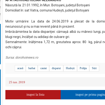
Născută la: 21.01.1992, în Mun. Botoșani, judeţul Botoşani
Domiciliat în: sat Vatra, comuna Hudești, judeţul Botoşani
Motiv urmărire: La data de 24.06.2019 a plecat de la domici
necunoscut și nu a mai revenit până în prezent.
Imbrăcămintea la data dispariţiei: cămașă albă cu mâneci lungi, p
blugi negri, încălțat cu adidași de culoare gri.
Semnalmente: înălțimea 1,72 m, greutatea aprox. 80 kg, părul ne
ochi căprui.
Sursa:
dorohoinews.ro
acasă
barbat
cautat
disparut
Hudești
Poliţia
Stiri
25 iun. 2019
inapoi la lista
inapoi pe prima pagin