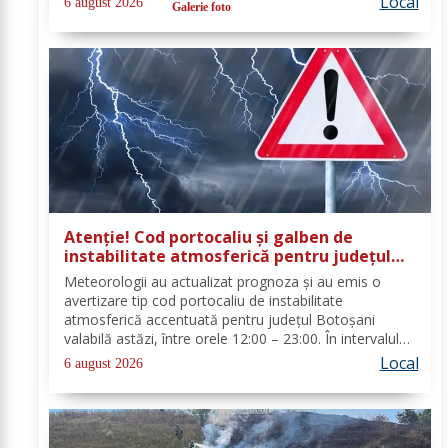
Local
6 august 2026
Galerie foto
cu o autospecială de stingere și...
Atenție! Cod portocaliu și galben de
instabilitate atmosferică pentru județul
Botoșani
Meteorologii au actualizat prognoza și au emis o
avertizare tip cod portocaliu de instabilitate
atmosferică accentuată pentru județul Botoșani
valabilă astăzi, între orele 12:00 – 23:00. În intervalul
menționat vor fi perioade cu instabilitate atmosferică
Local
6 august 2026
accentuată ce se va manifesta prin...