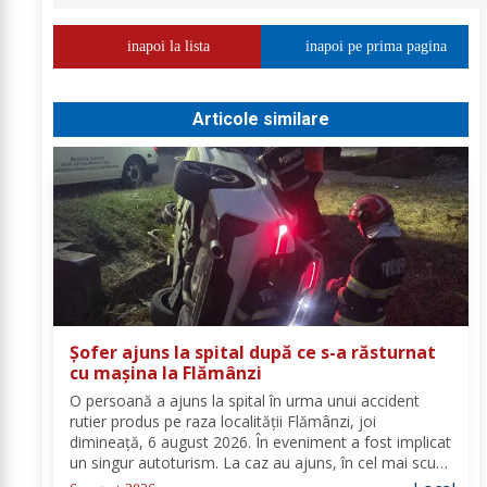
inapoi la lista
inapoi pe prima pagina
Articole similare
Șofer ajuns la spital după ce s-a răsturnat
cu mașina la Flămânzi
O persoană a ajuns la spital în urma unui accident
rutier produs pe raza localității Flămânzi, joi
dimineață, 6 august 2026. În eveniment a fost implicat
un singur autoturism. La caz au ajuns, în cel mai scurt
timp, pompierii din cadrul Punctului de Lucru Flămânzi,