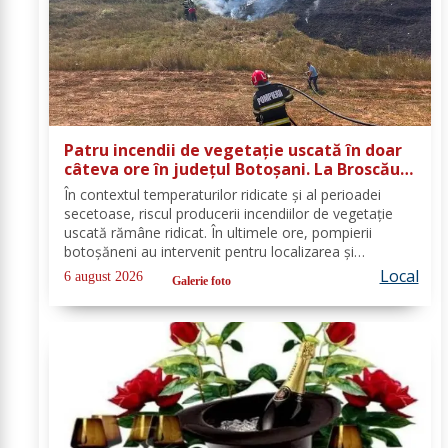
Patru incendii de vegetație uscată în doar
câteva ore în județul Botoșani. La Broscăuți
a ars un hectar de vegetație
În contextul temperaturilor ridicate și al perioadei
secetoase, riscul producerii incendiilor de vegetație
uscată rămâne ridicat. În ultimele ore, pompierii
botoșăneni au intervenit pentru localizarea și
lichidarea a patru incendii de vegetație uscată,
Local
6 august 2026
Galerie foto
produse în următoarele localități: Broscăuți –...