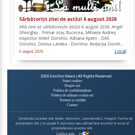
Sărbătoriții zilei de astăzi 6 august 2026
Află cine se sărbătoreşte astăzi 6 august 2026: Angel
Ghiorghiu - Primar oraș Bucecea, Mihaela Andrieș -
inspector ANAF Dorohoi, Adriana Apetri - DAS
Dorohoi, Denisa Landea - Dorohoi. Redacția Dorohoi
News urează tuturor La mulți ani! Completează lista
Local
6 august 2026
sărbătoriților din Dorohoi, la...
2026
Dorohoi News | All Rights Reserved
Setari cookies
Despre noi
Politica de confidențialitate
Politica de utilizare cookie-uri
Termeni și condiții
Contact
Continutul acestui site (texte, descrieri, caracteristici, imagini, forma de
prezentare etc.) nu poate fi reprodus sau utilizat fara acordul in scris al
proprietarului acestui site.
Crafted with
by