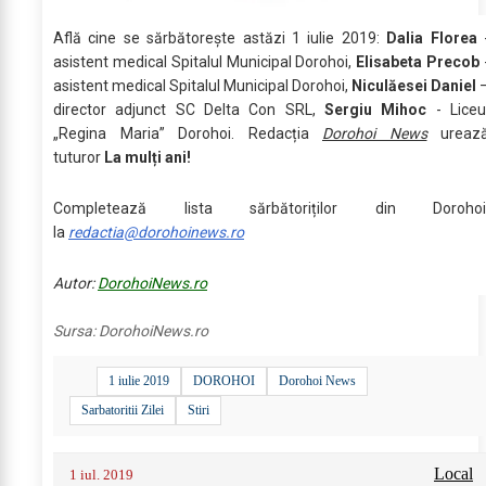
Află cine se sărbătoreşte astăzi 1 iulie 2019:
Dalia Florea
asistent medical Spitalul Municipal Dorohoi,
Elisabeta Precob
asistent medical Spitalul Municipal Dorohoi,
Niculăesei Daniel
director adjunct SC Delta Con SRL,
Sergiu Mihoc
- Liceu
„Regina Maria” Dorohoi. Redacția
Dorohoi News
ureaz
tuturor
La mulți ani!
Completează lista sărbătoriților din Dorohoi
la
redactia@dorohoinews.ro
Autor:
DorohoiNews.ro
Sursa:
DorohoiNews.ro
1 iulie 2019
DOROHOI
Dorohoi News
Sarbatoritii Zilei
Stiri
Local
1 iul. 2019