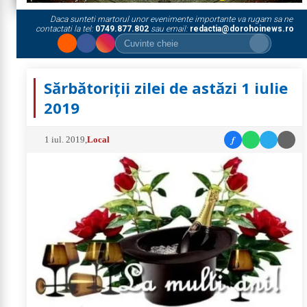
Daca sunteti martorul unor evenimente importante va rugam sa ne
contactati la tel:
0749.877.802
sau email:
redactia@dorohoinews.ro
Sărbătoriții zilei de astăzi 1 iulie
2019
f
1 iul. 2019
,
Local