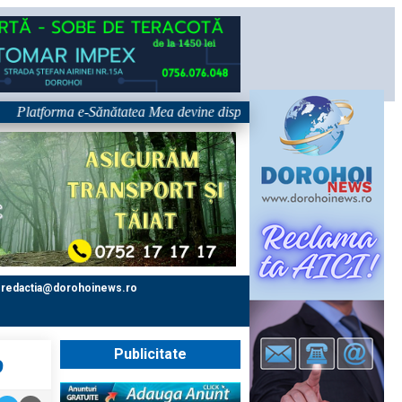
tforma e-Sănătatea Mea devine disponibilă pe 1 septembrie: pacientul de
redactia@dorohoinews.ro
Publicitate
9