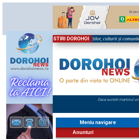
STIRI DOROHOI
în Sărbătoare!” – trei zile dedicate tradițiilor, culturii și comunității 
Daca sunteti martorul un
Meniu navigare
Anunturi