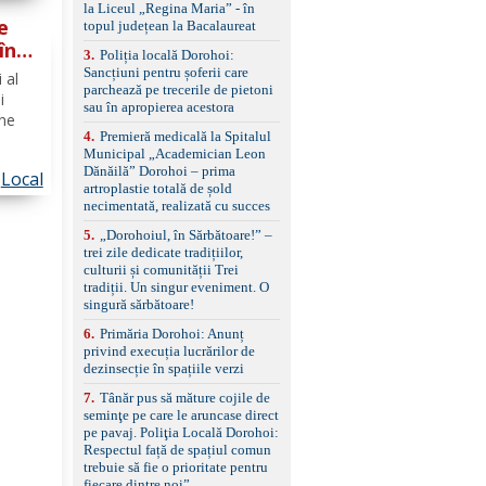
standard Euro 6 Trapă
la Liceul „Regina Maria” - în
panoramică, geamuri
e
topul județean la Bacalaureat
spate fumurii Carlig de
în
remorcare Bonus: -
3
.
Poliția locală Dorohoi:
căuți
Covorașe textile montate
Sancțiuni pentru șoferii care
 al
pe mașină. -Ofer și un
parchează pe trecerile de pietoni
ție
i
set de covorașe din
sau în apropierea acestora
âne
cauciuc/pvc. -Se vinde
4
.
Premieră medicală la Spitalul
împreună cu un set de
Municipal „Academician Leon
anvelope de iarnă.
Dănăilă” Dorohoi – prima
Local
dii de
artroplastie totală de șold
arele
necimentată, realizată cu succes
5
.
„Dorohoiul, în Sărbătoare!” –
trei zile dedicate tradițiilor,
culturii și comunității Trei
tradiții. Un singur eveniment. O
singură sărbătoare!
6
.
Primăria Dorohoi: Anunț
privind execuția lucrărilor de
dezinsecție în spațiile verzi
7
.
Tânăr pus să măture cojile de
seminţe pe care le aruncase direct
pe pavaj. Poliţia Locală Dorohoi:
Respectul față de spațiul comun
trebuie să fie o prioritate pentru
fiecare dintre noi”