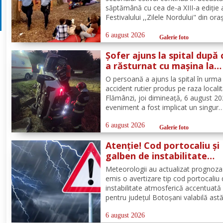
săptămână cu cea de-a XIII-a ediție 
Festivalului ,,Zilele Nordului" din ora
Darabani, manifestare cu participar
numeroasă la care Inspectoratul de
6 august 2026
Galerie foto
Jandarmi Județean Botoșani, în coo
Șofer ajuns la spital după 
cu partenerii instituționali,...
a răsturnat cu mașina la
Flămânzi
O persoană a ajuns la spital în urma
accident rutier produs pe raza localit
Flămânzi, joi dimineață, 6 august 20
eveniment a fost implicat un singur
autoturism. La caz au ajuns, în cel m
scurt timp, pompierii din cadrul Punc
6 august 2026
Galerie foto
de Lucru Flămânzi, cu o autospecial
Atenție! Cod portocaliu și
stingere și...
galben de instabilitate
atmosferică pentru județu
Meteorologii au actualizat prognoza
Botoșani
emis o avertizare tip cod portocaliu
instabilitate atmosferică accentuată
pentru județul Botoșani valabilă astă
între orele 12:00 – 23:00. În intervalu
menționat vor fi perioade cu instabil
6 august 2026