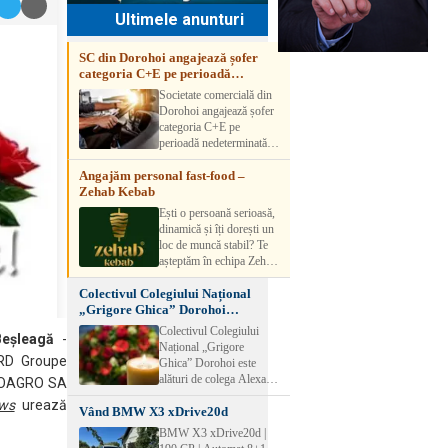
Ultimele anunturi
SC din Dorohoi angajează șofer
categoria C+E pe perioadă
nedeterminată
Societate comercială din
Dorohoi angajează șofer
categoria C+E pe
perioadă nedeterminată.
Candidatul trebuie să
Angajăm personal fast-food –
aibă experiență și atestat
Zehab Kebab
transport marfă. Pentru
detalii, vă rog să sunați la
Ești o persoană serioasă,
numărul de telefon.
dinamică și îți dorești un
loc de muncă stabil? Te
așteptăm în echipa Zehab
Kebab! Posturi
Colectivul Colegiului Național
disponibile: -
„Grigore Ghica” Dorohoi
SHAORMAR AJUTOR
transmite sincere condoleanțe
BUCATAR 2/posturi -
Colectivul Colegiului
eșleagă
-
LUCRATOR
Național „Grigore
COMERCIAL
RD Groupe
Ghica” Dorohoi este
VANZATOR /2 posturi
alături de colega Alexa
PROAGRO SA
OFERIM : Contract de
Lăcrămioara la trecerea în
ws
urează
muncă Program flexibil
Vând BMW X3 xDrive20d
neființă a soțului și
Salariu motivant, în
transmite sincere
BMW X3 xDrive20d |
funcție de experienț
condoleanțe familiei.