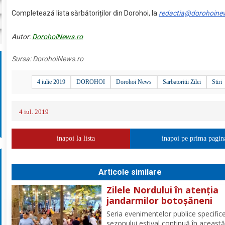
Completează lista sărbătoriților din Dorohoi, la
redactia@dorohoine
Autor:
DorohoiNews.ro
Sursa:
DorohoiNews.ro
4 iulie 2019
DOROHOI
Dorohoi News
Sarbatoritii Zilei
Stiri
4 iul. 2019
inapoi la lista
inapoi pe prima pagin
Articole similare
Zilele Nordului în atenția
jandarmilor botoșăneni
Seria evenimentelor publice specific
sezonului estival continuă în aceast