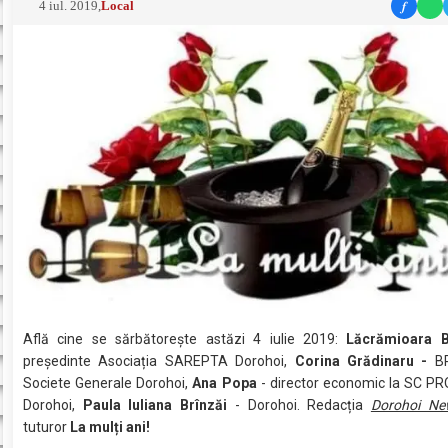
f
4 iul. 2019
,
Local
Află cine se sărbătoreşte astăzi 4 iulie 2019:
Lăcrămioara B
președinte Asociația SAREPTA Dorohoi,
Corina Grădinaru -
B
Societe Generale Dorohoi,
Ana Popa
- director economic la SC 
Dorohoi,
Paula Iuliana Brînzăi
- Dorohoi. Redacția
Dorohoi Ne
tuturor
La mulți ani!