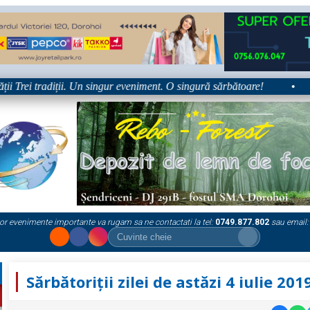
Trei tradiții. Un singur eveniment. O singură sărbătoare!
•
Pla
or evenimente importante va rugam sa ne contactati la tel:
0749.877.802
sau email:
Sărbătoriții zilei de astăzi 4 iulie 201