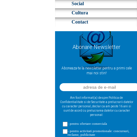
Social
Cultura
Contact
Abonare Newsletter
Aboneaza-te la newsletter pentru a primi cele
mai noi stiri!
Am fost informat(a) despre Politica de
Confidentialitate si de Securitate a prelucrarii datelor
cu caracter personal, declar ca am peste 16 ani si
sunt de acord cu prelucrarea datelor cu caracter
personal:
- pentru ofertare comerciala
- pentru activitati promotionale: concursuri,
reclame, publicitate