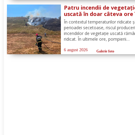
atmosferică accentuată ce se va
Patru incendii de vegetați
manifesta prin...
uscată în doar câteva ore 
județul Botoșani. La Bros
În contextul temperaturilor ridicate și
a ars un hectar de vegeta
perioadei secetoase, riscul produceri
incendiilor de vegetație uscată răm
ridicat. În ultimele ore, pompierii
botoșăneni au intervenit pentru
localizarea și lichidarea a patru incen
6 august 2026
Galerie foto
vegetație uscată, produse în următo
localități: Broscăuți –...