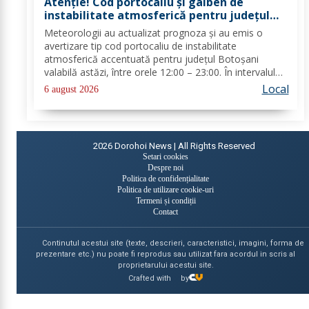
Atenție! Cod portocaliu și galben de
instabilitate atmosferică pentru județul
Botoșani
Meteorologii au actualizat prognoza și au emis o
avertizare tip cod portocaliu de instabilitate
atmosferică accentuată pentru județul Botoșani
valabilă astăzi, între orele 12:00 – 23:00. În intervalul
menționat vor fi perioade cu instabilitate atmosferică
Local
6 august 2026
accentuată ce se va manifesta prin...
2026
Dorohoi News | All Rights Reserved
Setari cookies
Despre noi
Politica de confidențialitate
Politica de utilizare cookie-uri
Termeni și condiții
Contact
Continutul acestui site (texte, descrieri, caracteristici, imagini, forma de
prezentare etc.) nu poate fi reprodus sau utilizat fara acordul in scris al
proprietarului acestui site.
Crafted with
by