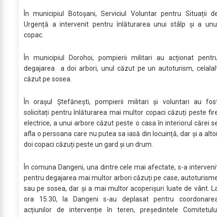
În municipiul Botoșani, Serviciul Voluntar pentru Situații d
Urgență a intervenit pentru înlăturarea unui stâlp și a unu
copac.
În municipiul Dorohoi, pompierii militari au acționat pentr
degajarea a doi arbori, unul căzut pe un autoturism, celalal
căzut pe sosea.
În orașul Ștefănești, pompierii militari și voluntari au fos
solicitați pentru înlăturarea mai multor copaci căzuți peste fir
electrice, a unui arbore căzut peste o casa în interiorul cărei s
afla o persoana care nu putea sa iasă din locuință, dar și a alto
doi copaci căzuți peste un gard și un drum.
În comuna Dangeni, una dintre cele mai afectate, s-a interveni
pentru degajarea mai multor arbori căzuți pe case, autoturism
sau pe sosea, dar și a mai multor acoperișuri luate de vânt. L
ora 15.30, la Dangeni s-au deplasat pentru coordonare
acțiunilor de intervenție în teren, președintele Comitetulu