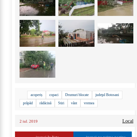
+
28
acoperiș
copaci
Drumuri blocate
judeţul Botosani
prăpăd
rădăcină
Stiri
vânt
vremea
Local
2 iul. 2019