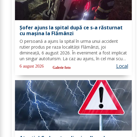
Șofer ajuns la spital după ce s-a răsturnat
cu mașina la Flămânzi
O persoană a ajuns la spital în urma unui accident
rutier produs pe raza localității Flămânzi, joi
dimineață, 6 august 2026. În eveniment a fost implicat
un singur autoturism. La caz au ajuns, în cel mai scurt
timp, pompierii din cadrul Punctului de Lucru Flămânzi,
Local
6 august 2026
Galerie foto
cu o autospecială de stingere și...