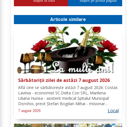
inapoi la lista
inapoi pe prima pagina
Articole similare
Sărbătoriții zilei de astăzi 7 august 2026
Află cine se sărbătoreşte astăzi 7 august 2026: Costas
Lavinia - economist SC.Delta Con SRL, Marilena
Liliana Hunea - asistent medical Spitalul Municipal
Dorohoi, preot Ștefan Bogdan Mihai - misionar
protopopesc Protopopiatul Dorohoi, Marcela Simona
Local
7 august 2026
Vieru - profesor Grup Școlar Alexandru Vlahuță...