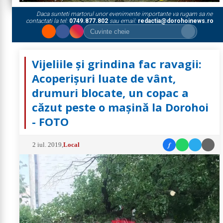
Daca sunteti martorul unor evenimente importante va rugam sa ne
contactati la tel:
0749.877.802
sau email:
redactia@dorohoinews.ro
Vijeliile şi grindina fac ravagii:
Acoperișuri luate de vânt,
drumuri blocate, un copac a
căzut peste o maşină la Dorohoi
- FOTO
f
2 iul. 2019
,
Local