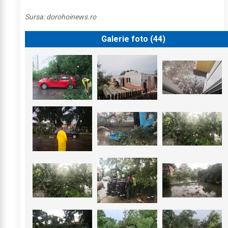
Sursa:
dorohoinews.ro
Galerie foto (
44
)