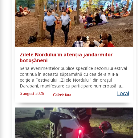
Zilele Nordului în atenția jandarmilor
botoșăneni
Seria evenimentelor publice specifice sezonului estival
continuă în această săptămână cu cea de-a XIII-a
ediție a Festivalului ,,Zilele Nordului" din orașul
Darabani, manifestare cu participare numeroasă la
care Inspectoratul de Jandarmi Județean Botoșani, în
Local
6 august 2026
Galerie foto
cooperare cu partenerii instituționali,...