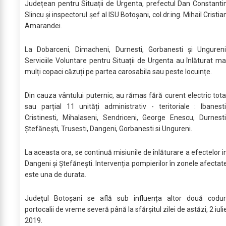
Județean pentru Situații de Urgenta, prefectul Dan Constanti
Slincu și inspectorul șef al ISU Botoșani, col.dr.ing. Mihail Cristia
Amarandei.
La Dobarceni, Dimacheni, Durnesti, Gorbanesti și Ungureni
Serviciile Voluntare pentru Situații de Urgenta au înlăturat ma
mulți copaci căzuți pe partea carosabila sau peste locuințe.
Din cauza vântului puternic, au rămas fără curent electric tota
sau parțial 11 unități administrativ - teritoriale : Ibanesti
Cristinesti, Mihalaseni, Sendriceni, George Enescu, Durnesti
Ștefănești, Trusesti, Dangeni, Gorbanesti si Ungureni.
La aceasta ora, se continuă misiunile de înlăturare a efectelor i
Dangeni și Ștefănești. Intervenția pompierilor în zonele afectat
este una de durata.
Județul Botoșani se află sub influența altor două codur
portocalii de vreme severă până la sfărșitul zilei de astăzi, 2 iuli
2019.