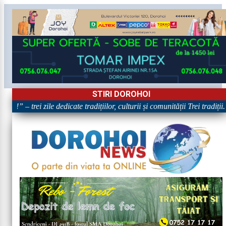
STIRI DOROHOI
!” – trei zile dedicate tradițiilor, culturii și comunității Trei tradiții