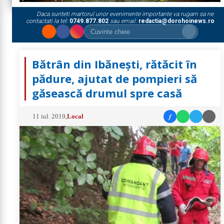
Daca sunteti martorul unor evenimente importante va rugam sa ne
contactati la tel:
0749.877.802
sau email:
redactia@dorohoinews.ro
Bătrân din Ibănești, rătăcit în
pădure, ajutat de pompieri să
găsească drumul spre casă
f
11 iul. 2019
,
Local