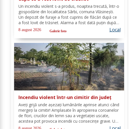
Un incendiu violent s-a produs, noaptea trecută, într-o
gospodărie din localitatea Sârbi, comuna Vlăsinești.
Un depozit de furaje a fost cuprins de flăcări după ce
a fost lovit de trăsnet. Alarma a fost dată puțin după
ora 22:00. La caz s-au deplasat, în cel mai scurt timp,
Local
8 august 2026
Galerie foto
pompierii din cadrul...
Incendiu violent într-un cimitir din județ
Aveți grijă unde așezați lumânările aprinse atunci când
mergeți la cimitir! Amplasate în apropierea coroanelor
de flori, crucilor din lemn sau a vegetației uscate,
acestea pot provoca incendii cu consecințe grave. Un
astfel de eveniment s-a produs ieri, în cimitirul din
Local
8 august 2026