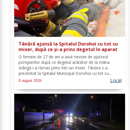
Tânără ajunsă la Spitalul Dorohoi cu tot cu
mixer, după ce și-a prins degetul în aparat
O femeie de 27 de ani a avut nevoie de ajutorul
pompierilor după ce degetul arătător de la mâna
stângă i-a rămas prins într-un mixer. Tânăra s-a
prezentat la Spitalul Municipal Dorohoi cu tot cu
aparatul electrocasnic, iar medicii au solicitat
Local
8 august 2026
intervenția salvatorilor. Pompierii din cadrul...