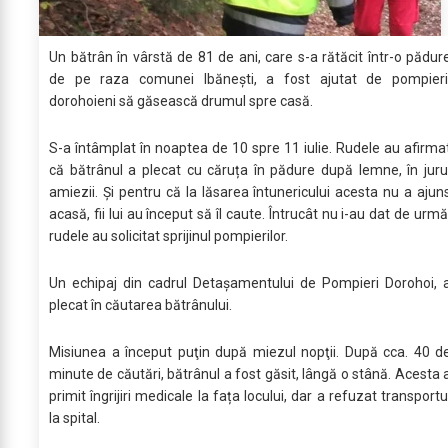
Un bătrân în vârstă de 81 de ani, care s-a rătăcit într-o pădur
de pe raza comunei Ibănești, a fost ajutat de pompieri
dorohoieni să găsească drumul spre casă.
S-a întâmplat în noaptea de 10 spre 11 iulie. Rudele au afirma
că bătrânul a plecat cu căruța în pădure după lemne, în juru
amiezii. Și pentru că la lăsarea întunericului acesta nu a ajun
acasă, fii lui au început să îl caute. Întrucât nu i-au dat de urmă
rudele au solicitat sprijinul pompierilor.
Un echipaj din cadrul Detaşamentului de Pompieri Dorohoi, 
plecat în căutarea bătrânului.
Misiunea a început puţin după miezul nopţii. După cca. 40 d
minute de căutări, bătrânul a fost găsit, lângă o stână. Acesta 
primit îngrijiri medicale la fața locului, dar a refuzat transportu
la spital.