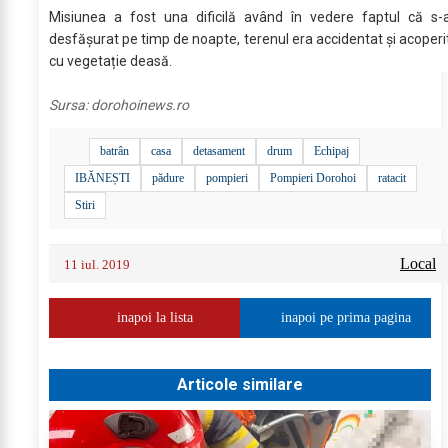
Misiunea a fost una dificilă având în vedere faptul că s-
desfășurat pe timp de noapte, terenul era accidentat și acoperi
cu vegetație deasă.
Sursa:
dorohoinews.ro
batrân
casa
detasament
drum
Echipaj
IBĂNEȘTI
pădure
pompieri
Pompieri Dorohoi
ratacit
Stiri
Local
11 iul. 2019
inapoi la lista
inapoi pe prima pagina
Articole similare