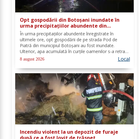
Opt gospodării din Botoșani inundate în
urma precipitațiilor abundente din
ultimele ore
În urma precipitațiilor abundente înregistrate în
ultimele ore, opt gospodării de pe strada Pod de
Piatră din municipiul Botoșani au fost inundate.
Ulterior, apa acumulată în curțile oamenilor s-a retras
pe carosabil. Pentru evacuarea apei, pompierii militari
Local
8 august 2026
din cadrul Detașamentului Botoșani au...
Incendiu violent la un depozit de furaje
după ce a fost lovit de trăsnet