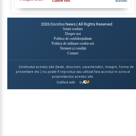
Galerie foto
localitatea Ichimeni, comuna...
2026
Dorohoi News | All Rights Reserved
Setari cookies
Despre noi
Politica de confidențialitate
Politica de utilizare cookie-uri
Termeni și condiții
Contact
Continutul acestui site (texte, descrieri, caracteristici, imagini, forma de
prezentare etc.) nu poate fi reprodus sau utilizat fara acordul in scris al
proprietarului acestui site.
Crafted with
by