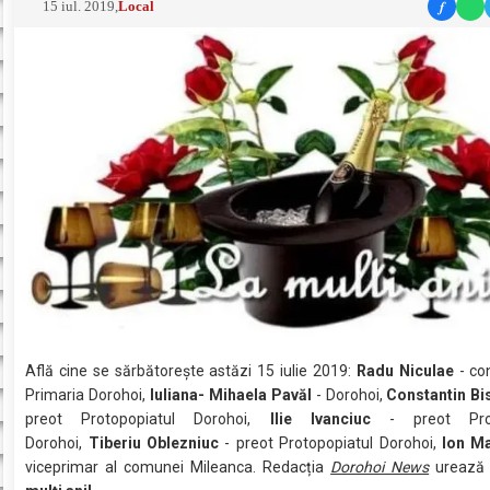
f
15 iul. 2019
,
Local
Află cine se sărbătoreşte astăzi 15 iulie 2019:
Radu
Niculae
- con
Primaria Dorohoi,
Iuliana- Mihaela Pavăl
- Dorohoi,
Constantin Bi
preot Protopopiatul Dorohoi,
Ilie Ivanciuc
- preot Proto
Dorohoi,
Tiberiu Oblezniuc
- preot Protopopiatul Dorohoi,
Ion Ma
viceprimar al comunei Mileanca. Redacția
Dorohoi News
urează 