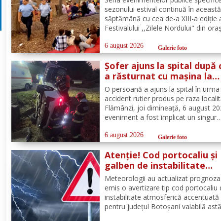
sezonului estival continuă în aceast
săptămână cu cea de-a XIII-a ediție 
Festivalului ,,Zilele Nordului" din ora
Darabani, manifestare cu participar
numeroasă la care Inspectoratul de
6 august 2026
Galerie foto
Jandarmi Județean Botoșani, în coo
Șofer ajuns la spital după 
cu partenerii instituționali,...
a răsturnat cu mașina la
Flămânzi
O persoană a ajuns la spital în urma
accident rutier produs pe raza localit
Flămânzi, joi dimineață, 6 august 20
eveniment a fost implicat un singur
autoturism. La caz au ajuns, în cel m
scurt timp, pompierii din cadrul Punc
6 august 2026
Galerie foto
de Lucru Flămânzi, cu o autospecial
Atenție! Cod portocaliu și
stingere și...
galben de instabilitate
atmosferică pentru județu
Meteorologii au actualizat prognoza
Botoșani
emis o avertizare tip cod portocaliu
instabilitate atmosferică accentuată
pentru județul Botoșani valabilă astă
între orele 12:00 – 23:00. În intervalu