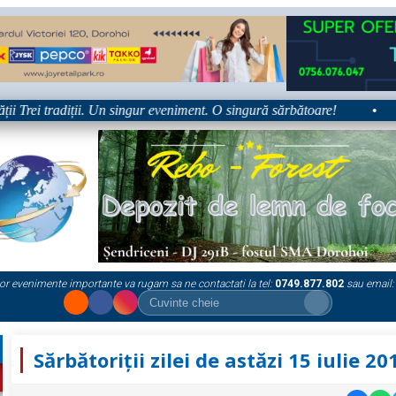
Trei tradiții. Un singur eveniment. O singură sărbătoare!
•
Pla
or evenimente importante va rugam sa ne contactati la tel:
0749.877.802
sau email:
Sărbătoriții zilei de astăzi 15 iulie 20