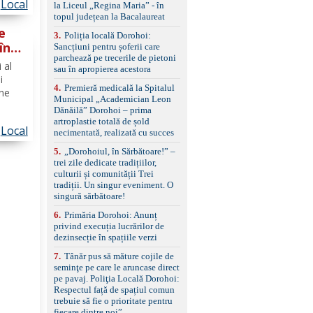
standard Euro 6 Trapă
Local
itate
la Liceul „Regina Maria” - în
panoramică, geamuri
topul județean la Bacalaureat
spate fumurii Carlig de
e
remorcare Bonus: -
3
.
Poliția locală Dorohoi:
în
Covorașe textile montate
Sancțiuni pentru șoferii care
pe mașină. -Ofer și un
parchează pe trecerile de pietoni
căuți
 al
set de covorașe din
sau în apropierea acestora
ție
i
cauciuc/pvc. -Se vinde
4
.
Premieră medicală la Spitalul
împreună cu un set de
âne
Municipal „Academician Leon
anvelope de iarnă.
Dănăilă” Dorohoi – prima
artroplastie totală de șold
Local
dii de
necimentată, realizată cu succes
arele
5
.
„Dorohoiul, în Sărbătoare!” –
trei zile dedicate tradițiilor,
culturii și comunității Trei
tradiții. Un singur eveniment. O
singură sărbătoare!
6
.
Primăria Dorohoi: Anunț
privind execuția lucrărilor de
dezinsecție în spațiile verzi
7
.
Tânăr pus să măture cojile de
seminţe pe care le aruncase direct
pe pavaj. Poliţia Locală Dorohoi:
Respectul față de spațiul comun
trebuie să fie o prioritate pentru
fiecare dintre noi”