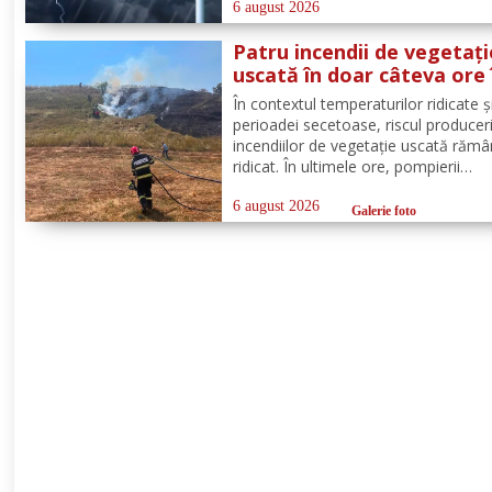
menționat vor fi perioade cu instabil
6 august 2026
atmosferică accentuată ce se va
Patru incendii de vegetați
manifesta prin...
uscată în doar câteva ore 
județul Botoșani. La Bros
În contextul temperaturilor ridicate și
a ars un hectar de vegeta
perioadei secetoase, riscul produceri
incendiilor de vegetație uscată răm
ridicat. În ultimele ore, pompierii
botoșăneni au intervenit pentru
localizarea și lichidarea a patru incen
6 august 2026
Galerie foto
vegetație uscată, produse în următo
localități: Broscăuți –...