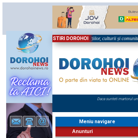
STIRI DOROHOI
în Sărbătoare!” – trei zile dedicate tradițiilor, culturii și comunității 
Daca sunteti martorul un
Meniu navigare
Anunturi