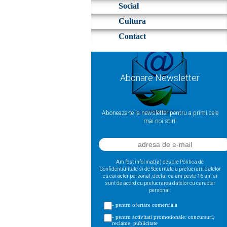
Social
Cultura
Contact
Abonare Newsletter
Aboneaza-te la newsletter pentru a primi cele
mai noi stiri!
Am fost informat(a) despre Politica de
Confidentialitate si de Securitate a prelucrarii datelor
cu caracter personal, declar ca am peste 16 ani si
sunt de acord cu prelucrarea datelor cu caracter
personal:
- pentru ofertare comerciala
- pentru activitati promotionale: concursuri,
reclame, publicitate