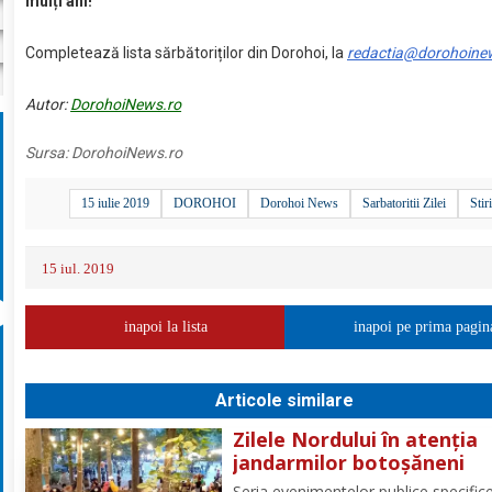
mulți ani!
Completează lista sărbătoriților din Dorohoi, la
redactia@dorohoine
Autor:
DorohoiNews.ro
Sursa:
DorohoiNews.ro
15 iulie 2019
DOROHOI
Dorohoi News
Sarbatoritii Zilei
Stir
15 iul. 2019
inapoi la lista
inapoi pe prima pagin
Articole similare
Zilele Nordului în atenția
jandarmilor botoșăneni
Seria evenimentelor publice specific