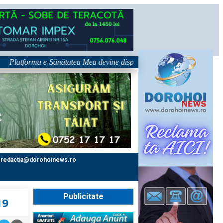
tforma e-Sănătatea Mea devine disponibilă pe 1 septembrie: pacientul de
redactia@dorohoinews.ro
Publicitate
19