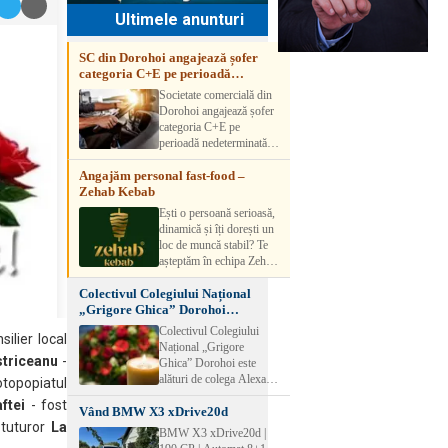
Ultimele anunturi
SC din Dorohoi angajează șofer
categoria C+E pe perioadă
nedeterminată
Societate comercială din
Dorohoi angajează șofer
categoria C+E pe
perioadă nedeterminată.
Candidatul trebuie să
Angajăm personal fast-food –
aibă experiență și atestat
Zehab Kebab
transport marfă. Pentru
detalii, vă rog să sunați la
Ești o persoană serioasă,
numărul de telefon.
dinamică și îți dorești un
loc de muncă stabil? Te
așteptăm în echipa Zehab
Kebab! Posturi
Colectivul Colegiului Național
disponibile: -
„Grigore Ghica” Dorohoi
SHAORMAR AJUTOR
transmite sincere condoleanțe
BUCATAR 2/posturi -
Colectivul Colegiului
silier local
LUCRATOR
Național „Grigore
COMERCIAL
striceanu
-
Ghica” Dorohoi este
VANZATOR /2 posturi
alături de colega Alexa
popiatul
OFERIM : Contract de
Lăcrămioara la trecerea în
ftei
- fost
muncă Program flexibil
Vând BMW X3 xDrive20d
neființă a soțului și
Salariu motivant, în
tuturor
La
transmite sincere
BMW X3 xDrive20d |
funcție de experienț
condoleanțe familiei.