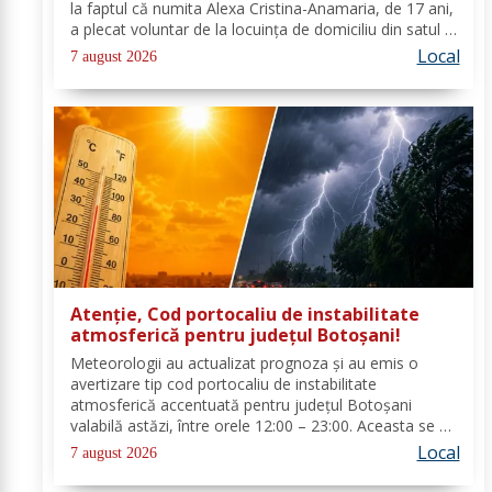
la faptul că numita Alexa Cristina-Anamaria, de 17 ani,
a plecat voluntar de la locuința de domiciliu din satul și
comuna Dimăcheni, județul Botoșani. Semnalmentele
Local
7 august 2026
numitei Alexa...
Atenție, Cod portocaliu de instabilitate
atmosferică pentru județul Botoșani!
Meteorologii au actualizat prognoza și au emis o
avertizare tip cod portocaliu de instabilitate
atmosferică accentuată pentru județul Botoșani
valabilă astăzi, între orele 12:00 – 23:00. Aceasta se va
manifesta prin intensificări ale vântului, vijelii puternice
Local
7 august 2026
(rafale de 70...90 km/h), averse...