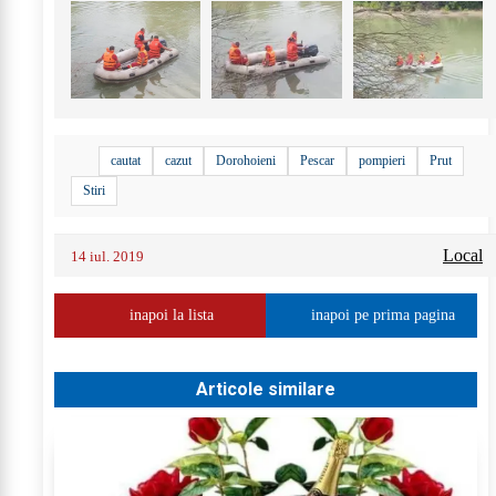
cautat
cazut
Dorohoieni
Pescar
pompieri
Prut
Stiri
Local
14 iul. 2019
inapoi la lista
inapoi pe prima pagina
Articole similare