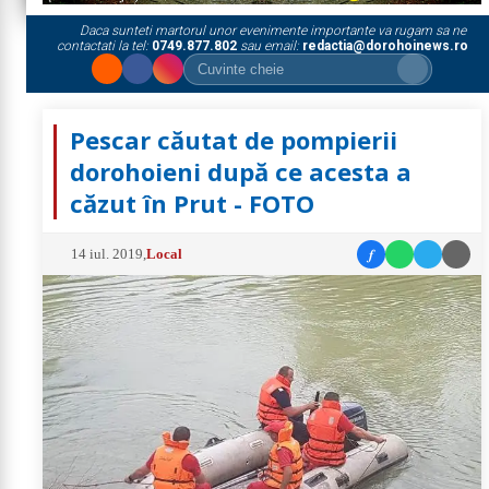
Daca sunteti martorul unor evenimente importante va rugam sa ne
contactati la tel:
0749.877.802
sau email:
redactia@dorohoinews.ro
Pescar căutat de pompierii
dorohoieni după ce acesta a
căzut în Prut - FOTO
f
14 iul. 2019
,
Local