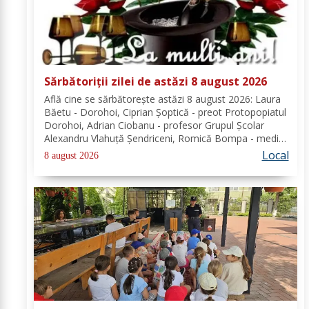
Sărbătoriții zilei de astăzi 8 august 2026
Află cine se sărbătoreşte astăzi 8 august 2026: Laura
Băetu - Dorohoi, Ciprian Șoptică - preot Protopopiatul
Dorohoi, Adrian Ciobanu - profesor Grupul Școlar
Alexandru Vlahuță Șendriceni, Romică Bompa - medic
de familie comuna Vârfu Câmpului. Redacția Dorohoi
Local
8 august 2026
News urează tuturor La mulți ani!...