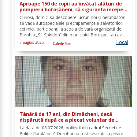
Aproape 150 de copii au învățat alături de
pompierii botoșăneni, că siguranța începe
cu un gest simplu
Curioși, dornici să descopere lucruri noi și nerăbdători
să vadă autospecialele și echipamentele salvatorilor,
cei mici, participanți la școala de vară organizată de
Parohia „Sf. Spiridon” din municipiul Botoșani, au avut
parte de o întâlnire interactivă despre prevenirea
Local
7 august 2026
Galerie foto
situațiilor de urgență și...
Tânără de 17 ani, din Dimăcheni, dată
dispărută după ce a plecat voluntar de
acasă și nu a mai revenit
La data de 08.07.2026, polițiștii din cadrul Secției de
Poliție Rurală nr. 4 Dorohoi au fost sesizați cu privire