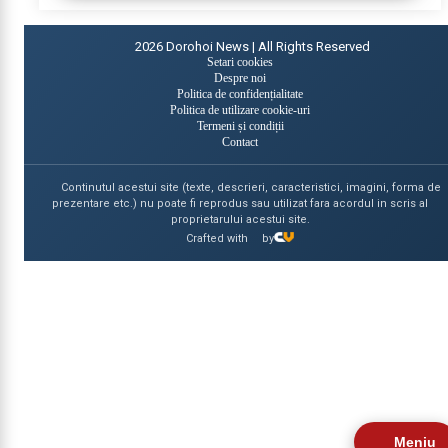
2026
Dorohoi News | All Rights Reserved
Setari cookies
Despre noi
Politica de confidențialitate
Politica de utilizare cookie-uri
Termeni și condiții
Contact
Continutul acestui site (texte, descrieri, caracteristici, imagini, forma de
prezentare etc.) nu poate fi reprodus sau utilizat fara acordul in scris al
proprietarului acestui site.
Crafted with
by
Meniu