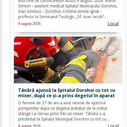
Află cine se sărbătoreşte astăzi 9 august 2026: Maria
Simion - asistent medical Spitalul Municipului Dorohoi,
Dan Ionescu - Dorohoi, Cristina Ionela Ignat -
profesor la Seminarul Teologic „Sf. Ioan Iacob”
Dorohoi, Ana-Maria Ojog - profesor- consilier
Local
9 august 2026
educativ Școala Gimnazială Nr. 1 Dumeni, Mihai...
Tânără ajunsă la Spitalul Dorohoi cu tot cu
mixer, după ce și-a prins degetul în aparat
O femeie de 27 de ani a avut nevoie de ajutorul
pompierilor după ce degetul arătător de la mâna
stângă i-a rămas prins într-un mixer. Tânăra s-a
prezentat la Spitalul Municipal Dorohoi cu tot cu
aparatul electrocasnic, iar medicii au solicitat
Local
8 august 2026