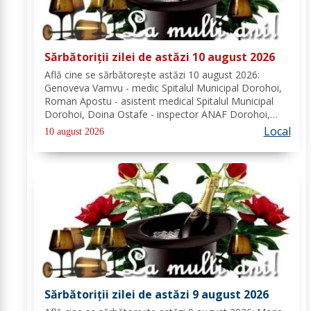
Sărbătoriții zilei de astăzi 10 august 2026
Află cine se sărbătoreşte astăzi 10 august 2026:
Genoveva Vamvu - medic Spitalul Municipal Dorohoi,
Roman Apostu - asistent medical Spitalul Municipal
Dorohoi, Doina Ostafe - inspector ANAF Dorohoi,
Marina Ludmila Pogoreanu - medic de familie
Local
10 august 2026
Dorohoi, Beatrice Tiron - profesor Seminarul
Teologic...
Sărbătoriții zilei de astăzi 9 august 2026