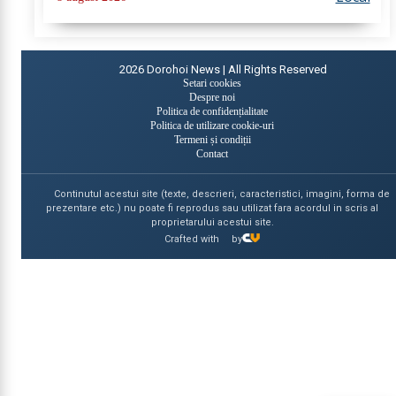
intervenția salvatorilor. Pompierii din cadrul...
2026
Dorohoi News | All Rights Reserved
Setari cookies
Despre noi
Politica de confidențialitate
Politica de utilizare cookie-uri
Termeni și condiții
Contact
Continutul acestui site (texte, descrieri, caracteristici, imagini, forma de
prezentare etc.) nu poate fi reprodus sau utilizat fara acordul in scris al
proprietarului acestui site.
Crafted with
by