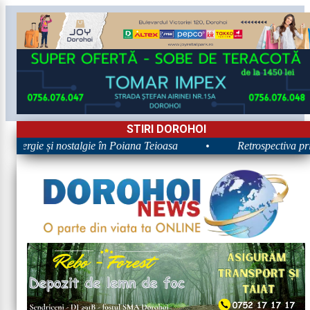
STIRI DOROHOI
 Energie și nostalgie în Poiana Teioasa
•
Retrospectiva prim