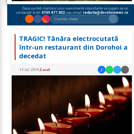
Daca sunteti martorul unor evenimente importante va rugam sa ne
contactati la tel:
0749.877.802
sau email:
redactia@dorohoinews.ro
TRAGIC! Tânăra electrocutată
într-un restaurant din Dorohoi a
decedat
f
15 iul. 2019
,
Local