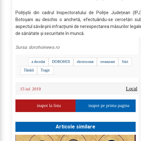
Polițiștii din cadrul Inspectoratului de Poliție Județean (IPJ
Botoșani au deschis o anchetă, efectuându-se cercetări su
aspectul săvârșirii infracțiunii de nerespectarea măsurilor legal
de sănătate și securitate în muncă.
Sursa:
dorohoinews.ro
a decedat
DOROHOI
electrocutat
restaurant
Stiri
Tânără
Tragic
Local
15 iul. 2019
inapoi la lista
inapoi pe prima pagina
Articole similare