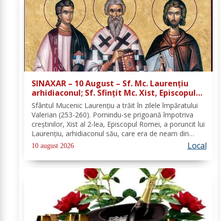
SINAXAR – 10 August – Sf. Mc. Laurenţiu
arhidiaconul; Sf. Sfinţit Mc. Xist, Episcopul
Romei
Sfântul Mucenic Laurenţiu a trăit în zilele împăratului
Valerian (253-260). Pornindu-se prigoană împotriva
creştinilor, Xist al 2-lea, Episcopul Romei, a poruncit lui
Laurenţiu, arhidiaconul său, care era de neam din
Spania, să chivernisească vistieria Bisericii şi să se
Local
10 august 2026
îngrijească de săraci....