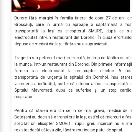
Durere fără margini în familia tinerei de doar 27 de ani, di
Broscăuți, care în urmă cu aproape o săptămână a fos
transportată la Iași cu elicopterul SMURD, după ce s-
electrocutat într-un restaurant din Dorohoi. În ciuda eforturilo
depuse de medicii din Iași, tânăra nu a supraviețuit.
Tragedia s-a petrecut marțea trecută, în timp ce tânăra se afl
la muncă, într-un restaurant din Dorohoi. Din primele informații
femeia s-a electrocutat la un cuptor electric. A fos
transportată de urgență la spitalul din Dorohoi, însă stare
victimei s-a înrăutățit, astfel că ulterior a fost transportată l
Spitalul Mavromati, după ce suferise și un stop cardio
respirator.
Pentru că starea era din ce în ce mai gravă, medicii de l
Botoșani au decis să o transfere la Iași, astfel că miercuri a fos
solicitat un elicopter SMURD. Trupul greu încercat nu a ma
rezistat decât câteva zile, tânăra murind pe patul de spital.