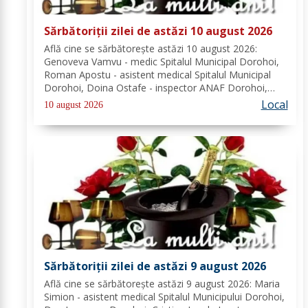
Sărbătoriții zilei de astăzi 10 august 2026
Află cine se sărbătoreşte astăzi 10 august 2026:
Genoveva Vamvu - medic Spitalul Municipal Dorohoi,
Roman Apostu - asistent medical Spitalul Municipal
Dorohoi, Doina Ostafe - inspector ANAF Dorohoi,
Marina Ludmila Pogoreanu - medic de familie
Local
10 august 2026
Dorohoi, Beatrice Tiron - profesor Seminarul
Teologic...
Sărbătoriții zilei de astăzi 9 august 2026
Află cine se sărbătoreşte astăzi 9 august 2026: Maria
Simion - asistent medical Spitalul Municipului Dorohoi,