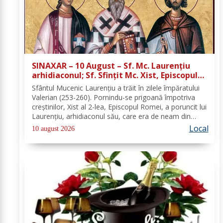
SINAXAR – 10 August – Sf. Mc. Laurenţiu
arhidiaconul; Sf. Sfinţit Mc. Xist, Episcopul
Romei
Sfântul Mucenic Laurenţiu a trăit în zilele împăratului
Valerian (253-260). Pornindu-se prigoană împotriva
creştinilor, Xist al 2-lea, Episcopul Romei, a poruncit lui
Laurenţiu, arhidiaconul său, care era de neam din
Spania, să chivernisească vistieria Bisericii şi să se
Local
10 august 2026
îngrijească de săraci....