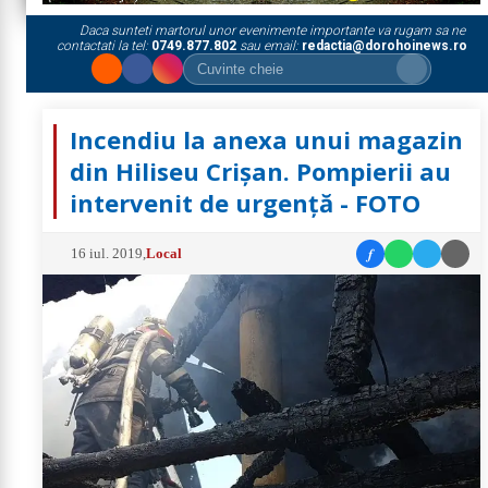
Daca sunteti martorul unor evenimente importante va rugam sa ne
contactati la tel:
0749.877.802
sau email:
redactia@dorohoinews.ro
Incendiu la anexa unui magazin
din Hiliseu Crișan. Pompierii au
intervenit de urgență - FOTO
f
16 iul. 2019
,
Local