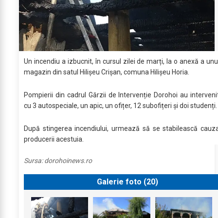
Un incendiu a izbucnit, în cursul zilei de marți, la o anexă a unu
magazin din satul Hilișeu Crișan, comuna Hilișeu Horia.
Pompierii din cadrul Gărzii de Intervenție Dorohoi au interveni
cu 3 autospeciale, un apic, un ofițer, 12 subofițeri și doi studenți.
După stingerea incendiului, urmează să se stabilească cauz
producerii acestuia.
Sursa:
dorohoinews.ro
Galerie foto (
20
)