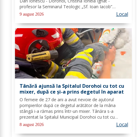
Dan Ionescu - Dorohoi, Cristina Ionela Ignat -
profesor la Seminarul Teologic „Sf. Ioan Iacob”
Dorohoi, Ana-Maria Ojog - profesor- consilier
Local
9 august 2026
educativ Școala Gimnazială Nr. 1 Dumeni, Mihai...
Tânără ajunsă la Spitalul Dorohoi cu tot cu
mixer, după ce și-a prins degetul în aparat
O femeie de 27 de ani a avut nevoie de ajutorul
pompierilor după ce degetul arătător de la mâna
stângă i-a rămas prins într-un mixer. Tânăra s-a
prezentat la Spitalul Municipal Dorohoi cu tot cu
aparatul electrocasnic, iar medicii au solicitat
Local
8 august 2026
intervenția salvatorilor. Pompierii din cadrul...