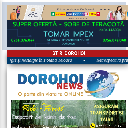
STIRI DOROHOI
Energie și nostalgie în Poiana Teioasa
•
Retrospectiva primei