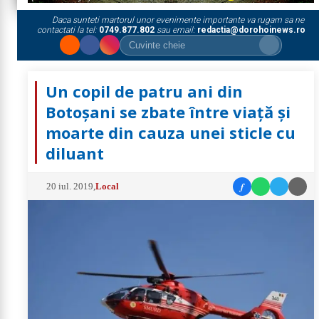
Daca sunteti martorul unor evenimente importante va rugam sa ne
contactati la tel:
0749.877.802
sau email:
redactia@dorohoinews.ro
Un copil de patru ani din
Botoșani se zbate între viaţă şi
moarte din cauza unei sticle cu
diluant
f
20 iul. 2019
,
Local