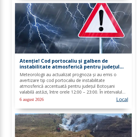
Atenție! Cod portocaliu și galben de
instabilitate atmosferică pentru județul
Botoșani
Meteorologii au actualizat prognoza și au emis o
avertizare tip cod portocaliu de instabilitate
atmosferică accentuată pentru județul Botoșani
valabilă astăzi, între orele 12:00 – 23:00. În intervalul
menționat vor fi perioade cu instabilitate atmosferică
Local
6 august 2026
accentuată ce se va manifesta prin...