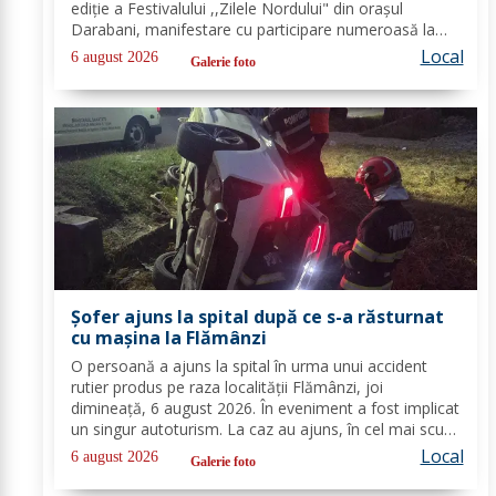
ediție a Festivalului ,,Zilele Nordului" din orașul
Darabani, manifestare cu participare numeroasă la
care Inspectoratul de Jandarmi Județean Botoșani, în
Local
6 august 2026
Galerie foto
cooperare cu partenerii instituționali,...
Șofer ajuns la spital după ce s-a răsturnat
cu mașina la Flămânzi
O persoană a ajuns la spital în urma unui accident
rutier produs pe raza localității Flămânzi, joi
dimineață, 6 august 2026. În eveniment a fost implicat
un singur autoturism. La caz au ajuns, în cel mai scurt
timp, pompierii din cadrul Punctului de Lucru Flămânzi,
Local
6 august 2026
Galerie foto
cu o autospecială de stingere și...