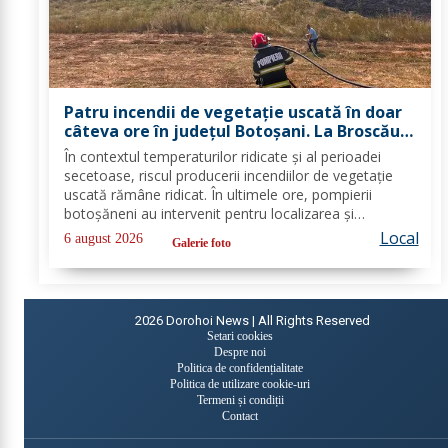
Patru incendii de vegetație uscată în doar
câteva ore în județul Botoșani. La Broscăuți
a ars un hectar de vegetație
În contextul temperaturilor ridicate și al perioadei
secetoase, riscul producerii incendiilor de vegetație
uscată rămâne ridicat. În ultimele ore, pompierii
botoșăneni au intervenit pentru localizarea și
lichidarea a patru incendii de vegetație uscată,
Local
6 august 2026
Galerie foto
produse în următoarele localități: Broscăuți –...
2026
Dorohoi News | All Rights Reserved
Setari cookies
Despre noi
Politica de confidențialitate
Politica de utilizare cookie-uri
Termeni și condiții
Contact