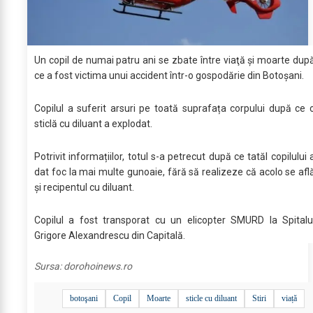
Un copil de numai patru ani se zbate între viaţă şi moarte dup
ce a fost victima unui accident într-o gospodărie din Botoșani.
Copilul a suferit arsuri pe toată suprafața corpului după ce 
sticlă cu diluant a explodat.
Potrivit informațiilor, totul s-a petrecut după ce tatăl copilului 
dat foc la mai multe gunoaie, fără să realizeze că acolo se afl
și recipentul cu diluant.
Copilul a fost transporat cu un elicopter SMURD la Spitalu
Grigore Alexandrescu din Capitală.
Sursa:
dorohoinews.ro
botoşani
Copil
Moarte
sticle cu diluant
Stiri
viață