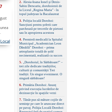
control, asistent
h),
2
.
Alesia-Ioana Ionel și Denis-
schimbare bandă și
 7
Sabin Derscariu, dorohoienii de
menținere bandă Faruri
la Liceul „Regina Maria” - în
bi-xenon adaptive cu
topul județean la Bacalaureat
funcție Cornering,
ugust
3
.
Poliția locală Dorohoi:
asistent fază lungă
Sancțiuni pentru șoferii care
automată , lumini de zi
Hunea
parchează pe trecerile de pietoni
LED, proiectoare ceață
sau în apropierea acestora
LED, spălătoare faruri
 -
Senzori parcare
4
.
Premieră medicală la Spitalul
Local
față/spate, cameră
l
Municipal „Academician Leon
marșarier Keyless entry
ofesor
Dănăilă” Dorohoi – prima
& start, geamuri electrice
artroplastie totală de șold
față/spate, oglinzi
necimentată, realizată cu succes
electrice, încălzite și
rabatabile Sistem hands-
5
.
„Dorohoiul, în Sărbătoare!” –
free, Bluetooth, USB
trei zile dedicate tradițiilor,
Sistem start/stop, frână
culturii și comunității Trei
de parcare electrică,
tradiții. Un singur eveniment. O
anvelope vară runflat
singură sărbătoare!
Control presiune pneuri,
6
.
Primăria Dorohoi: Anunț
filtru de particule,
privind execuția lucrărilor de
standard Euro 6 Trapă
dezinsecție în spațiile verzi
panoramică, geamuri
spate fumurii Carlig de
7
.
Tânăr pus să măture cojile de
remorcare Bonus: -
seminţe pe care le aruncase direct
Covorașe textile montate
pe pavaj. Poliţia Locală Dorohoi:
pe mașină. -Ofer și un
Respectul față de spațiul comun