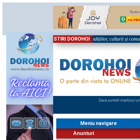
STIRI DOROHOI
l, în Sărbătoare!” – trei zile dedicate tradițiilor, culturii și comunităț
Daca sunteti martorul un
Meniu navigare
Anunturi