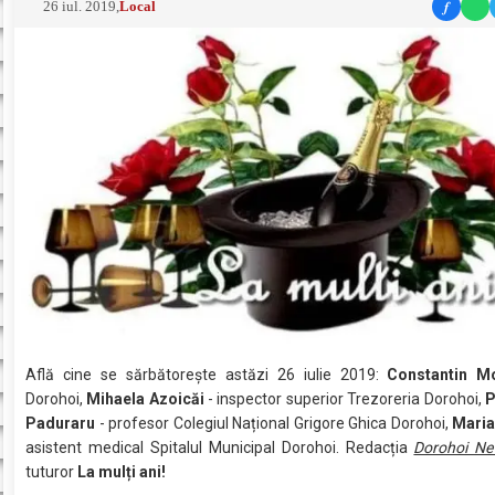
f
26 iul. 2019
,
Local
Află cine se sărbătoreşte astăzi 26 iulie 2019:
Constantin M
Dorohoi,
Mihaela Azoicăi
- inspector superior Trezoreria Dorohoi,
P
Paduraru
- profesor Colegiul Național Grigore Ghica Dorohoi,
Maria
asistent medical Spitalul Municipal Dorohoi. Redacția
Dorohoi N
tuturor
La mulți ani!