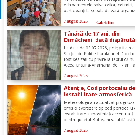
echipamentele salvatorilor, cei mici,
participanți la școala de vară organi
de Parohia „Sf. Spiridon” din municip
Botoșani, au avut parte de o întâlnir
7 august 2026
Galerie foto
interactivă despre prevenirea situații
Tânără de 17 ani, din
urgență și...
Dimăcheni, dată dispărut
după ce a plecat voluntar
La data de 08.07.2026, polițiștii din 
acasă și nu a mai revenit
Secției de Poliție Rurală nr. 4 Doroh
fost sesizați cu privire la faptul că n
Alexa Cristina-Anamaria, de 17 ani, 
plecat voluntar de la locuința de dom
din satul și comuna Dimăcheni, jude
7 august 2026
Botoșani. Semnalmentele numitei Ale
Atenție, Cod portocaliu d
instabilitate atmosferică
pentru județul Botoșani!
Meteorologii au actualizat prognoza
emis o avertizare tip cod portocaliu
instabilitate atmosferică accentuată
pentru județul Botoșani valabilă astă
între orele 12:00 – 23:00. Aceasta se
manifesta prin intensificări ale vântul
7 august 2026