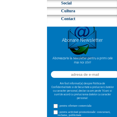
Social
Cultura
Contact
Abonare Newsletter
Aboneaza-te la newsletter pentru a primi cele
mai noi stiri!
Am fost informat(a) despre Politica de
Confidentialitate si de Securitate a prelucrarii datelor
cu caracter personal, declar ca am peste 16 ani si
sunt de acord cu prelucrarea datelor cu caracter
personal:
- pentru ofertare comerciala
- pentru activitati promotionale: concursuri,
reclame, publicitate