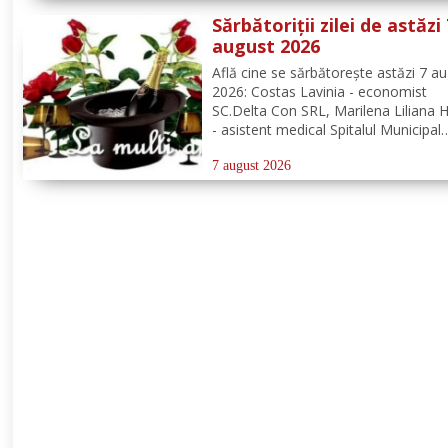
vijelii puternice (rafale de 70...90 km/
Sărbătoriții zilei de astăzi
averse...
august 2026
Află cine se sărbătoreşte astăzi 7 a
2026: Costas Lavinia - economist
SC.Delta Con SRL, Marilena Liliana 
- asistent medical Spitalul Municipal
Dorohoi, preot Ștefan Bogdan Mihai
misionar protopopesc Protopopiatu
7 august 2026
Dorohoi, Marcela Simona Vieru - pr
Grup Școlar Alexandru Vlahuță...