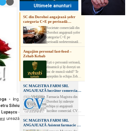
Ultimele anunturi
SC din Dorohoi angajează șofer
categoria C+E pe perioadă
nedeterminată
Societate comercială din
Dorohoi angajează șofer
categoria C+E pe
perioadă nedeterminată.
Candidatul trebuie să
Angajăm personal fast-food –
aibă experiență și atestat
Zehab Kebab
transport marfă. Pentru
detalii, vă rog să sunați la
Ești o persoană serioasă,
numărul de telefon.
dinamică și îți dorești un
loc de muncă stabil? Te
așteptăm în echipa Zehab
Kebab! Posturi
SC MAGISTRA FARM SRL
disponibile: -
ANGAJEAZĂ lucrător comercial –
SHAORMAR AJUTOR
DOROHOI
BUCATAR 2/posturi -
Farmacia Magistra din
oga - i
ng.
LUCRATOR
Dorohoi își mărește
COMERCIAL
etru Silviu
echipa și angajează
VANZATOR /2 posturi
lucrător comercial. CV-
 Lupașcu
-
OFERIM : Contract de
urile se pot depune: * la
ews
urează
muncă Program flexibil
SC MAGISTRA FARM SRL
sediul Farmaciei
Salariu motivant, în
ANGAJEAZĂ Asistent farmacie –
Magistra – Bulevardul
funcție de experienț
DOROHOI
Victoriei nr. 23, Dorohoi