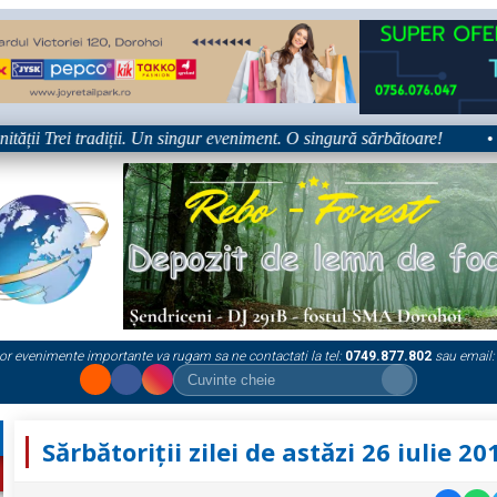
ii Trei tradiții. Un singur eveniment. O singură sărbătoare!
•
or evenimente importante va rugam sa ne contactati la tel:
0749.877.802
sau email:
Sărbătoriții zilei de astăzi 26 iulie 20