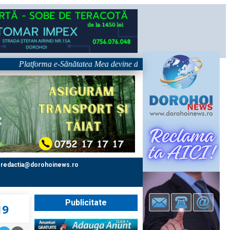
Platforma e-Sănătatea Mea devine disponibilă pe 1 septembrie: pacientul 
redactia@dorohoinews.ro
Publicitate
19