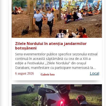
Zilele Nordului în atenția jandarmilor
botoșăneni
Seria evenimentelor publice specifice sezonului estival
continuă în această săptămână cu cea de-a XIII-a
ediție a Festivalului ,,Zilele Nordului" din orașul
Darabani, manifestare cu participare numeroasă la
care Inspectoratul de Jandarmi Județean Botoșani, în
Local
6 august 2026
Galerie foto
cooperare cu partenerii instituționali,...