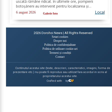
uscată rămâne ridicat. În ultimele ore, pompierii
botoșăneni au intervenit pentru localizarea și
lichidarea a patru incendii de vegetație uscată,
Local
6 august 2026
Galerie foto
produse în următoarele localități: Broscăuți –...
2026
Dorohoi News | All Rights Reserved
Setari cookies
Despre noi
Politica de confidențialitate
Politica de utilizare cookie-uri
Termeni și condiții
Contact
Continutul acestui site (texte, descrieri, caracteristici, imagini, forma de
prezentare etc.) nu poate fi reprodus sau utilizat fara acordul in scris al
proprietarului acestui site.
Crafted with
by