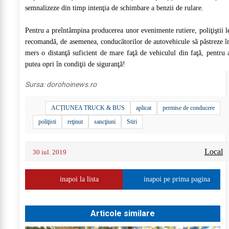
semnalizeze din timp intenţia de schimbare a benzii de rulare.
Pentru a preîntâmpina producerea unor evenimente rutiere, poliţiştii l
recomandă, de asemenea, conducătorilor de autovehicule să păstreze î
mers o distanţă suficient de mare faţă de vehiculul din faţă, pentru 
putea opri în condiţii de siguranţă!
Sursa:
dorohoinews.ro
ACȚIUNEA TRUCK & BUS
aplicat
permise de conducere
poliţisti
reţinut
sancţiuni
Stiri
Local
30 iul. 2019
inapoi la lista
inapoi pe prima pagina
Articole similare