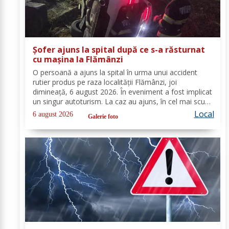
Șofer ajuns la spital după ce s-a răsturnat
cu mașina la Flămânzi
O persoană a ajuns la spital în urma unui accident
rutier produs pe raza localității Flămânzi, joi
dimineață, 6 august 2026. În eveniment a fost implicat
un singur autoturism. La caz au ajuns, în cel mai scurt
timp, pompierii din cadrul Punctului de Lucru Flămânzi,
Local
6 august 2026
Galerie foto
cu o autospecială de stingere și...