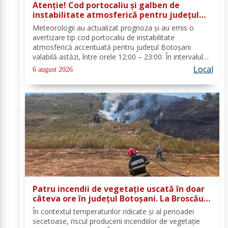
Atenție! Cod portocaliu și galben de
instabilitate atmosferică pentru județul
Botoșani
Meteorologii au actualizat prognoza și au emis o
avertizare tip cod portocaliu de instabilitate
atmosferică accentuată pentru județul Botoșani
valabilă astăzi, între orele 12:00 – 23:00. În intervalul
menționat vor fi perioade cu instabilitate atmosferică
Local
6 august 2026
accentuată ce se va manifesta prin...
Patru incendii de vegetație uscată în doar
câteva ore în județul Botoșani. La Broscăuți
a ars un hectar de vegetație
În contextul temperaturilor ridicate și al perioadei
secetoase, riscul producerii incendiilor de vegetație