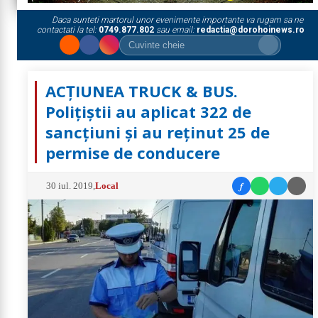
Daca sunteti martorul unor evenimente importante va rugam sa ne
contactati la tel:
0749.877.802
sau email:
redactia@dorohoinews.ro
ACȚIUNEA TRUCK & BUS.
Polițiștii au aplicat 322 de
sancţiuni și au reținut 25 de
permise de conducere
f
30 iul. 2019
,
Local