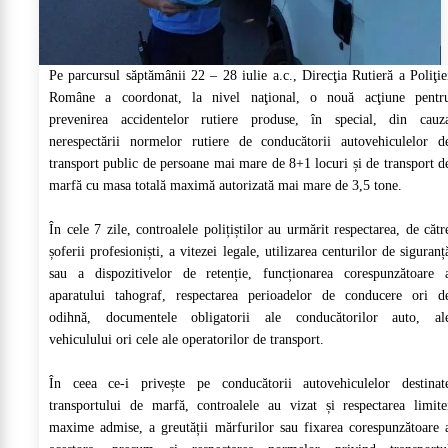
Pe parcursul săptămânii 22 – 28 iulie a.c., Direcţia Rutieră a Poliţie
Române a coordonat, la nivel naţional, o nouă acţiune pentr
prevenirea accidentelor rutiere produse, în special, din cauz
nerespectării normelor rutiere de conducătorii autovehiculelor d
transport public de persoane mai mare de 8+1 locuri și de transport d
marfă cu masa totală maximă autorizată mai mare de 3,5 tone.
În cele 7 zile, controalele polițiștilor au urmărit respectarea, de cătr
șoferii profesioniști, a vitezei legale, utilizarea centurilor de siguranț
sau a dispozitivelor de retenție, funcționarea corespunzătoare 
aparatului tahograf, respectarea perioadelor de conducere ori d
odihnă, documentele obligatorii ale conducătorilor auto, al
vehiculului ori cele ale operatorilor de transport.
În ceea ce-i privește pe conducătorii autovehiculelor destinat
transportului de marfă, controalele au vizat și respectarea limite
maxime admise, a greutății mărfurilor sau fixarea corespunzătoare 