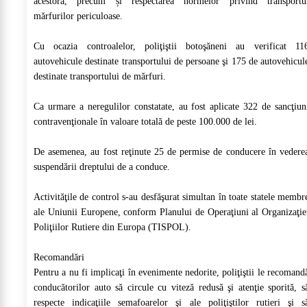
acestora, precum și respectarea normelor privind transportu
mărfurilor periculoase.
Cu ocazia controalelor, poliţiştii botoşăneni au verificat 11
autovehicule destinate transportului de persoane şi 175 de autovehicul
destinate transportului de mărfuri.
Ca urmare a neregulilor constatate, au fost aplicate 322 de sancţiun
contravenţionale în valoare totală de peste 100.000 de lei.
De asemenea, au fost reţinute 25 de permise de conducere în vedere
suspendării dreptului de a conduce.
Activităţile de control s-au desfăşurat simultan în toate statele membr
ale Uniunii Europene, conform Planului de Operaţiuni al Organizaţie
Poliţiilor Rutiere din Europa (TISPOL).
Recomandări
Pentru a nu fi implicaţi în evenimente nedorite, poliţiştii le recomand
conducătorilor auto să circule cu viteză redusă şi atenţie sporită, s
respecte indicaţiile semafoarelor şi ale poliţiştilor rutieri şi s