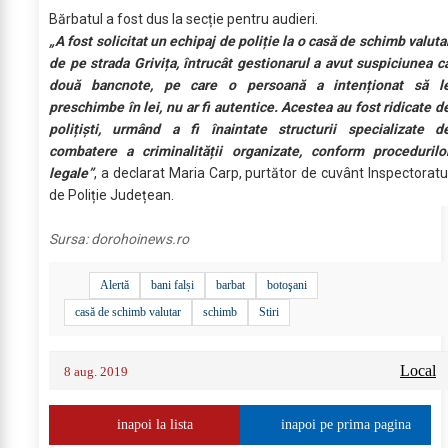
Bărbatul a fost dus la secție pentru audieri.
„A fost solicitat un echipaj de poliție la o casă de schimb valuta
de pe strada Grivița, întrucât gestionarul a avut suspiciunea c
două bancnote, pe care o persoană a intenționat să l
preschimbe în lei, nu ar fi autentice. Acestea au fost ridicate d
polițiști, urmând a fi înaintate structurii specializate d
combatere a criminalității organizate, conform procedurilo
legale”
, a declarat Maria Carp, purtător de cuvânt Inspectoratu
de Poliție Județean.
Sursa:
dorohoinews.ro
Alertă
bani falși
barbat
botoşani
casă de schimb valutar
schimb
Stiri
Local
8 aug. 2019
inapoi la lista
inapoi pe prima pagina