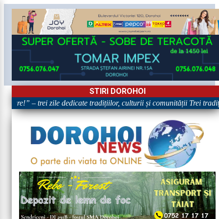
STIRI DOROHOI
are!” – trei zile dedicate tradițiilor, culturii și comunității Trei tradi