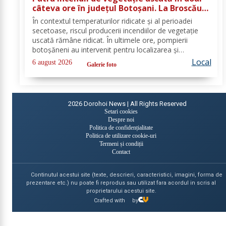
câteva ore în județul Botoșani. La Broscăuți
a ars un hectar de vegetație
În contextul temperaturilor ridicate și al perioadei
secetoase, riscul producerii incendiilor de vegetație
uscată rămâne ridicat. În ultimele ore, pompierii
botoșăneni au intervenit pentru localizarea și
lichidarea a patru incendii de vegetație uscată,
Local
6 august 2026
Galerie foto
produse în următoarele localități: Broscăuți –...
2026
Dorohoi News | All Rights Reserved
Setari cookies
Despre noi
Politica de confidențialitate
Politica de utilizare cookie-uri
Termeni și condiții
Contact
Continutul acestui site (texte, descrieri, caracteristici, imagini, forma de
prezentare etc.) nu poate fi reprodus sau utilizat fara acordul in scris al
proprietarului acestui site.
Crafted with
by