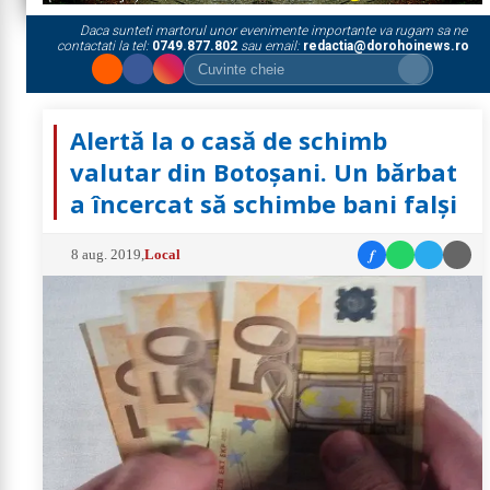
Daca sunteti martorul unor evenimente importante va rugam sa ne
contactati la tel:
0749.877.802
sau email:
redactia@dorohoinews.ro
Alertă la o casă de schimb
valutar din Botoșani. Un bărbat
a încercat să schimbe bani falși
f
8 aug. 2019
,
Local