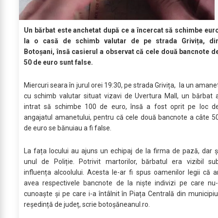
Un bărbat este anchetat după ce a încercat să schimbe eur
la o casă de schimb valutar de pe strada Grivița, di
Botoșani, însă casierul a observat că cele două bancnote d
50 de euro sunt false.
Miercuri seara în jurul orei 19:30, pe strada Grivița, la un amane
cu schimb valutar situat vizavi de Uvertura Mall, un bărbat 
intrat să schimbe 100 de euro, însă a fost oprit pe loc d
angajatul amanetului, pentru că cele două bancnote a câte 5
de euro se bănuiau a fi false.
La fața locului au ajuns un echipaj de la firma de pază, dar ș
unul de Poliție. Potrivit martorilor, bărbatul era vizibil su
influența alcoolului. Acesta le-ar fi spus oamenilor legii că a
avea respectivele bancnote de la niște indivizi pe care nu-
cunoaște și pe care i-a întâlnit în Piața Centrală din municipiu
reședință de județ, scrie botoșăneanul.ro.