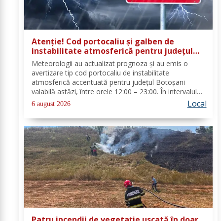
Atenție! Cod portocaliu și galben de
instabilitate atmosferică pentru județul
Botoșani
Meteorologii au actualizat prognoza și au emis o
avertizare tip cod portocaliu de instabilitate
atmosferică accentuată pentru județul Botoșani
valabilă astăzi, între orele 12:00 – 23:00. În intervalul
menționat vor fi perioade cu instabilitate atmosferică
Local
6 august 2026
accentuată ce se va manifesta prin...
Patru incendii de vegetație uscată în doar