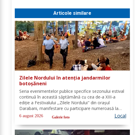
Articole similare
Zilele Nordului în atenția jandarmilor
botoșăneni
Seria evenimentelor publice specifice sezonului estival
continuă în această săptămână cu cea de-a XIII-a
ediție a Festivalului ,,Zilele Nordului" din orașul
Darabani, manifestare cu participare numeroasă la
care Inspectoratul de Jandarmi Județean Botoșani, în
Local
6 august 2026
Galerie foto
cooperare cu partenerii instituționali,...