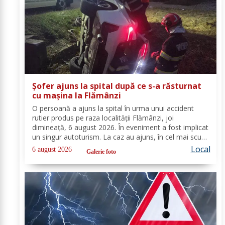
Șofer ajuns la spital după ce s-a răsturnat
cu mașina la Flămânzi
O persoană a ajuns la spital în urma unui accident
rutier produs pe raza localității Flămânzi, joi
dimineață, 6 august 2026. În eveniment a fost implicat
un singur autoturism. La caz au ajuns, în cel mai scurt
timp, pompierii din cadrul Punctului de Lucru Flămânzi,
Local
6 august 2026
Galerie foto
cu o autospecială de stingere și...