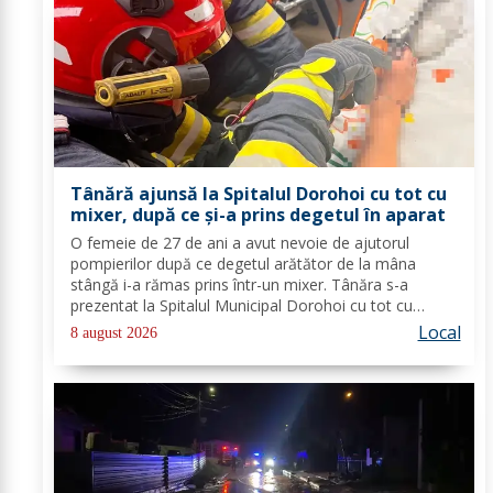
Tânără ajunsă la Spitalul Dorohoi cu tot cu
mixer, după ce și-a prins degetul în aparat
O femeie de 27 de ani a avut nevoie de ajutorul
pompierilor după ce degetul arătător de la mâna
stângă i-a rămas prins într-un mixer. Tânăra s-a
prezentat la Spitalul Municipal Dorohoi cu tot cu
aparatul electrocasnic, iar medicii au solicitat
Local
8 august 2026
intervenția salvatorilor. Pompierii din cadrul...