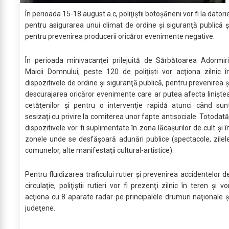
În perioada 15-18 august a.c, poliţiştii botoşăneni vor fi la datori
pentru asigurarea unui climat de ordine şi siguranţă publică ş
pentru prevenirea producerii oricăror evenimente negative.
În perioada minivacanţei prilejuită de Sărbătoarea Adormiri
Maicii Domnului, peste 120 de poliţişti vor acţiona zilnic î
dispozitivele de ordine şi siguranţă publică, pentru prevenirea ş
descurajarea oricăror evenimente care ar putea afecta linişte
cetăţenilor şi pentru o intervenţie rapidă atunci când sun
sesizaţi cu privire la comiterea unor fapte antisociale. Totodată
dispozitivele vor fi suplimentate în zona lăcaşurilor de cult şi î
zonele unde se desfăşoară adunări publice (spectacole, zilel
comunelor, alte manifestaţii cultural-artistice).
Pentru fluidizarea traficului rutier şi prevenirea accidentelor d
circulaţie, poliţiştii rutieri vor fi prezenţi zilnic în teren şi vo
acţiona cu 8 aparate radar pe principalele drumuri naţionale ş
judeţene.