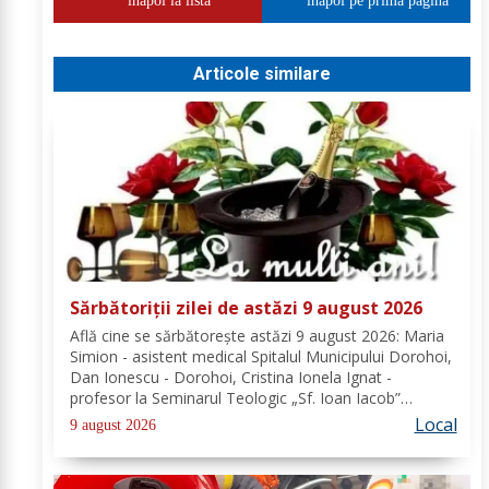
inapoi la lista
inapoi pe prima pagina
Articole similare
Sărbătoriții zilei de astăzi 9 august 2026
Află cine se sărbătoreşte astăzi 9 august 2026: Maria
Simion - asistent medical Spitalul Municipului Dorohoi,
Dan Ionescu - Dorohoi, Cristina Ionela Ignat -
profesor la Seminarul Teologic „Sf. Ioan Iacob”
Dorohoi, Ana-Maria Ojog - profesor- consilier
Local
9 august 2026
educativ Școala Gimnazială Nr. 1 Dumeni, Mihai...