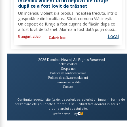
Incendiu violent la un depozit de furaje
după ce a fost lovit de trăsnet
Un incendiu violent s-a produs, noaptea trecută, într-o
gospodărie din localitatea Sârbi, comuna Vlăsinești.
Un depozit de furaje a fost cuprins de flăcări după ce
a fost lovit de trăsnet. Alarma a fost dată puțin după
ora 22:00. La caz s-au deplasat, în cel mai scurt timp,
Local
8 august 2026
Galerie foto
pompierii din cadrul...
2026
Dorohoi News | All Rights Reserved
Setari cookies
Despre noi
Politica de confidențialitate
Politica de utilizare cookie-uri
Termeni și condiții
Contact
Continutul acestui site (texte, descrieri, caracteristici, imagini, forma de
prezentare etc.) nu poate fi reprodus sau utilizat fara acordul in scris al
proprietarului acestui site.
Crafted with
by