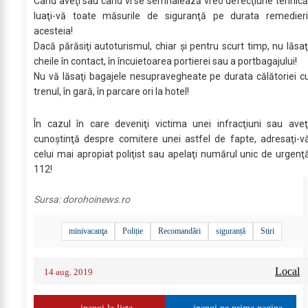
Când aveţi sau când vi se semnalează vreo defecţiune tehnică
luaţi-vă toate măsurile de siguranţă pe durata remedieri
acesteia!
Dacă părăsiţi autoturismul, chiar şi pentru scurt timp, nu lăsaţ
cheile în contact, în încuietoarea portierei sau a portbagajului!
Nu vă lăsaţi bagajele nesupravegheate pe durata călătoriei c
trenul, în gară, în parcare ori la hotel!
În cazul în care deveniţi victima unei infracţiuni sau aveţ
cunoştinţă despre comitere unei astfel de fapte, adresaţi-v
celui mai apropiat poliţist sau apelaţi numărul unic de urgenţ
112!
Sursa:
dorohoinews.ro
minivacanţa
Poliție
Recomandări
siguranță
Stiri
Local
14 aug. 2019