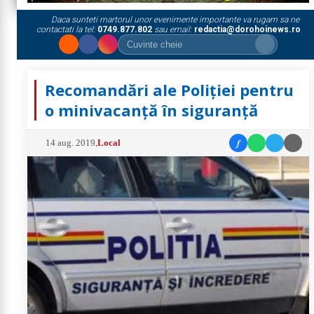
Daca sunteti martorul unor evenimente importante va rugam sa ne
contactati la tel:
0749.877.802
sau email:
redactia@dorohoinews.ro
Recomandări ale Poliţiei pentru
o minivacanţă în siguranţă
f
14 aug. 2019
,
Local