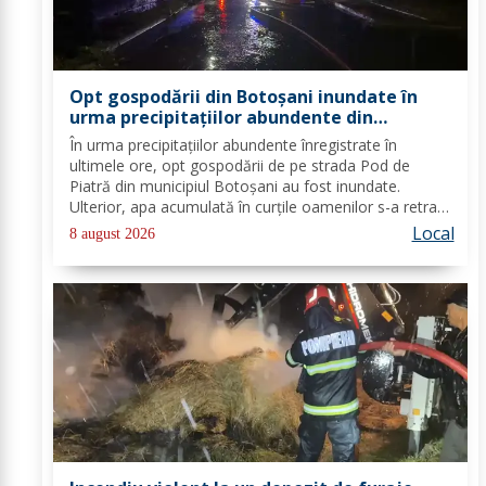
Opt gospodării din Botoșani inundate în
urma precipitațiilor abundente din
ultimele ore
În urma precipitațiilor abundente înregistrate în
ultimele ore, opt gospodării de pe strada Pod de
Piatră din municipiul Botoșani au fost inundate.
Ulterior, apa acumulată în curțile oamenilor s-a retras
pe carosabil. Pentru evacuarea apei, pompierii militari
Local
8 august 2026
din cadrul Detașamentului Botoșani au...