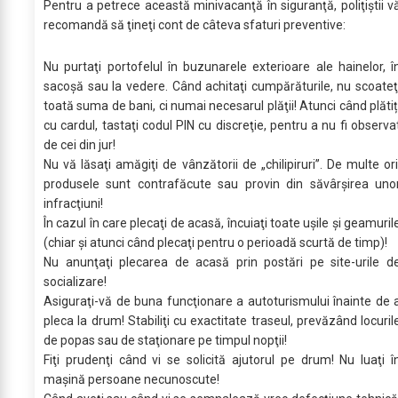
Pentru a petrece această minivacanţă în siguranţă, poliţiştii v
recomandă să ţineţi cont de câteva sfaturi preventive:
Nu purtaţi portofelul în buzunarele exterioare ale hainelor, î
sacoşă sau la vedere. Când achitaţi cumpărăturile, nu scoateţ
toată suma de bani, ci numai necesarul plăţii! Atunci când plătiț
cu cardul, tastaţi codul PIN cu discreţie, pentru a nu fi observa
de cei din jur!
Nu vă lăsaţi amăgiţi de vânzătorii de „chilipiruri’’. De multe ori
produsele sunt contrafăcute sau provin din săvârşirea uno
infracţiuni!
În cazul în care plecaţi de acasă, încuiaţi toate uşile şi geamuril
(chiar şi atunci când plecaţi pentru o perioadă scurtă de timp)!
Nu anunţaţi plecarea de acasă prin postări pe site-urile d
socializare!
Asiguraţi-vă de buna funcţionare a autoturismului înainte de 
pleca la drum! Stabiliţi cu exactitate traseul, prevăzând locuril
de popas sau de staţionare pe timpul nopţii!
Fiţi prudenţi când vi se solicită ajutorul pe drum! Nu luaţi î
maşină persoane necunoscute!