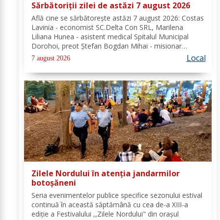
Sărbătoriții zilei de astăzi 7 august 2026
Află cine se sărbătoreşte astăzi 7 august 2026: Costas
Lavinia - economist SC.Delta Con SRL, Marilena
Liliana Hunea - asistent medical Spitalul Municipal
Dorohoi, preot Ștefan Bogdan Mihai - misionar
protopopesc Protopopiatul Dorohoi, Marcela Simona
Local
7 august 2026
Vieru - profesor Grup Școlar Alexandru Vlahuță...
Zilele Nordului în atenția jandarmilor
botoșăneni
Seria evenimentelor publice specifice sezonului estival
continuă în această săptămână cu cea de-a XIII-a
ediție a Festivalului ,,Zilele Nordului" din orașul