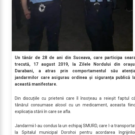
Un tânăr de 28 de ani din Suceava, care participa sear
trecută, 17 august 2019, la Zilele Nordului din orașu
Darabani, a atras prin comportamentul său atenți
jandarmilor care asigurau ordinea și siguranța publică l
această manifestare.
Din discuțiile cu prietenii care îl însoțeau a reieșit faptul c
tânărul consumase alcool cu un medicament, aceasta fiin
explicația stării în care se afla.
Jandarmii l-au condus la un echipaj SMURD, care l-a transporta
la Spitalul municipal Dorohoi pentru acordarea îngrijirilo