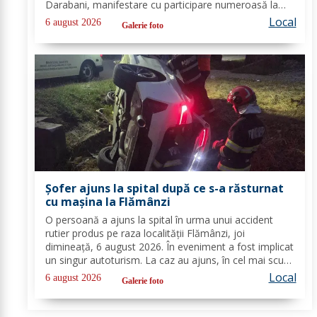
Darabani, manifestare cu participare numeroasă la
care Inspectoratul de Jandarmi Județean Botoșani, în
Local
6 august 2026
Galerie foto
cooperare cu partenerii instituționali,...
Șofer ajuns la spital după ce s-a răsturnat
cu mașina la Flămânzi
O persoană a ajuns la spital în urma unui accident
rutier produs pe raza localității Flămânzi, joi
dimineață, 6 august 2026. În eveniment a fost implicat
un singur autoturism. La caz au ajuns, în cel mai scurt
timp, pompierii din cadrul Punctului de Lucru Flămânzi,
Local
6 august 2026
Galerie foto
cu o autospecială de stingere și...