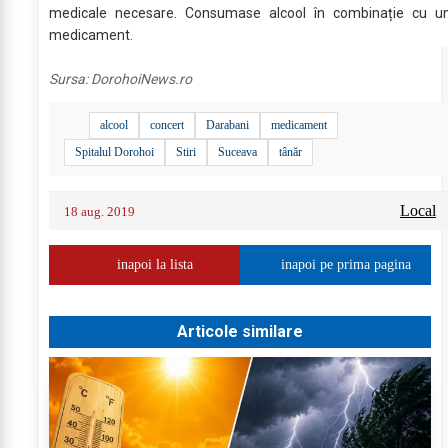
medicale necesare. Consumase alcool în combinație cu u
medicament.
Sursa:
DorohoiNews.ro
alcool
concert
Darabani
medicament
Spitalul Dorohoi
Stiri
Suceava
tânăr
Local
18 aug. 2019
inapoi la lista
inapoi pe prima pagina
Articole similare