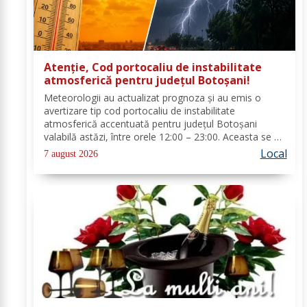
Atenție, Cod portocaliu de instabilitate
atmosferică pentru județul Botoșani!
Meteorologii au actualizat prognoza și au emis o
avertizare tip cod portocaliu de instabilitate
atmosferică accentuată pentru județul Botoșani
valabilă astăzi, între orele 12:00 – 23:00. Aceasta se va
manifesta prin intensificări ale vântului, vijelii puternice
Local
7 august 2026
(rafale de 70...90 km/h), averse...