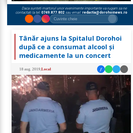
Daca sunteti martorul unor evenimente importante va rugam sa ne
contactati la tel:
0749.877.802
sau email:
redactia@dorohoinews.ro
Tânăr ajuns la Spitalul Dorohoi
după ce a consumat alcool și
medicamente la un concert
f
18 aug. 2019
,
Local