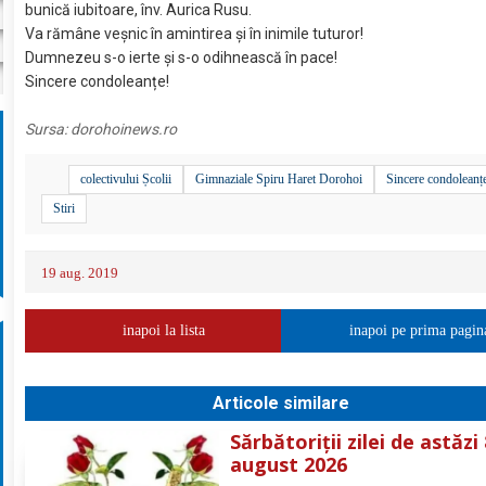
bunică iubitoare, înv. Aurica Rusu.
Va rămâne veșnic în amintirea și în inimile tuturor!
Dumnezeu s-o ierte și s-o odihnească în pace!
Sincere condoleanțe!
Sursa:
dorohoinews.ro
colectivului Școlii
Gimnaziale Spiru Haret Dorohoi
Sincere condoleanț
Stiri
19 aug. 2019
inapoi la lista
inapoi pe prima pagin
Articole similare
Sărbătoriții zilei de astăzi
august 2026