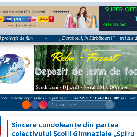
ecție de film
•
„Dorohoiul, în Sărbătoare!” – trei zile dedica
or evenimente importante va rugam sa ne contactati la tel:
0749.877.802
sau email:
Sincere condoleanțe din partea
colectivului Școlii Gimnaziale „Spiru