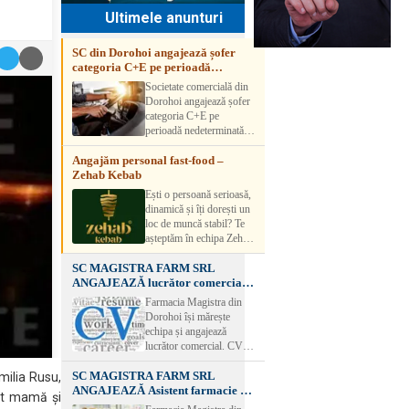
Ultimele anunturi
SC din Dorohoi angajează șofer
categoria C+E pe perioadă
nedeterminată
Societate comercială din
Dorohoi angajează șofer
categoria C+E pe
perioadă nedeterminată.
Candidatul trebuie să
Angajăm personal fast-food –
aibă experiență și atestat
Zehab Kebab
transport marfă. Pentru
detalii, vă rog să sunați la
Ești o persoană serioasă,
numărul de telefon.
dinamică și îți dorești un
loc de muncă stabil? Te
așteptăm în echipa Zehab
Kebab! Posturi
SC MAGISTRA FARM SRL
disponibile: -
ANGAJEAZĂ lucrător comercial –
SHAORMAR AJUTOR
DOROHOI
BUCATAR 2/posturi -
Farmacia Magistra din
LUCRATOR
Dorohoi își mărește
COMERCIAL
echipa și angajează
VANZATOR /2 posturi
lucrător comercial. CV-
OFERIM : Contract de
urile se pot depune: * la
muncă Program flexibil
SC MAGISTRA FARM SRL
sediul Farmaciei
milia Rusu,
Salariu motivant, în
ANGAJEAZĂ Asistent farmacie –
Magistra – Bulevardul
st mamă și
funcție de experienț
DOROHOI
Victoriei nr. 23, Dorohoi