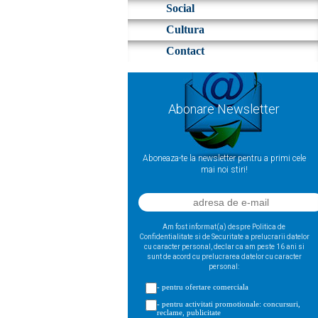
Social
Cultura
Contact
Abonare Newsletter
Aboneaza-te la newsletter pentru a primi cele
mai noi stiri!
Am fost informat(a) despre Politica de
Confidentialitate si de Securitate a prelucrarii datelor
cu caracter personal, declar ca am peste 16 ani si
sunt de acord cu prelucrarea datelor cu caracter
personal:
- pentru ofertare comerciala
- pentru activitati promotionale: concursuri,
reclame, publicitate