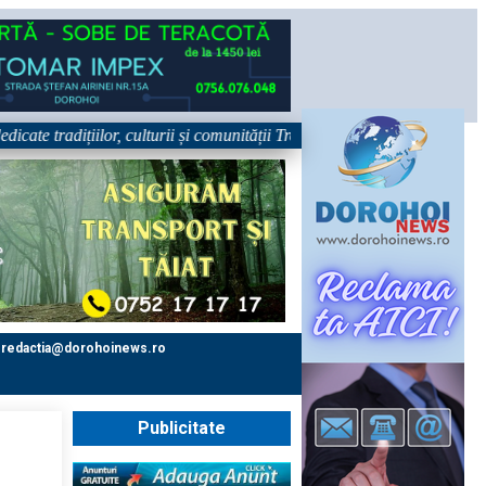
te tradițiilor, culturii și comunității Trei tradiții. Un singur eveniment
redactia@dorohoinews.ro
Publicitate