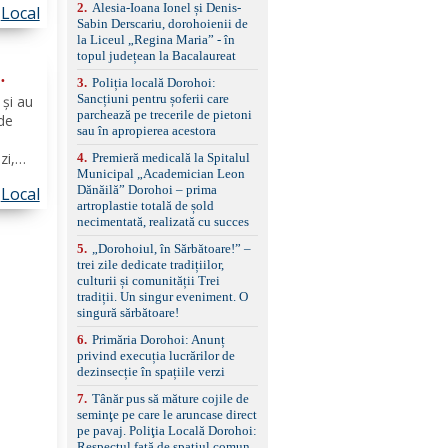
control, asistent
2
.
Alesia-Ioana Ionel și Denis-
Local
țul
schimbare bandă și
Sabin Derscariu, dorohoienii de
xa...
menținere bandă Faruri
la Liceul „Regina Maria” - în
e
bi-xenon adaptive cu
topul județean la Bacalaureat
funcție Cornering,
3
.
Poliția locală Dorohoi:
asistent fază lungă
Sancțiuni pentru șoferii care
automată , lumini de zi
 și au
parchează pe trecerile de pietoni
LED, proiectoare ceață
 de
sau în apropierea acestora
LED, spălătoare faruri
Senzori parcare
zi,
4
.
Premieră medicală la Spitalul
față/spate, cameră
Municipal „Academician Leon
 va
marșarier Keyless entry
Dănăilă” Dorohoi – prima
Local
ui,
& start, geamuri electrice
artroplastie totală de șold
față/spate, oglinzi
h),
necimentată, realizată cu succes
electrice, încălzite și
rabatabile Sistem hands-
5
.
„Dorohoiul, în Sărbătoare!” –
free, Bluetooth, USB
trei zile dedicate tradițiilor,
Sistem start/stop, frână
culturii și comunității Trei
de parcare electrică,
tradiții. Un singur eveniment. O
anvelope vară runflat
singură sărbătoare!
Control presiune pneuri,
6
.
Primăria Dorohoi: Anunț
filtru de particule,
privind execuția lucrărilor de
standard Euro 6 Trapă
dezinsecție în spațiile verzi
panoramică, geamuri
spate fumurii Carlig de
7
.
Tânăr pus să măture cojile de
remorcare Bonus: -
seminţe pe care le aruncase direct
Covorașe textile montate
pe pavaj. Poliţia Locală Dorohoi:
pe mașină. -Ofer și un
Respectul față de spațiul comun