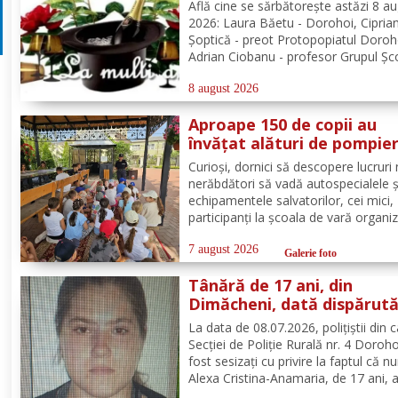
Află cine se sărbătoreşte astăzi 8 a
2026: Laura Băetu - Dorohoi, Cipria
Șoptică - preot Protopopiatul Doroh
Adrian Ciobanu - profesor Grupul Șc
Alexandru Vlahuță Șendriceni, Romi
Bompa - medic de familie comuna V
8 august 2026
Câmpului. Redacția Dorohoi News u
Aproape 150 de copii au
tuturor La mulți ani!...
învățat alături de pompier
botoșăneni, că siguranța
Curioși, dornici să descopere lucruri 
începe cu un gest simplu
nerăbdători să vadă autospecialele ș
echipamentele salvatorilor, cei mici,
participanți la școala de vară organi
de Parohia „Sf. Spiridon” din municip
Botoșani, au avut parte de o întâlnir
7 august 2026
Galerie foto
interactivă despre prevenirea situații
Tânără de 17 ani, din
urgență și...
Dimăcheni, dată dispărut
după ce a plecat voluntar
La data de 08.07.2026, polițiștii din 
acasă și nu a mai revenit
Secției de Poliție Rurală nr. 4 Doroh
fost sesizați cu privire la faptul că n
Alexa Cristina-Anamaria, de 17 ani, 
plecat voluntar de la locuința de dom