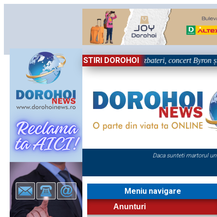
STIRI DOROHOI
iva primei zile la Zilele Nordului 2026: Dezbateri, concert Byron și proi
Daca sunteti martorul un
Meniu navigare
Anunturi