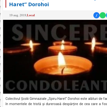
Haret” Dorohoi
f
19 aug. 2019
,
Local
Colectivul Școlii Gimnaziale „Spiru Haret” Dorohoi este alături de fa
în momentele de tristă și dureroasă despărțire de cea care a fo