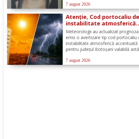
din satul și comuna Dimăcheni, jude
7 august 2026
Botoșani. Semnalmentele numitei Ale
Atenție, Cod portocaliu d
instabilitate atmosferică
pentru județul Botoșani!
Meteorologii au actualizat prognoza
emis o avertizare tip cod portocaliu
instabilitate atmosferică accentuată
pentru județul Botoșani valabilă astă
între orele 12:00 – 23:00. Aceasta se
manifesta prin intensificări ale vântul
7 august 2026
vijelii puternice (rafale de 70...90 km/
averse...