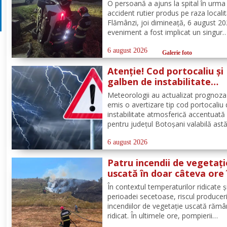
Flămânzi
O persoană a ajuns la spital în urma
accident rutier produs pe raza localit
Flămânzi, joi dimineață, 6 august 20
eveniment a fost implicat un singur
autoturism. La caz au ajuns, în cel m
scurt timp, pompierii din cadrul Punc
6 august 2026
Galerie foto
de Lucru Flămânzi, cu o autospecial
Atenție! Cod portocaliu și
stingere și...
galben de instabilitate
atmosferică pentru județu
Meteorologii au actualizat prognoza
Botoșani
emis o avertizare tip cod portocaliu
instabilitate atmosferică accentuată
pentru județul Botoșani valabilă astă
între orele 12:00 – 23:00. În intervalu
menționat vor fi perioade cu instabil
6 august 2026
atmosferică accentuată ce se va
Patru incendii de vegetați
manifesta prin...
uscată în doar câteva ore 
județul Botoșani. La Bros
În contextul temperaturilor ridicate și
a ars un hectar de vegeta
perioadei secetoase, riscul produceri
incendiilor de vegetație uscată răm
ridicat. În ultimele ore, pompierii
botoșăneni au intervenit pentru