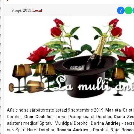
f
9 sept. 2019
,
Local
Află cine se sărbătoreşte astăzi 9 septembrie 2019:
Marieta-Crist
Dorohoi,
Gicu Ceahlău
- preot Protopopiatul Dorohoi,
Diana Zvo
asistent medical Spitalul Municipal Dorohoi,
Dorina Andrieş
- secr
nr.5 Spiru Haret Dorohoi,
Roxana Andrieş
- Dorohoi,
Nuța Roșca