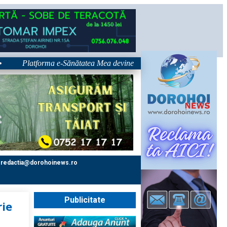
Platforma e-Sănătatea Mea devine disponibilă pe 1 septembrie: pacientu
redactia@dorohoinews.ro
Publicitate
rie