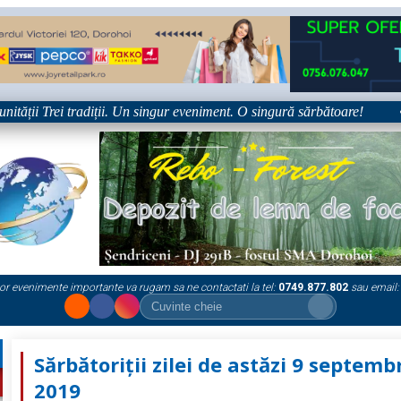
ții Trei tradiții. Un singur eveniment. O singură sărbătoare!
•
or evenimente importante va rugam sa ne contactati la tel:
0749.877.802
sau email:
Sărbătoriții zilei de astăzi 9 septemb
2019