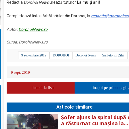
Redacția
Dorohoi News
urează tuturor
La mulți ani!
Completează lista sărbătoriților din Dorohoi, la
redactia@dorohoine
Autor:
DorohoiNews.ro
Sursa:
DorohoiNews.ro
9 septembrie 2019
DOROHOI
Dorohoi News
Sarbatoritii Zilei
9 sept. 2019
inapoi la lista
inapoi pe prima pagin
Articole similare
Șofer ajuns la spital după 
a răsturnat cu mașina la