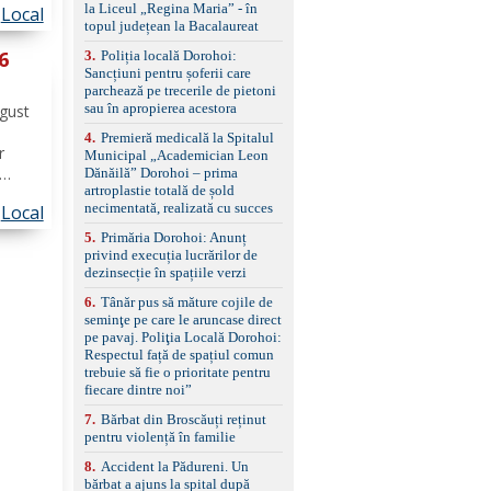
la Liceul „Regina Maria” - în
Local
împreună cu un set de
dii de
topul județean la Bacalaureat
anvelope de iarnă.
arele
 6
3
.
Poliția locală Dorohoi:
Sancțiuni pentru șoferii care
parchează pe trecerile de pietoni
sau în apropierea acestora
ugust
4
.
Premieră medicală la Spitalul
r
Municipal „Academician Leon
Dănăilă” Dorohoi – prima
artroplastie totală de șold
necimentată, realizată cu succes
Local
ror La
ților
5
.
Primăria Dorohoi: Anunț
privind execuția lucrărilor de
dezinsecție în spațiile verzi
6
.
Tânăr pus să măture cojile de
seminţe pe care le aruncase direct
pe pavaj. Poliţia Locală Dorohoi:
Respectul față de spațiul comun
trebuie să fie o prioritate pentru
fiecare dintre noi”
7
.
Bărbat din Broscăuți reținut
pentru violență în familie
8
.
Accident la Pădureni. Un
bărbat a ajuns la spital după