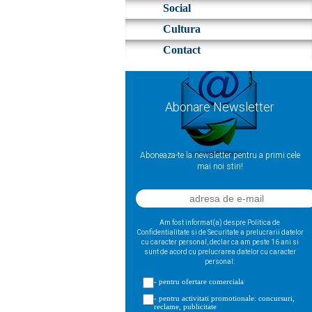
Social
Cultura
Contact
Abonare Newsletter
Aboneaza-te la newsletter pentru a primi cele
mai noi stiri!
Am fost informat(a) despre Politica de
Confidentialitate si de Securitate a prelucrarii datelor
cu caracter personal, declar ca am peste 16 ani si
sunt de acord cu prelucrarea datelor cu caracter
personal:
- pentru ofertare comerciala
- pentru activitati promotionale: concursuri,
reclame, publicitate