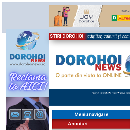
STIRI DOROHOI
ul, în Sărbătoare!” – trei zile dedicate tradițiilor, culturii și comunită
Daca sunteti martorul un
Meniu navigare
Anunturi