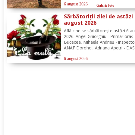
localizarea și lichidarea a patru incen
6 august 2026
Galerie foto
vegetație uscată, produse în următo
Sărbătoriții zilei de astăzi
localități: Broscăuți –...
august 2026
Află cine se sărbătoreşte astăzi 6 a
2026: Angel Ghiorghiu - Primar oraș
Bucecea, Mihaela Andrieș - inspecto
ANAF Dorohoi, Adriana Apetri - DAS
Dorohoi, Denisa Landea - Dorohoi.
Redacția Dorohoi News urează tutu
6 august 2026
mulți ani! Completează lista sărbători
din Dorohoi, la...