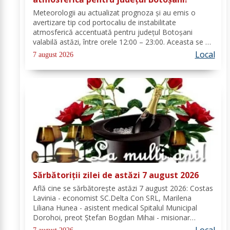
Meteorologii au actualizat prognoza și au emis o
avertizare tip cod portocaliu de instabilitate
atmosferică accentuată pentru județul Botoșani
valabilă astăzi, între orele 12:00 – 23:00. Aceasta se va
manifesta prin intensificări ale vântului, vijelii puternice
Local
7 august 2026
(rafale de 70...90 km/h), averse...
Sărbătoriții zilei de astăzi 7 august 2026
Află cine se sărbătoreşte astăzi 7 august 2026: Costas
Lavinia - economist SC.Delta Con SRL, Marilena
Liliana Hunea - asistent medical Spitalul Municipal
Dorohoi, preot Ștefan Bogdan Mihai - misionar
protopopesc Protopopiatul Dorohoi, Marcela Simona
Local