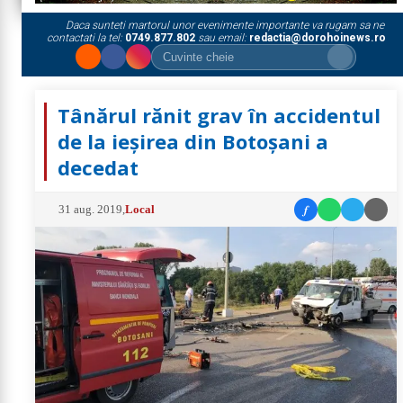
Daca sunteti martorul unor evenimente importante va rugam sa ne
contactati la tel:
0749.877.802
sau email:
redactia@dorohoinews.ro
Tânărul rănit grav în accidentul
de la ieșirea din Botoșani a
decedat
f
31 aug. 2019
,
Local