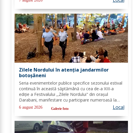
7 august 2026
Vieru - profesor Grup Școlar Alexandru Vlahuță...
Zilele Nordului în atenția jandarmilor
botoșăneni
Seria evenimentelor publice specifice sezonului estival
continuă în această săptămână cu cea de-a XIII-a
ediție a Festivalului ,,Zilele Nordului" din orașul
Darabani, manifestare cu participare numeroasă la
care Inspectoratul de Jandarmi Județean Botoșani, în
Local
6 august 2026
Galerie foto
cooperare cu partenerii instituționali,...