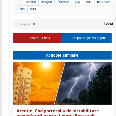
accident
botoşani
Dedeman
grav
ranit
resuscitare
Stiri
tânăr
Local
31 aug. 2019
inapoi la lista
inapoi pe prima pagina
Articole similare
Atenție, Cod portocaliu de instabilitate
atmosferică pentru județul Botoșani!