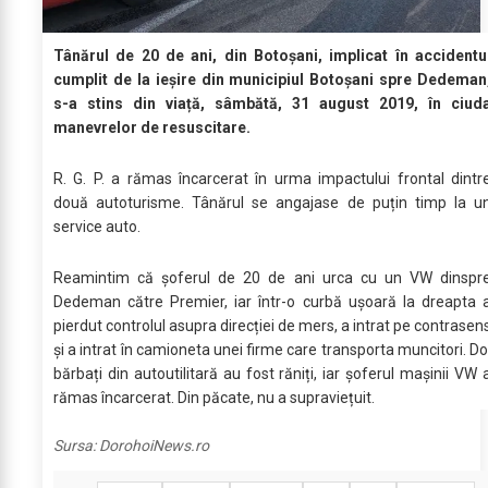
Tânărul de 20 de ani, din Botoșani, implicat în accidentu
cumplit de la ieșire din municipiul Botoșani spre Dedeman
s-a stins din viață, sâmbătă, 31 august 2019, în ciud
manevrelor de resuscitare.
R. G. P. a rămas încarcerat în urma impactului frontal dintr
două autoturisme. Tânărul se angajase de puțin timp la u
service auto.
Reamintim că șoferul de 20 de ani urca cu un VW dinspr
Dedeman către Premier, iar într-o curbă ușoară la dreapta 
pierdut controlul asupra direcției de mers, a intrat pe contrasen
și a intrat în camioneta unei firme care transporta muncitori. Do
bărbați din autoutilitară au fost răniți, iar șoferul mașinii VW 
rămas încarcerat. Din păcate, nu a supraviețuit.
Sursa:
DorohoiNews.ro