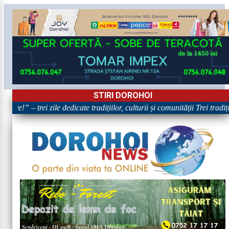
STIRI DOROHOI
are!” – trei zile dedicate tradițiilor, culturii și comunității Trei tradi