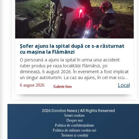
Șofer ajuns la spital după ce s-a răsturnat
cu mașina la Flămânzi
O persoană a ajuns la spital în urma unui accident
rutier produs pe raza localității Flămânzi, joi
dimineață, 6 august 2026. În eveniment a fost implicat
un singur autoturism. La caz au ajuns, în cel mai scurt
timp, pompierii din cadrul Punctului de Lucru Flămânzi,
Local
6 august 2026
Galerie foto
cu o autospecială de stingere și...
2026
Dorohoi News | All Rights Reserved
Setari cookies
Despre noi
Politica de confidențialitate
Politica de utilizare cookie-uri
Termeni și condiții