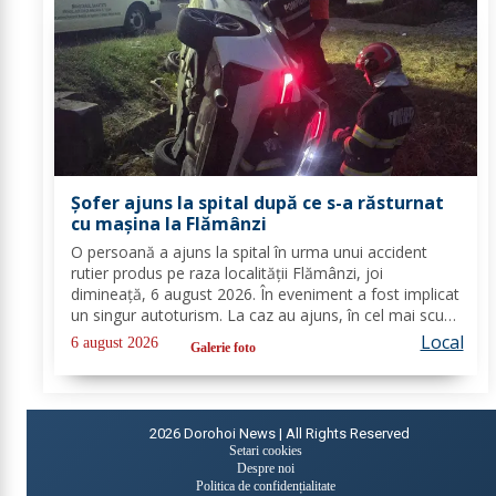
Șofer ajuns la spital după ce s-a răsturnat
cu mașina la Flămânzi
O persoană a ajuns la spital în urma unui accident
rutier produs pe raza localității Flămânzi, joi
dimineață, 6 august 2026. În eveniment a fost implicat
un singur autoturism. La caz au ajuns, în cel mai scurt
timp, pompierii din cadrul Punctului de Lucru Flămânzi,
Local
6 august 2026
Galerie foto
cu o autospecială de stingere și...
2026
Dorohoi News | All Rights Reserved
Setari cookies
Despre noi
Politica de confidențialitate