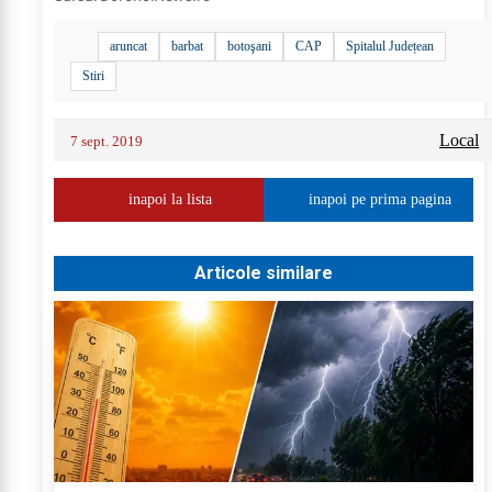
aruncat
barbat
botoşani
CAP
Spitalul Județean
Stiri
Local
7 sept. 2019
inapoi la lista
inapoi pe prima pagina
Articole similare