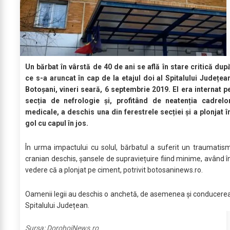
Un bărbat în vârstă de 40 de ani se află în stare critică dup
ce s-a aruncat în cap de la etajul doi al Spitalului Județea
Botoșani, vineri seară, 6 septembrie 2019. El era internat p
secția de nefrologie și, profitând de neatenția cadrelo
medicale, a deschis una din ferestrele secției și a plonjat î
gol cu capul în jos.
În urma impactului cu solul, bărbatul a suferit un traumatis
cranian deschis, șansele de supraviețuire fiind minime, având î
vedere că a plonjat pe ciment, potrivit botosaninews.ro.
Oamenii legii au deschis o anchetă, de asemenea și conducere
Spitalului Județean.
Sursa:
DorohoiNews.ro