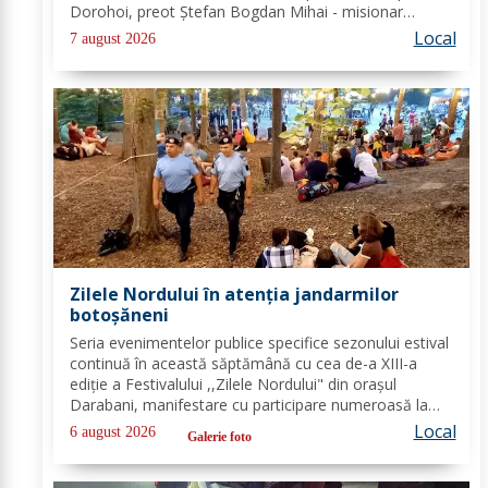
Dorohoi, preot Ștefan Bogdan Mihai - misionar
protopopesc Protopopiatul Dorohoi, Marcela Simona
Local
7 august 2026
Vieru - profesor Grup Școlar Alexandru Vlahuță...
Zilele Nordului în atenția jandarmilor
botoșăneni
Seria evenimentelor publice specifice sezonului estival
continuă în această săptămână cu cea de-a XIII-a
ediție a Festivalului ,,Zilele Nordului" din orașul
Darabani, manifestare cu participare numeroasă la
care Inspectoratul de Jandarmi Județean Botoșani, în
Local
6 august 2026
Galerie foto
cooperare cu partenerii instituționali,...