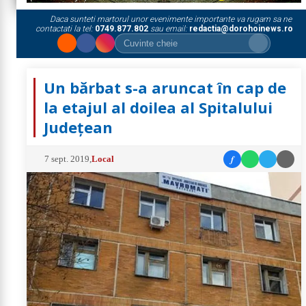
Daca sunteti martorul unor evenimente importante va rugam sa ne
contactati la tel:
0749.877.802
sau email:
redactia@dorohoinews.ro
Un bărbat s-a aruncat în cap de
la etajul al doilea al Spitalului
Județean
f
7 sept. 2019
,
Local