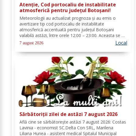
Atenție, Cod portocaliu de instabilitate
atmosferică pentru județul Botoșani!
Meteorologii au actualizat prognoza și au emis o
avertizare tip cod portocaliu de instabilitate
atmosferică accentuată pentru județul Botoșani
valabilă astăzi, între orele 12:00 – 23:00. Aceasta se va
manifesta prin intensificări ale vântului, vijelii puternice
Local
7 august 2026
(rafale de 70...90 km/h), averse...
Sărbătoriții zilei de astăzi 7 august 2026
Află cine se sărbătoreşte astăzi 7 august 2026: Costas
Lavinia - economist SC.Delta Con SRL, Marilena
Liliana Hunea - asistent medical Spitalul Municipal