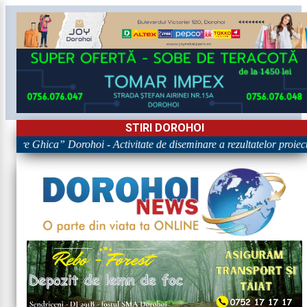
STIRI DOROHOI
igore Ghica” Dorohoi - Activitate de diseminare a rezultatelor pr