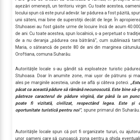
aşezări omeneşti, un teritoriu virgin. Cu toate acestea, oameni
locului spun că este purul adevăr. Iar pădurea a fost păzită, spu
unii săteni, mai bine de superstiţii decât de lege. În apropiere
Stuhoasei au fost găsite urme de locuire încă de acum 40.00
de ani. Cu toate acestea, spun localnicii, s-a perpetuat o tradiţi
de a nu deranja „pădurea cea bătrână“, cum subliniază tant
Maria, o săteancă de peste 80 de ani din marginea cătunulu
Oroftiana, comuna Suharău.
Autorităţile locale s-au gândit să exploateze turistic pădure
Stuhoasa. Doar în anumite zone, mai uşor de pătruns şi ma
ales pe marginile acesteia, unde se află şi câteva poteci.
„Est
păcat ca această pădure să rămână necunoscută. Este bine să-ş
păstreze caracterul de pădure virgină, dar până la un punc
poate fi vizitată, civilizat, respectând legea. Este şi 
oportunitate turistică pentru noi“
, spune primarul din Suharău
Autorităţile locale spun că pot fi organizate tururi, cu ajutoru
unor oameni care să cunoască zona pentru a ghida eventuali