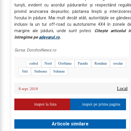
turişti, evident cu acordul pădurarilor şi respectând regulil
privind aruncarea deşeurilor, păstarea liniştii şi interzicere
focului în pădure. Mai mult decât atât, autorităţile se gândes
inclusiv la un tur off-road cu autoturisme 4X4 în zonele d
margine ale pădurii, unde sunt poteci.
Citește articolul î
întregime pe
adevarul.ro
.
Sursa:
DorohoiNews.ro
codrul
Nord
Oroftiana
Paradis
România
secular
Stiri
Stuhoasa
Suharau
Local
8 sept. 2019
inapoi la lista
inapoi pe prima pagina
Articole similare