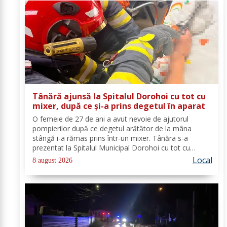
Tânără ajunsă la Spitalul Dorohoi cu tot cu
mixer, după ce și-a prins degetul în aparat
O femeie de 27 de ani a avut nevoie de ajutorul
pompierilor după ce degetul arătător de la mâna
stângă i-a rămas prins într-un mixer. Tânăra s-a
prezentat la Spitalul Municipal Dorohoi cu tot cu
aparatul electrocasnic, iar medicii au solicitat
Local
8 august 2026
intervenția salvatorilor. Pompierii din cadrul...