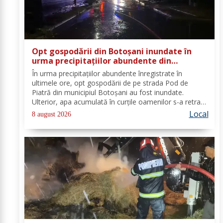
Opt gospodării din Botoșani inundate în
urma precipitațiilor abundente din
ultimele ore
În urma precipitațiilor abundente înregistrate în
ultimele ore, opt gospodării de pe strada Pod de
Piatră din municipiul Botoșani au fost inundate.
Ulterior, apa acumulată în curțile oamenilor s-a retras
pe carosabil. Pentru evacuarea apei, pompierii militari
Local
8 august 2026
din cadrul Detașamentului Botoșani au...