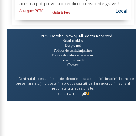
acestea pot provoca incendii cu consecințe grave. Un
astfel de eveniment s-a produs ieri, în cimitirul din
Local
8 august 2026
Galerie foto
localitatea Ichimeni, comuna...
2026
Dorohoi News | All Rights Reserved
Setari cookies
Despre noi
Politica de confidențialitate
Politica de utilizare cookie-uri
Termeni și condiții
Contact
Continutul acestui site (texte, descrieri, caracteristici, imagini, forma de
prezentare etc.) nu poate fi reprodus sau utilizat fara acordul in scris al
proprietarului acestui site.
Crafted with
by