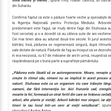
învie mereu şi mereu“
, spune moş Toader Catincă, un bătrâ
din Suharău.
Confirmă faptul că este o pădure foarte veche şi specialiştii d
la Agenţia Naţională pentru Protecţia Mediului. Arborel
predominant este fagul, iar mulţi dintre fagii din Stuhoasa a
fost cercetaţi şi s-a dovedit că au câteva sute de ani vechime
Cei mai tineri abia au adunat două-trei secole. În jurul acesto
bătrâni, însă, pădurea se regenerează singură, după ritmuril
sale dictate de natură. Pădurile de fag au început să se dezvolt
în era neozoică, cu 67 de milioane de ani în urmă, reuşind să s
răspândească pe o bună parte a suprafeţei pământului.
„Pădurea este lăsată să se autoregenereze. Moare, renaşte ş
creşte în ritmul său, nimeni nu se implică în acest proces a
naturii. Stuhoasa este ca un organism viu care trăieşte lâng
oameni, dar fără intervenţia lor. Aici frunzele cad, crengil
moarte la fel, formează un strat fertil din care se hrănesc ceilalţ
arbori, alte plante şi vietăţi. Arborii bătrâni mor singuri, iar alţi
tineri le iau locul într-un cerc al vieţii netulburat“
, spun
silvicultorul Andrei Anton.