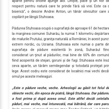
aparte pentru oricine ajunge aici. Linişte, pace şi un fior d
respect pentru natură care te prinde fără să vrei. Este ca 
biserică“, o descrie Andrei Anton, un tânăr silvicultor care 
copilărit pe lângă Stuhoasa.
Pădurea Stuhoasa ocupă o suprafaţă de aproape 61 de hectar
la marginea comunei Suharău, la numai 1 kilometru depărtar
de malurile Prutului, graniţa naturală a României, în acest punc
extrem nordic, cu Ucraina. Stuhoasa este numai o parte di
suprafaţa de pădure existentă în zonă, Suharăul fiin
considerat un ţinut al pădurilor, mai bine de 60% din comun
fiind acoperită de stejari, goruni şi de fagi. Stuhoasa este îns
ceva aparte, un tărâm semilegendar şi totodată protejat pri
lege. Acest codru este considerat de localnici mai vechi decâ
omul pe aceste meleaguri.
„Este o pădure veche, veche. Arheologii au găsit tot felul d
obiecte vechi, din epoca de piatră, lângă Stuhoasa. Dar pădure
a fost prima şi după aceea omul. Este altfel decât celelalt
păduri, mai veche, mai întunecată, mai bătrână, dar care parc