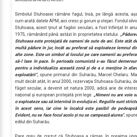
Simbolul Stuhoasei rămâne fagul, însă, pe lângă acesta, aş
cum arată datele APM, aici cresc şi goruni şi stejari. Fondul silvi
Stuhoasa, acest ţinut al fagilor seculari, a fost înfiinţat în anu
1975, rămânând până astăzi în proprietatea statului.
„Pădure
Stuhoasa este protejată de oameni de sute de ani. Este atât d
multă pădure în jur, încât au preferat să exploateze lemnul di
alte zone. Este un simbol al locului pe care oamenii au prefera
să-l lase în pace. În perioada comunistă s-au făcut demersur
pentru a individualiza această zonă şi de a o menţine în afar
exploatării“,
spune primarul din Suharău, Marcel Chelaru. Ma
mult decât atât, în anul 2000, rezervaţia Stuhoasa-Suharău, d
făget secular, a devenit sit natura 2000, adică arie de intere
naţional şi european protejată prin lege.
„Nimeni nu are voie s
o exploateze sau să intervină în evoluţia ei. Regulile sunt strict
în acest sens, iar cine le încalcă este pasibil de pedeapsă
Evident, nu se face focul acolo şi nu se campează aiurea“
, spun
edilul din Suharău.
Pare greu de crezut că Stuhoasa a rămas, în preajma uno