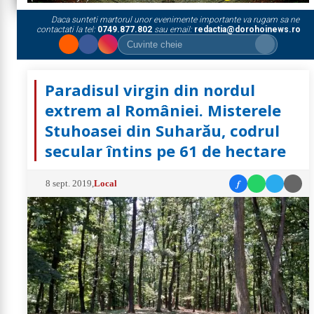
Daca sunteti martorul unor evenimente importante va rugam sa ne
contactati la tel:
0749.877.802
sau email:
redactia@dorohoinews.ro
Paradisul virgin din nordul
extrem al României. Misterele
Stuhoasei din Suharău, codrul
secular întins pe 61 de hectare
f
8 sept. 2019
,
Local