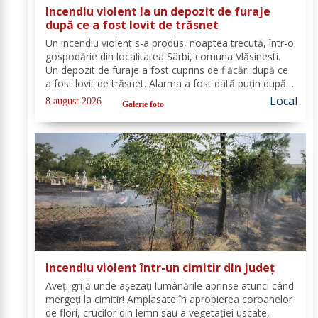
Incendiu violent la un depozit de furaje
după ce a fost lovit de trăsnet
Un incendiu violent s-a produs, noaptea trecută, într-o
gospodărie din localitatea Sârbi, comuna Vlăsinești.
Un depozit de furaje a fost cuprins de flăcări după ce
a fost lovit de trăsnet. Alarma a fost dată puțin după
ora 22:00. La caz s-au deplasat, în cel mai scurt timp,
Local
8 august 2026
Galerie foto
pompierii din cadrul...
Incendiu violent într-un cimitir din județ
Aveți grijă unde așezați lumânările aprinse atunci când
mergeți la cimitir! Amplasate în apropierea coroanelor
de flori, crucilor din lemn sau a vegetației uscate,