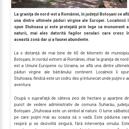
La graniţa de nord-est a României, în judeţul Botoşani se afl
una dintre ultimele păduri virgine ale Europei. Localnicii î
spun Stuhoasa şi este protejată prin lege ca monument a
naturii, mai ales datorită fagilor seculari care cresc î
această zonă dar şi a faunei abundente.
La o distanţă de mai bine de 60 de kilometri de municipiu
Botoşani, în nordul extrem al României, chiar la graniţa de nord
est a Uniunii Europene cu Ucraina, se află una dintre ultimel
păduri virgine ale bătrânului continent. Localnicii îi spu
Stuhoasa, fiindcă este un codru des şi întunecat unde puţini s-a
aventura.
Ocupă o suprafaţă de câteva zeci de hectare şi aparţine di
punct de vedere administrativ de comuna Suharău, judeţu
Botoşani. „Stuhoasa este un simbol al naturii. O lume sălbatic
pe care puţini mai au ocazia să o vadă. Este pădurea car
respiră şi se dezvoltă singură, fără intervenţia omului. Est