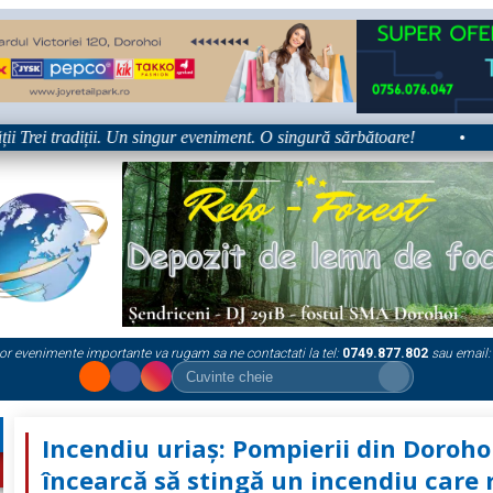
ei tradiții. Un singur eveniment. O singură sărbătoare!
•
Plat
or evenimente importante va rugam sa ne contactati la tel:
0749.877.802
sau email:
Incendiu uriaș: Pompierii din Doroho
încearcă să stingă un incendiu care 