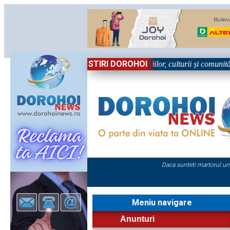
STIRI DOROHOI
 Sărbătoare!” – trei zile dedicate tradițiilor, culturii și comunității Tr
Daca sunteti martorul un
Meniu navigare
Anunturi