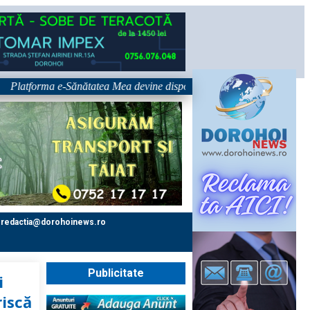
forma e-Sănătatea Mea devine disponibilă pe 1 septembrie: pacientul devi
redactia@dorohoinews.ro
Publicitate
i
riscă