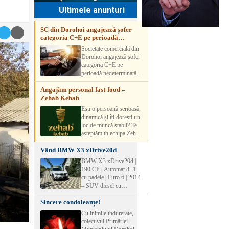
Ultimele anunturi
SC din Dorohoi angajează șofer
categoria C+E pe perioadă
nedeterminată
Societate comercială din
Dorohoi angajează șofer
categoria C+E pe
perioadă nedeterminată.
Candidatul trebuie să
Angajăm personal fast-food –
aibă experiență și atestat
Zehab Kebab
transport marfă. Pentru
detalii, vă rog să sunați la
Ești o persoană serioasă,
numărul de telefon.
dinamică și îți dorești un
loc de muncă stabil? Te
așteptăm în echipa Zehab
Kebab! Posturi
Vând BMW X3 xDrive20d
disponibile: -
SHAORMAR AJUTOR
BMW X3 xDrive20d |
BUCATAR 2/posturi -
190 CP | Automat 8+1
LUCRATOR
cu padele | Euro 6 | 2014
COMERCIAL
– SUV diesel cu
VANZATOR /2 posturi
tracțiune integrală,
OFERIM : Contract de
Sincere condoleanțe!
perfect pentru cei care
muncă Program flexibil
doresc performanță,
Cu inimile îndurerate,
Salariu motivant, în
confort și siguranță în
colectivul Primăriei
funcție de experienț
orice condiții.