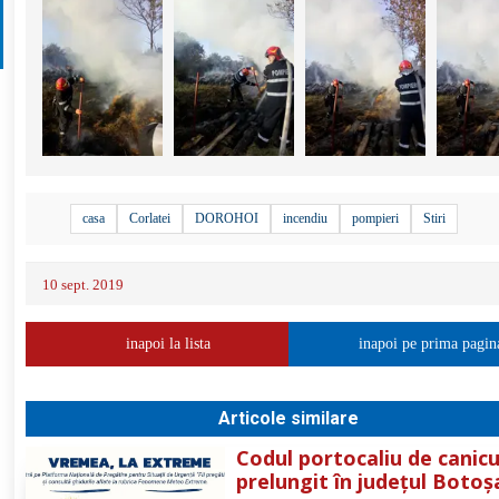
casa
Corlatei
DOROHOI
incendiu
pompieri
Stiri
10 sept. 2019
inapoi la lista
inapoi pe prima pagin
Articole similare
Codul portocaliu de canicu
prelungit în județul Botoș