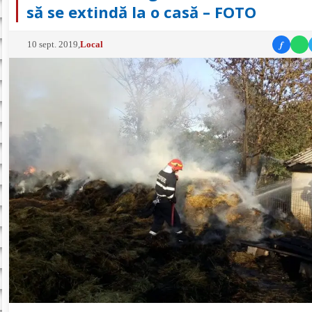
să se extindă la o casă – FOTO
f
10 sept. 2019
,
Local