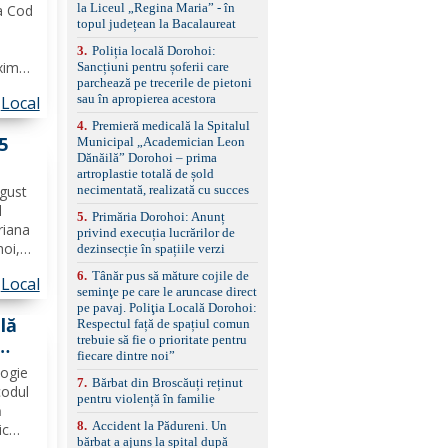
la Liceul „Regina Maria” - în
ea Cod
împreună cu un set de
topul județean la Bacalaureat
anvelope de iarnă.
n
3
.
Poliția locală Dorohoi:
xime
Sancțiuni pentru șoferii care
parchează pe trecerile de pietoni
sau în apropierea acestora
Local
agul
rămâne
4
.
Premieră medicală la Spitalul
 5
Municipal „Academician Leon
Dănăilă” Dorohoi – prima
artroplastie totală de șold
necimentată, realizată cu succes
ugust
l
5
.
Primăria Dorohoi: Anunț
riana
privind execuția lucrărilor de
hoi,
dezinsecție în spațiile verzi
6
.
Tânăr pus să măture cojile de
Local
ror La
seminţe pe care le aruncase direct
ților
pe pavaj. Poliţia Locală Dorohoi:
lă
Respectul față de spațiul comun
trebuie să fie o prioritate pentru
fiecare dintre noi”
logie
7
.
Bărbat din Broscăuți reținut
codul
pentru violență în familie
ă
8
.
Accident la Pădureni. Un
ic
bărbat a ajuns la spital după