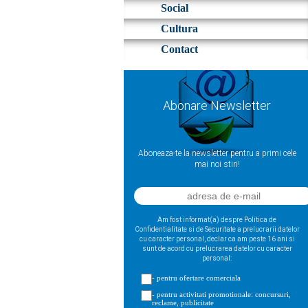
Social
Cultura
Contact
Abonare Newsletter
Aboneaza-te la newsletter pentru a primi cele
mai noi stiri!
Am fost informat(a) despre Politica de
Confidentialitate si de Securitate a prelucrarii datelor
cu caracter personal, declar ca am peste 16 ani si
sunt de acord cu prelucrarea datelor cu caracter
personal:
- pentru ofertare comerciala
- pentru activitati promotionale: concursuri,
reclame, publicitate