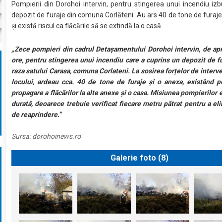
Pompierii din Dorohoi intervin, pentru stingerea unui incendiu izb
depozit de furaje din comuna Corlăteni. Au ars 40 de tone de furaje
şi există riscul ca flăcările să se extindă la o casă.
„Zece pompieri din cadrul Detașamentului Dorohoi intervin, de a
ore, pentru stingerea unui incendiu care a cuprins un depozit de f
raza satului Carasa, comuna Corlateni. La sosirea forțelor de interve
locului, ardeau cca. 40 de tone de furaje și o anexa, existând p
propagare a flăcărilor la alte anexe și o casa. Misiunea pompierilor 
durată, deoarece trebuie verificat fiecare metru pătrat pentru a eli
de reaprindere.”
Sursa:
dorohoinews.ro
Galerie foto (
8
)