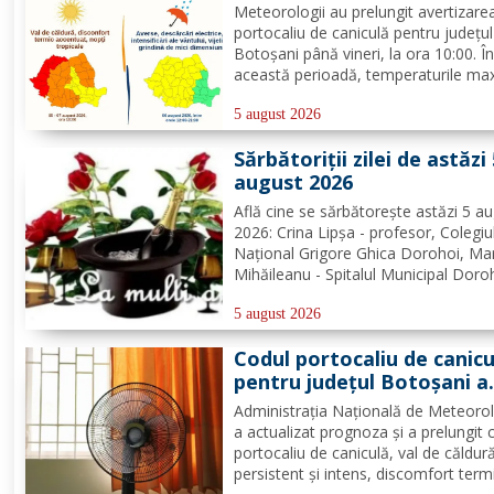
Pentru ziua de mâine sunt
Meteorologii au prelungit avertizar
prognozate și furtuni
portocaliu de caniculă pentru județul
Botoșani până vineri, la ora 10:00. Î
această perioadă, temperaturile ma
vor atinge 35 – 38°C, iar indicele
temperatură-umezeală va depăși pr
5 august 2026
critic de 80 de unități. Nopțile vor 
Sărbătoriții zilei de astăzi
tropicale, cu minime...
august 2026
Află cine se sărbătoreşte astăzi 5 a
2026: Crina Lipșa - profesor, Colegiu
Național Grigore Ghica Dorohoi, Ma
Mihăileanu - Spitalul Municipal Doro
Nelu Moroșanu - Poliția Dorohoi.
Redacția Dorohoi News urează tutu
5 august 2026
mulți ani! Completează lista sărbători
Codul portocaliu de canicu
din Dorohoi, la...
pentru județul Botoșani a
fost prelungit
Administrația Națională de Meteoro
a actualizat prognoza și a prelungit 
portocaliu de caniculă, val de căldur
persistent și intens, discomfort term