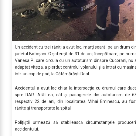
Un accident cu trei răniți a avut loc, marți seară, pe un drum di
județul Botoșani. O șoferiță de 31 de ani, începătoare, pe num
Vanesa P., care circula cu un autoturism dinspre Cucorăni, nu 
adaptat viteza, a pierdut controlul volanului și a intrat cu mașin
într-un cap de pod, la Cătămărăști Deal.
Accidentul a avut loc chiar la intersecția cu drumul care duc
spre RAR. Atât ea, cât şi pasagerele din autoturism de 6
respectiv 22 de ani, din localitatea Mihai Eminescu, au fos
rănite și transportate la spital.
Polițiștii urmează să stabilească circumstanțele produceri
accidentului.