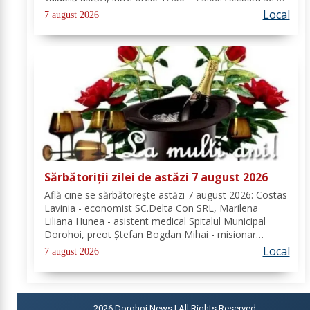
manifesta prin intensificări ale vântului, vijelii puternice
Local
7 august 2026
(rafale de 70...90 km/h), averse...
Sărbătoriții zilei de astăzi 7 august 2026
Află cine se sărbătoreşte astăzi 7 august 2026: Costas
Lavinia - economist SC.Delta Con SRL, Marilena
Liliana Hunea - asistent medical Spitalul Municipal
Dorohoi, preot Ștefan Bogdan Mihai - misionar
protopopesc Protopopiatul Dorohoi, Marcela Simona
Local
7 august 2026
Vieru - profesor Grup Școlar Alexandru Vlahuță...
2026
Dorohoi News | All Rights Reserved