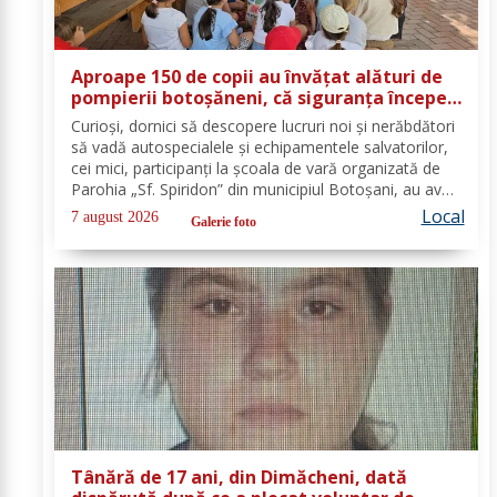
Aproape 150 de copii au învățat alături de
pompierii botoșăneni, că siguranța începe
cu un gest simplu
Curioși, dornici să descopere lucruri noi și nerăbdători
să vadă autospecialele și echipamentele salvatorilor,
cei mici, participanți la școala de vară organizată de
Parohia „Sf. Spiridon” din municipiul Botoșani, au avut
parte de o întâlnire interactivă despre prevenirea
Local
7 august 2026
Galerie foto
situațiilor de urgență și...
Tânără de 17 ani, din Dimăcheni, dată