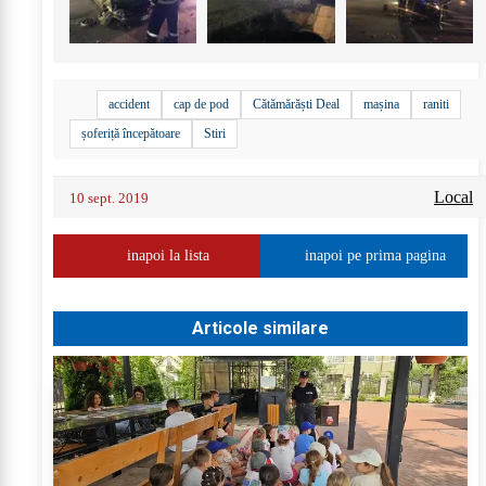
accident
cap de pod
Cătămărăști Deal
mașina
raniti
șoferiță începătoare
Stiri
Local
10 sept. 2019
inapoi la lista
inapoi pe prima pagina
Articole similare