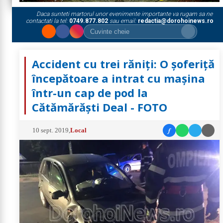
Daca sunteti martorul unor evenimente importante va rugam sa ne
contactati la tel:
0749.877.802
sau email:
redactia@dorohoinews.ro
Accident cu trei răniți: O șoferiță
începătoare a intrat cu mașina
într-un cap de pod la
Cătămărăști Deal - FOTO
f
10 sept. 2019
,
Local