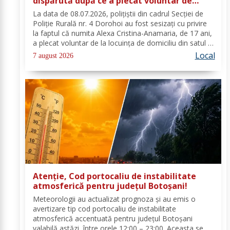
dispărută după ce a plecat voluntar de
acasă și nu a mai revenit
La data de 08.07.2026, polițiștii din cadrul Secției de
Poliție Rurală nr. 4 Dorohoi au fost sesizați cu privire
la faptul că numita Alexa Cristina-Anamaria, de 17 ani,
a plecat voluntar de la locuința de domiciliu din satul și
comuna Dimăcheni, județul Botoșani. Semnalmentele
Local
7 august 2026
numitei Alexa...
Atenție, Cod portocaliu de instabilitate
atmosferică pentru județul Botoșani!
Meteorologii au actualizat prognoza și au emis o
avertizare tip cod portocaliu de instabilitate
atmosferică accentuată pentru județul Botoșani
valabilă astăzi, între orele 12:00 – 23:00. Aceasta se va