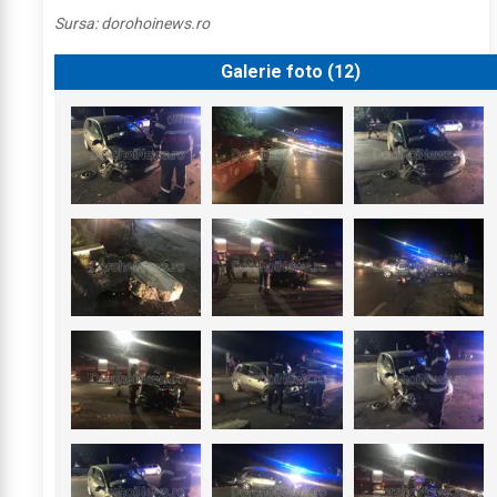
Sursa:
dorohoinews.ro
Galerie foto (
12
)