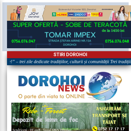
STIRI DOROHOI
e!” – trei zile dedicate tradițiilor, culturii și comunității Trei tradiți