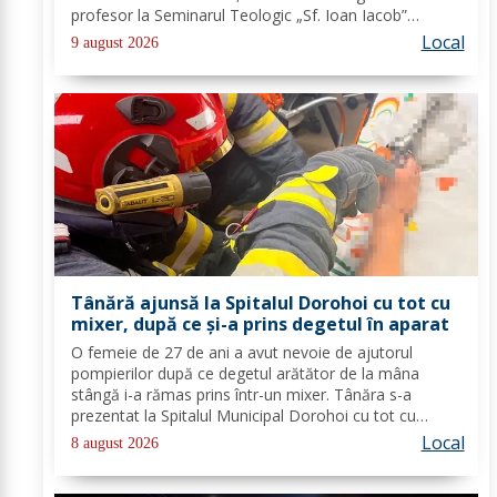
profesor la Seminarul Teologic „Sf. Ioan Iacob”
Dorohoi, Ana-Maria Ojog - profesor- consilier
Local
9 august 2026
educativ Școala Gimnazială Nr. 1 Dumeni, Mihai...
Tânără ajunsă la Spitalul Dorohoi cu tot cu
mixer, după ce și-a prins degetul în aparat
O femeie de 27 de ani a avut nevoie de ajutorul
pompierilor după ce degetul arătător de la mâna
stângă i-a rămas prins într-un mixer. Tânăra s-a
prezentat la Spitalul Municipal Dorohoi cu tot cu
aparatul electrocasnic, iar medicii au solicitat
Local
8 august 2026
intervenția salvatorilor. Pompierii din cadrul...