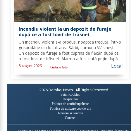
Incendiu violent la un depozit de furaje
după ce a fost lovit de trăsnet
Un incendiu violent s-a produs, noaptea trecută, într-o
gospodărie din localitatea Sârbi, comuna Vlăsinești.
Un depozit de furaje a fost cuprins de flăcări după ce
a fost lovit de trăsnet. Alarma a fost dată puțin după
ora 22:00. La caz s-au deplasat, în cel mai scurt timp,
Local
8 august 2026
Galerie foto
pompierii din cadrul...
2026
Dorohoi News | All Rights Reserved
Setari cookies
Despre noi
Politica de confidențialitate
Politica de utilizare cookie-uri
Termeni și condiții
Contact