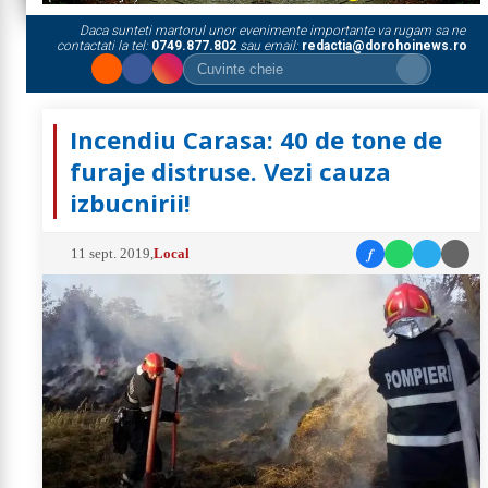
Daca sunteti martorul unor evenimente importante va rugam sa ne
contactati la tel:
0749.877.802
sau email:
redactia@dorohoinews.ro
Incendiu Carasa: 40 de tone de
furaje distruse. Vezi cauza
izbucnirii!
f
11 sept. 2019
,
Local