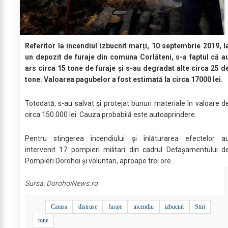
Referitor la incendiul izbucnit marți, 10 septembrie 2019, l
un depozit de furaje din comuna Corlăteni, s-a faptul că a
ars circa 15 tone de furaje și s-au degradat alte circa 25 d
tone. Valoarea pagubelor a fost estimată la circa 17000 lei.
Totodată, s-au salvat și protejat bunuri materiale în valoare d
circa 150.000 lei. Cauza probabilă este autoaprindere.
Pentru stingerea incendiului și înlăturarea efectelor a
intervenit 17 pompieri militari din cadrul Detașamentului d
Pompieri Dorohoi și voluntari, aproape trei ore.
Sursa:
DorohoiNews.ro
Carasa
distruse
furaje
incendiu
izbucnit
Stiri
tone