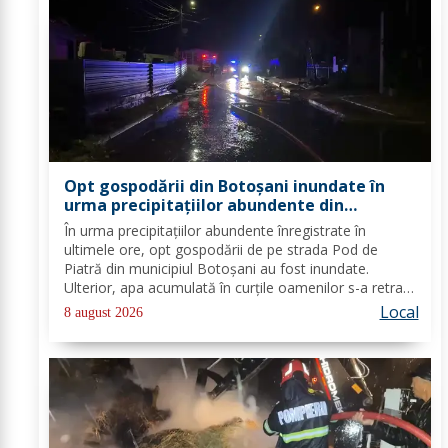
Opt gospodării din Botoșani inundate în
urma precipitațiilor abundente din
ultimele ore
În urma precipitațiilor abundente înregistrate în
ultimele ore, opt gospodării de pe strada Pod de
Piatră din municipiul Botoșani au fost inundate.
Ulterior, apa acumulată în curțile oamenilor s-a retras
pe carosabil. Pentru evacuarea apei, pompierii militari
Local
8 august 2026
din cadrul Detașamentului Botoșani au...