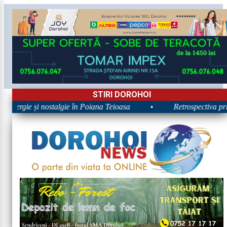
STIRI DOROHOI
 Energie și nostalgie în Poiana Teioasa
•
Retrospectiva prime