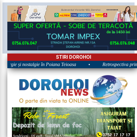
STIRI DOROHOI
nergie și nostalgie în Poiana Teioasa
•
Retrospectiva primei