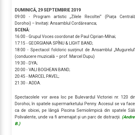
DUMINICĂ, 29 SEPTEMBRIE 2019
09:00 - Program artistic „Zilele Recoltei” (Piața Central
Dorohoi) – Invitați: Ansamblul Cordăreanca;
SCENĂ:
16:00 - Grupul Voces coordonat de Paul Ciprian-Mihai;
17:15 - GEORGIANA SPÎNU & LIGHT BAND;
18:00 - Spectacol folcloric susținut de Ansamblul „Mugurelul
(conducere muzicală – prof. Marcel Dupu)
19:30 - DYA;
20:00 - VALI BOGHEAN BAND;
20:45 - MARCEL PAVEL;
21:30 - ADDA.
Spectacolele vor avea loc pe Bulevardul Victoriei nr. 120 di
Dorohoi, în spatele supermarketului Penny. Accesul se va face
ca de obicei, pe lângă Piscina Semiolimpică din spatele Săli
Polivalente, unde va fi amenajat şi un parc de distracţii.
(Andre
B.)