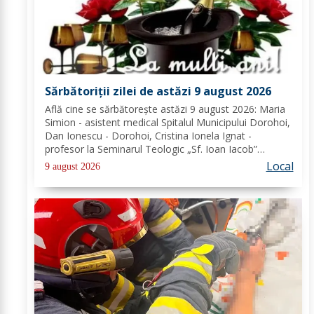
Sărbătoriții zilei de astăzi 9 august 2026
Află cine se sărbătoreşte astăzi 9 august 2026: Maria
Simion - asistent medical Spitalul Municipului Dorohoi,
Dan Ionescu - Dorohoi, Cristina Ionela Ignat -
profesor la Seminarul Teologic „Sf. Ioan Iacob”
Dorohoi, Ana-Maria Ojog - profesor- consilier
Local
9 august 2026
educativ Școala Gimnazială Nr. 1 Dumeni, Mihai...