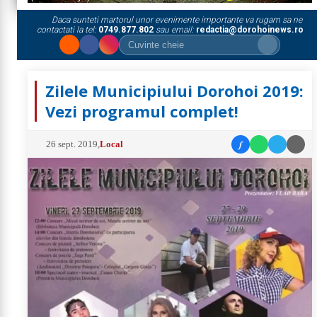
Daca sunteti martorul unor evenimente importante va rugam sa ne
contactati la tel:
0749.877.802
sau email:
redactia@dorohoinews.ro
Zilele Municipiului Dorohoi 2019:
Vezi programul complet!
f
26 sept. 2019
,
Local