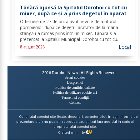
Tânără ajunsă la Spitalul Dorohoi cu tot cu
mixer, după ce și-a prins degetul în aparat
O femeie de 27 de ani a avut nevoie de ajutorul
pompierilor după ce degetul arătător de la mâna
stângă i-a rămas prins într-un mixer. Tânăra s-a
prezentat la Spitalul Municipal Dorohoi cu tot cu
aparatul electrocasnic, iar medicii au solicitat
Local
8 august 2026
intervenția salvatorilor. Pompierii din cadrul...
2026
Dorohoi News | All Rights Reserved
Setari cookies
Despre noi
Politica de confidențialitate
Politica de utilizare cookie-uri
Termeni și condiții
Contact
Continutul acestui site (texte, descrieri, caracteristici, imagini, forma de
prezentare etc.) nu poate fi reprodus sau utilizat fara acordul in scris al
proprietarului acestui site.
Crafted with
by