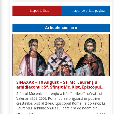
inapoi la lista
inapoi pe prima pagina
Articole similare
SINAXAR – 10 August – Sf. Mc. Laurenţiu
arhidiaconul; Sf. Sfinţit Mc. Xist, Episcopul
Romei
Sfântul Mucenic Laurenţiu a trăit în zilele împăratului
Valerian (253-260). Pornindu-se prigoană împotriva
creştinilor, Xist al 2-lea, Episcopul Romei, a poruncit lui
Laurenţiu, arhidiaconul său, care era de neam din
Spania, să chivernisească vistieria Bisericii şi să se