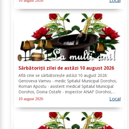
Local
10 august 2026
îngrijească de săraci....
Sărbătoriții zilei de astăzi 10 august 2026
Află cine se sărbătoreşte astăzi 10 august 2026:
Genoveva Vamvu - medic Spitalul Municipal Dorohoi,
Roman Apostu - asistent medical Spitalul Municipal
Dorohoi, Doina Ostafe - inspector ANAF Dorohoi,
Marina Ludmila Pogoreanu - medic de familie
Local
10 august 2026
Dorohoi, Beatrice Tiron - profesor Seminarul
Teologic...