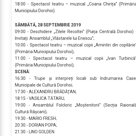
18:00 - Spectacol teatru – muzical „Coana Chirița” (Primări
Municipiului Dorohoi).
SÂMBĂTĂ, 28 SEPTEMBRIE 2019
09:00 - Deschidere „Zilele Recoltei” (Piața Centrală Dorohoi) 
Invitați: Ansamblul „Vlăstarele lui Enescu”;
10:00 - Spectacol teatru – muzical copii „Amintiri din copilărie
(Primăria Municipiului Dorohoi);
11:00 - Spectacol teatru – muzical copii „Ivan Turbincă
(Primăria Municipiului Dorohoi);
SCENĂ:
16:30 - Trupe și interpreți locali sub îndrumarea Case
Municipale de Cultură Dorohoi;
17:30 - ALEXANDRU BRĂDĂȚAN;
18:15 - VASILICA TĂTARU;
19:00 - Ansamblul Folcloric „Moștenitorii” (Secția Raional
Cultură Râșcani);
19:30 - MARIO FRESH;
20:30 - DORIAN POPA;
21:30 - LINO GOLDEN.