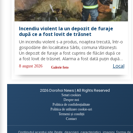
Incendiu violent la un depozit de furaje
după ce a fost lovit de trăsnet
Un incendiu violent s-a produs, noaptea trecută, într-o
gospodărie din localitatea Sârbi, comuna Vlăsinești.
Un depozit de furaje a fost cuprins de flăcări după ce
a fost lovit de trăsnet. Alarma a fost dată puțin după
ora 22:00. La caz s-au deplasat, în cel mai scurt timp,
Local
8 august 2026
Galerie foto
pompierii din cadrul...
2026
Dorohoi News | All Rights Reserved
Setari cookies
Despre noi
Politica de confidențialitate
Politica de utilizare cookie-uri
Termeni și condiții
Contact
Continutul acestui site (texte, descrieri, caracteristici, imagini, forma de