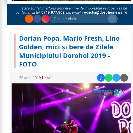
Daca sunteti martorul unor evenimente importante va rugam sa ne
contactati la tel:
0749.877.802
sau email:
redactia@dorohoinews.ro
Dorian Popa, Mario Fresh, Lino
Golden, mici și bere de Zilele
Municipiului Dorohoi 2019 -
FOTO
f
29 sept. 2019
,
Local