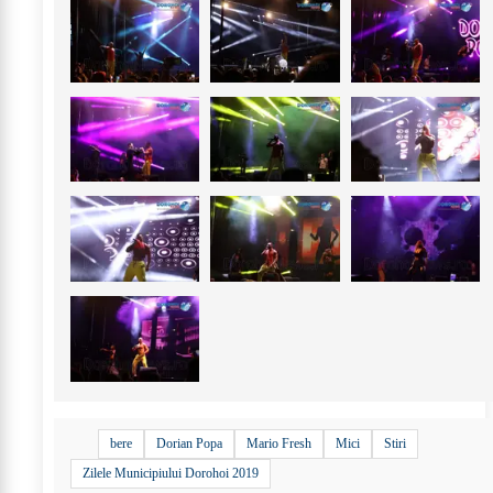
+
12
bere
Dorian Popa
Mario Fresh
Mici
Stiri
Zilele Municipiului Dorohoi 2019