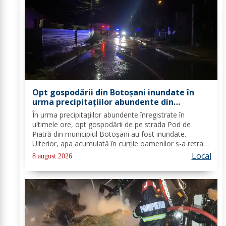
Opt gospodării din Botoșani inundate în
urma precipitațiilor abundente din
ultimele ore
În urma precipitațiilor abundente înregistrate în
ultimele ore, opt gospodării de pe strada Pod de
Piatră din municipiul Botoșani au fost inundate.
Ulterior, apa acumulată în curțile oamenilor s-a retras
pe carosabil. Pentru evacuarea apei, pompierii militari
Local
8 august 2026
din cadrul Detașamentului Botoșani au...