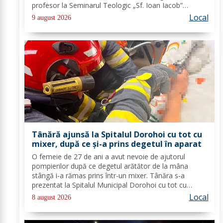
profesor la Seminarul Teologic „Sf. Ioan Iacob”
Dorohoi, Ana-Maria Ojog - profesor- consilier
Local
9 august 2026
educativ Școala Gimnazială Nr. 1 Dumeni, Mihai...
Tânără ajunsă la Spitalul Dorohoi cu tot cu
mixer, după ce și-a prins degetul în aparat
O femeie de 27 de ani a avut nevoie de ajutorul
pompierilor după ce degetul arătător de la mâna
stângă i-a rămas prins într-un mixer. Tânăra s-a
prezentat la Spitalul Municipal Dorohoi cu tot cu
aparatul electrocasnic, iar medicii au solicitat
Local
8 august 2026
intervenția salvatorilor. Pompierii din cadrul...