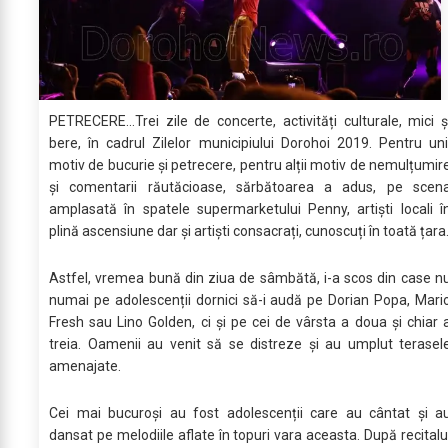
PETRECERE…Trei zile de concerte, activități culturale, mici ș
bere, în cadrul Zilelor municipiului Dorohoi 2019. Pentru uni
motiv de bucurie și petrecere, pentru alții motiv de nemulțumir
și comentarii răutăcioase, sărbătoarea a adus, pe scen
amplasată în spatele supermarketului Penny, artiști locali î
plină ascensiune dar și artiști consacrați, cunoscuți în toată țara
Astfel, vremea bună din ziua de sâmbătă, i-a scos din case n
numai pe adolescenții dornici să-i audă pe Dorian Popa, Mari
Fresh sau Lino Golden, ci și pe cei de vârsta a doua și chiar 
treia. Oamenii au venit să se distreze și au umplut terasel
amenajate.
Cei mai bucuroși au fost adolescenții care au cântat și a
dansat pe melodiile aflate în topuri vara aceasta. După recitalu