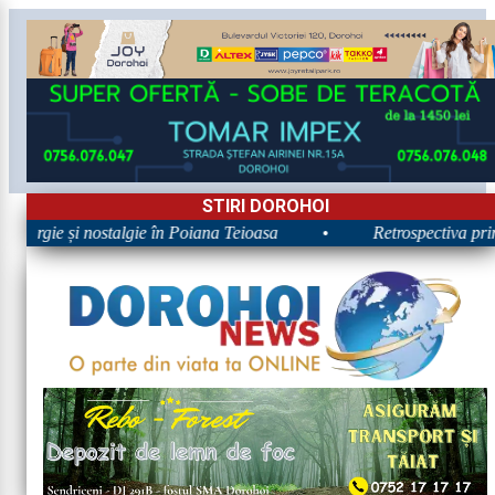
STIRI DOROHOI
nergie și nostalgie în Poiana Teioasa
•
Retrospectiva primei