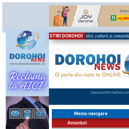
STIRI DOROHOI
n Sărbătoare!” – trei zile dedicate tradițiilor, culturii și comunității T
Daca sunteti martorul un
Meniu navigare
Anunturi