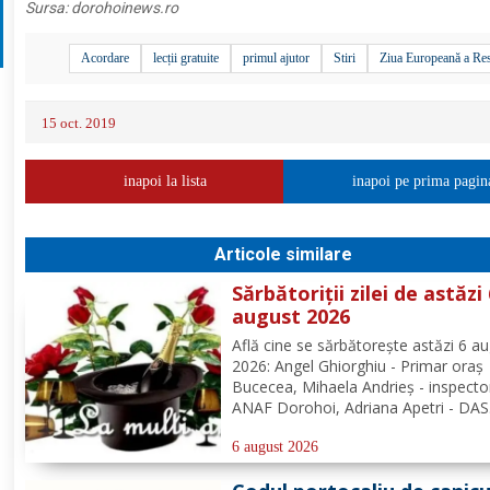
Sursa:
dorohoinews.ro
Acordare
lecții gratuite
primul ajutor
Stiri
Ziua Europeană a Res
15 oct. 2019
inapoi la lista
inapoi pe prima pagin
Articole similare
Sărbătoriții zilei de astăzi
august 2026
Află cine se sărbătoreşte astăzi 6 a
2026: Angel Ghiorghiu - Primar oraș
Bucecea, Mihaela Andrieș - inspecto
ANAF Dorohoi, Adriana Apetri - DAS
Dorohoi, Denisa Landea - Dorohoi.
Redacția Dorohoi News urează tutu
6 august 2026
mulți ani! Completează lista sărbători