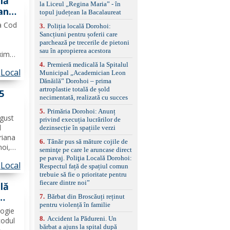
lă
la Liceul „Regina Maria” - în
împreună cu un set de
ani.
topul județean la Bacalaureat
anvelope de iarnă.
ea Cod
3
.
Poliția locală Dorohoi:
Sancțiuni pentru șoferii care
parchează pe trecerile de pietoni
n
sau în apropierea acestora
xime
4
.
Premieră medicală la Spitalul
Local
Municipal „Academician Leon
agul
Dănăilă” Dorohoi – prima
rămâne
artroplastie totală de șold
 5
necimentată, realizată cu succes
5
.
Primăria Dorohoi: Anunț
ugust
privind execuția lucrărilor de
l
dezinsecție în spațiile verzi
riana
6
.
Tânăr pus să măture cojile de
hoi,
seminţe pe care le aruncase direct
pe pavaj. Poliţia Locală Dorohoi:
Local
ror La
Respectul față de spațiul comun
trebuie să fie o prioritate pentru
ților
fiecare dintre noi”
lă
7
.
Bărbat din Broscăuți reținut
pentru violență în familie
logie
8
.
Accident la Pădureni. Un
codul
bărbat a ajuns la spital după