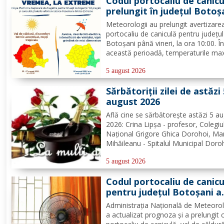
Codul portocaliu de canicu
din Dorohoi, la...
prelungit în județul Botoș
Pentru ziua de mâine sunt
Meteorologii au prelungit avertizar
prognozate și furtuni
portocaliu de caniculă pentru județul
Botoșani până vineri, la ora 10:00. Î
această perioadă, temperaturile ma
vor atinge 35 – 38°C, iar indicele
temperatură-umezeală va depăși pr
5 august 2026
critic de 80 de unități. Nopțile vor 
Sărbătoriții zilei de astăzi
tropicale, cu minime...
august 2026
Află cine se sărbătoreşte astăzi 5 a
2026: Crina Lipșa - profesor, Colegiu
Național Grigore Ghica Dorohoi, Ma
Mihăileanu - Spitalul Municipal Doro
Nelu Moroșanu - Poliția Dorohoi.
Redacția Dorohoi News urează tutu
5 august 2026
mulți ani! Completează lista sărbători
Codul portocaliu de canicu
din Dorohoi, la...
pentru județul Botoșani a
fost prelungit
Administrația Națională de Meteoro
a actualizat prognoza și a prelungit 