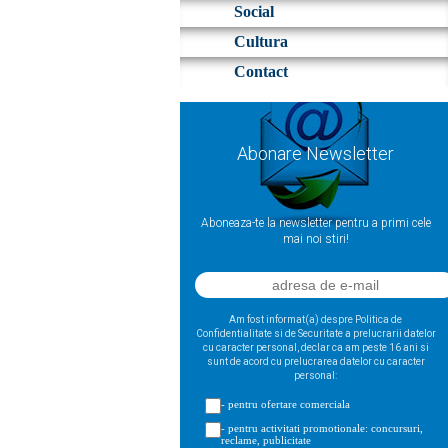
Social
Cultura
Contact
Abonare Newsletter
Aboneaza-te la newsletter pentru a primi cele
mai noi stiri!
Am fost informat(a) despre Politica de
Confidentialitate si de Securitate a prelucrarii datelor
cu caracter personal, declar ca am peste 16 ani si
sunt de acord cu prelucrarea datelor cu caracter
personal:
- pentru ofertare comerciala
- pentru activitati promotionale: concursuri,
reclame, publicitate