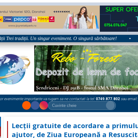
rei tradiții. Un singur eveniment. O singură sărbătoare!
•
Pla
or evenimente importante va rugam sa ne contactati la tel:
0749.877.802
sau email:
Lecții gratuite de acordare a primul
ajutor, de Ziua Europeană a Resuscit