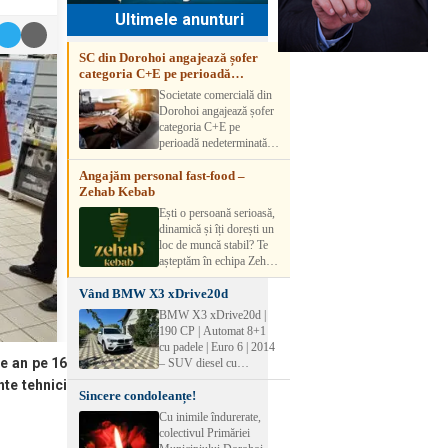
Ultimele anunturi
SC din Dorohoi angajează șofer
categoria C+E pe perioadă
nedeterminată
Societate comercială din
Dorohoi angajează șofer
categoria C+E pe
perioadă nedeterminată.
Candidatul trebuie să
Angajăm personal fast-food –
aibă experiență și atestat
Zehab Kebab
transport marfă. Pentru
detalii, vă rog să sunați la
Ești o persoană serioasă,
numărul de telefon.
dinamică și îți dorești un
loc de muncă stabil? Te
așteptăm în echipa Zehab
Kebab! Posturi
Vând BMW X3 xDrive20d
disponibile: -
SHAORMAR AJUTOR
BMW X3 xDrive20d |
BUCATAR 2/posturi -
190 CP | Automat 8+1
LUCRATOR
cu padele | Euro 6 | 2014
COMERCIAL
re an pe 16
– SUV diesel cu
VANZATOR /2 posturi
tracțiune integrală,
nte tehnici
OFERIM : Contract de
Sincere condoleanțe!
perfect pentru cei care
muncă Program flexibil
doresc performanță,
Cu inimile îndurerate,
Salariu motivant, în
confort și siguranță în
colectivul Primăriei
funcție de experienț
orice condiții.