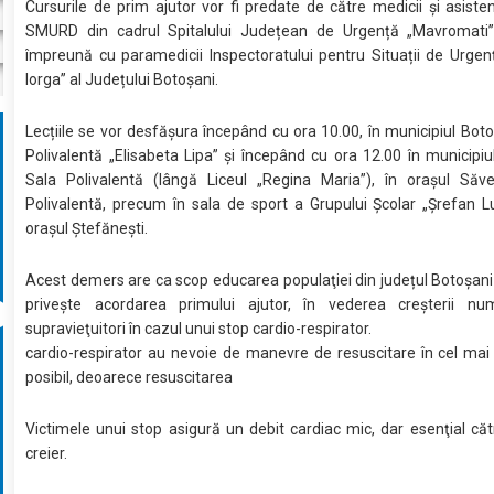
Cursurile de prim ajutor vor fi predate de către medicii și asistenț
SMURD din cadrul Spitalului Județean de Urgență „Mavromati”
împreună cu paramedicii Inspectoratului pentru Situații de Urgen
Iorga” al Județului Botoșani.
Lecțiile se vor desfășura începând cu ora 10.00, în municipiul Boto
Polivalentă „Elisabeta Lipa” și începând cu ora 12.00 în municipiu
Sala Polivalentă (lângă Liceul „Regina Maria”), în orașul Săv
Polivalentă, precum în sala de sport a Grupului Școlar „Șrefan L
orașul Ștefănești.
Acest demers are ca scop educarea populaţiei din județul Botoșani
priveşte acordarea primului ajutor, în vederea creşterii nu
supravieţuitori în cazul unui stop cardio-respirator.
cardio-respirator au nevoie de manevre de resuscitare în cel mai
posibil, deoarece resuscitarea
Victimele unui stop asigură un debit cardiac mic, dar esenţial căt
creier.