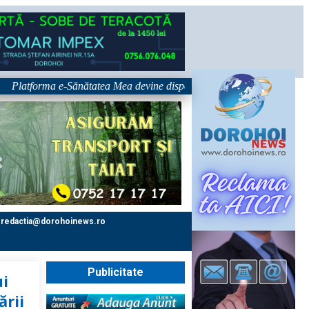
tforma e-Sănătatea Mea devine disponibilă pe 1 septembrie: pacientul dev
redactia@dorohoinews.ro
Publicitate
ui
ării