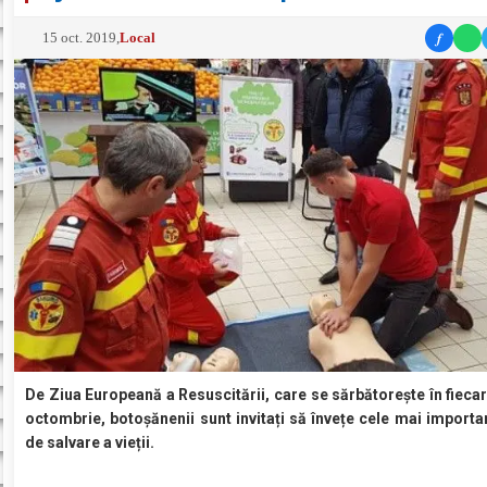
f
15 oct. 2019
,
Local
De Ziua Europeană a Resuscitării, care se sărbătorește în fieca
octombrie, botoșănenii sunt invitați să învețe cele mai importa
de salvare a vieții.