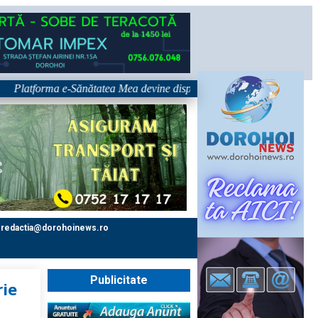
atforma e-Sănătatea Mea devine disponibilă pe 1 septembrie: pacientul de
redactia@dorohoinews.ro
Publicitate
rie