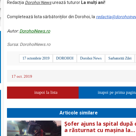
Redacția
Dorohoi News
urează tuturor
La mulți ani!
Completează lista sărbătoriților din Dorohoi, la
redactia@dorohoine
Autor:
DorohoiNews.ro
Sursa:
DorohoiNews.ro
17 octombrie 2019
DOROHOI
Dorohoi News
Sarbatoritii Zilei
17 oct. 2019
inapoi la lista
inapoi pe prima pagin
Articole similare
Șofer ajuns la spital după 
a răsturnat cu mașina la