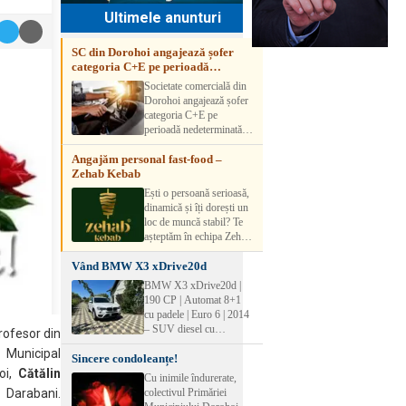
Ultimele anunturi
SC din Dorohoi angajează șofer
categoria C+E pe perioadă
nedeterminată
Societate comercială din
Dorohoi angajează șofer
categoria C+E pe
perioadă nedeterminată.
Candidatul trebuie să
Angajăm personal fast-food –
aibă experiență și atestat
Zehab Kebab
transport marfă. Pentru
detalii, vă rog să sunați la
Ești o persoană serioasă,
numărul de telefon.
dinamică și îți dorești un
loc de muncă stabil? Te
așteptăm în echipa Zehab
Kebab! Posturi
Vând BMW X3 xDrive20d
disponibile: -
SHAORMAR AJUTOR
BMW X3 xDrive20d |
BUCATAR 2/posturi -
190 CP | Automat 8+1
LUCRATOR
cu padele | Euro 6 | 2014
COMERCIAL
– SUV diesel cu
rofesor din
VANZATOR /2 posturi
tracțiune integrală,
OFERIM : Contract de
 Municipal
Sincere condoleanțe!
perfect pentru cei care
muncă Program flexibil
doresc performanță,
oi,
Cătălin
Cu inimile îndurerate,
Salariu motivant, în
confort și siguranță în
colectivul Primăriei
Darabani.
funcție de experienț
orice condiții.