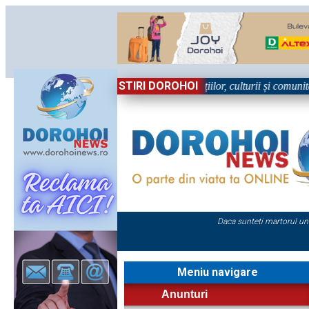
STIRI DOROHOI
în Sărbătoare!” – trei zile dedicate tradițiilor, culturii și comunității 
Daca sunteti martorul un
Meniu navigare
Anunturi