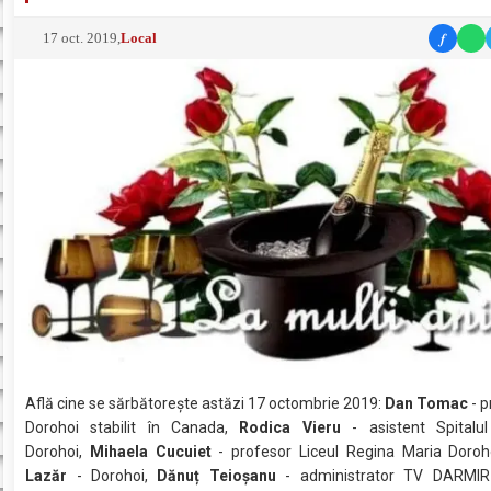
f
17 oct. 2019
,
Local
Află cine se sărbătoreşte astăzi 17 octombrie 2019:
Dan Tomac
- p
Dorohoi stabilit în Canada,
Rodica Vieru
- asistent Spitalul
Dorohoi,
Mihaela Cucuiet
- profesor Liceul Regina Maria Doroh
Lazăr
- Dorohoi,
Dănuț Teioșanu
- administrator TV DARMIR 