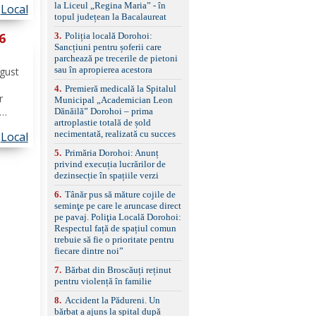
la Liceul „Regina Maria” - în
Local
împreună cu un set de
dii de
topul județean la Bacalaureat
anvelope de iarnă.
arele
 6
3
.
Poliția locală Dorohoi:
Sancțiuni pentru șoferii care
parchează pe trecerile de pietoni
sau în apropierea acestora
ugust
4
.
Premieră medicală la Spitalul
r
Municipal „Academician Leon
Dănăilă” Dorohoi – prima
artroplastie totală de șold
necimentată, realizată cu succes
Local
ror La
ților
5
.
Primăria Dorohoi: Anunț
privind execuția lucrărilor de
dezinsecție în spațiile verzi
6
.
Tânăr pus să măture cojile de
seminţe pe care le aruncase direct
pe pavaj. Poliţia Locală Dorohoi:
Respectul față de spațiul comun
trebuie să fie o prioritate pentru
fiecare dintre noi”
7
.
Bărbat din Broscăuți reținut
pentru violență în familie
8
.
Accident la Pădureni. Un
bărbat a ajuns la spital după