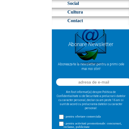
Social
Cultura
Contact
Abonare Newsletter
Aboneaza-te la newsletter pentru a primi cele
mai noi stiri!
Am fost informat(a) despre Politica de
Confidentialitate si de Securitate a prelucrarii datelor
cu caracter personal, declar ca am peste 16 ani si
sunt de acord cu prelucrarea datelor cu caracter
personal:
- pentru ofertare comerciala
- pentru activitati promotionale: concursuri,
reclame, publicitate