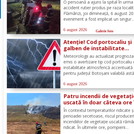
Flămânzi
O persoană a ajuns la spital în urma
accident rutier produs pe raza localit
Flămânzi, joi dimineață, 6 august 20
eveniment a fost implicat un singur
autoturism. La caz au ajuns, în cel m
scurt timp, pompierii din cadrul Punc
6 august 2026
Galerie foto
de Lucru Flămânzi, cu o autospecial
Atenție! Cod portocaliu și
stingere și...
galben de instabilitate
atmosferică pentru județu
Meteorologii au actualizat prognoza
Botoșani
emis o avertizare tip cod portocaliu
instabilitate atmosferică accentuată
pentru județul Botoșani valabilă astă
între orele 12:00 – 23:00. În intervalu
menționat vor fi perioade cu instabil
6 august 2026
atmosferică accentuată ce se va
Patru incendii de vegetați
manifesta prin...
uscată în doar câteva ore 
județul Botoșani. La Bros
În contextul temperaturilor ridicate și
a ars un hectar de vegeta
perioadei secetoase, riscul produceri
incendiilor de vegetație uscată răm
ridicat. În ultimele ore, pompierii
botoșăneni au intervenit pentru