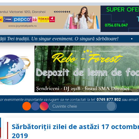
Trei tradiții. Un singur eveniment. O singură sărbătoare!
•
Pl
or evenimente importante va rugam sa ne contactati la tel:
0749.877.802
sau email:
Sărbătoriții zilei de astăzi 17 octomb
2019