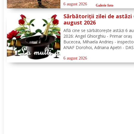
localizarea și lichidarea a patru incen
6 august 2026
Galerie foto
vegetație uscată, produse în următo
Sărbătoriții zilei de astăzi
localități: Broscăuți –...
august 2026
Află cine se sărbătoreşte astăzi 6 a
2026: Angel Ghiorghiu - Primar oraș
Bucecea, Mihaela Andrieș - inspecto
ANAF Dorohoi, Adriana Apetri - DAS
Dorohoi, Denisa Landea - Dorohoi.
Redacția Dorohoi News urează tutu
6 august 2026
mulți ani! Completează lista sărbători
din Dorohoi, la...