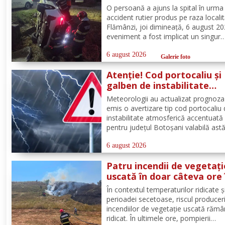
Flămânzi
O persoană a ajuns la spital în urma
accident rutier produs pe raza localit
Flămânzi, joi dimineață, 6 august 20
eveniment a fost implicat un singur
autoturism. La caz au ajuns, în cel m
scurt timp, pompierii din cadrul Punc
6 august 2026
Galerie foto
de Lucru Flămânzi, cu o autospecial
Atenție! Cod portocaliu și
stingere și...
galben de instabilitate
atmosferică pentru județu
Meteorologii au actualizat prognoza
Botoșani
emis o avertizare tip cod portocaliu
instabilitate atmosferică accentuată
pentru județul Botoșani valabilă astă
între orele 12:00 – 23:00. În intervalu
menționat vor fi perioade cu instabil
6 august 2026
atmosferică accentuată ce se va
Patru incendii de vegetați
manifesta prin...
uscată în doar câteva ore 
județul Botoșani. La Bros
În contextul temperaturilor ridicate și
a ars un hectar de vegeta
perioadei secetoase, riscul produceri
incendiilor de vegetație uscată răm
ridicat. În ultimele ore, pompierii