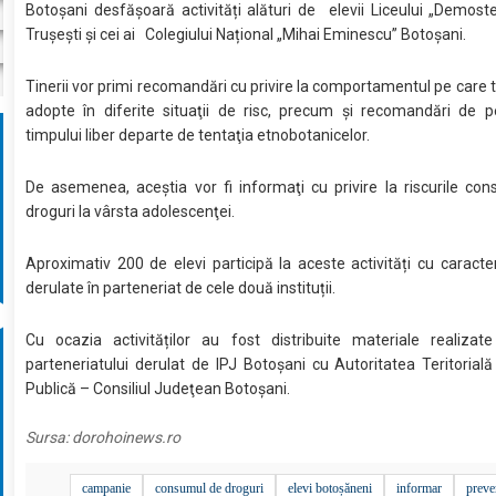
Botoşani desfășoară activități alături de elevii Liceului „Demos
Trușești și cei ai Colegiului Național „Mihai Eminescu” Botoșani.
Tinerii vor primi recomandări cu privire la comportamentul pe care tr
adopte în diferite situaţii de risc, precum şi recomandări de p
timpului liber departe de tentaţia etnobotanicelor.
De asemenea, aceştia vor fi informaţi cu privire la riscurile co
droguri la vârsta adolescenţei.
Aproximativ 200 de elevi participă la aceste activități cu caracter
derulate în parteneriat de cele două instituții.
Cu ocazia activităților au fost distribuite materiale realizate
parteneriatului derulat de IPJ Botoșani cu Autoritatea Teritorial
Publică – Consiliul Judeţean Botoşani.
Sursa:
dorohoinews.ro
campanie
consumul de droguri
elevi botoșăneni
informar
preve