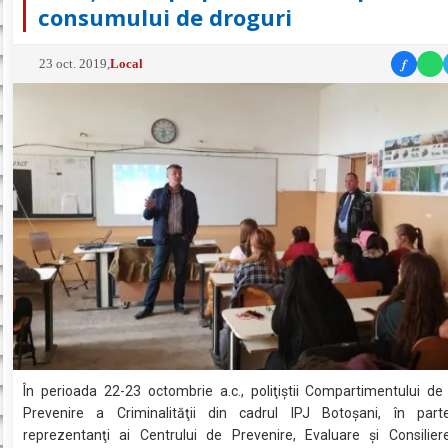
consumului de droguri
f
23 oct. 2019
,
Local
În perioada 22-23 octombrie a.c., poliţiştii Compartimentului de
Prevenire a Criminalităţii din cadrul IPJ Botoşani, în part
reprezentanţi ai Centrului de Prevenire, Evaluare şi Consilier