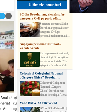
Ultimele anunturi
SC din Dorohoi angajează șofer
categoria C+E pe perioadă
nedeterminată
Societate comercială din
Dorohoi angajează șofer
categoria C+E pe
perioadă nedeterminată.
Candidatul trebuie să
Angajăm personal fast-food –
aibă experiență și atestat
Zehab Kebab
transport marfă. Pentru
detalii, vă rog să sunați la
Ești o persoană serioasă,
numărul de telefon.
dinamică și îți dorești un
loc de muncă stabil? Te
așteptăm în echipa Zehab
Kebab! Posturi
Colectivul Colegiului Național
disponibile: -
„Grigore Ghica” Dorohoi
SHAORMAR AJUTOR
transmite sincere condoleanțe
BUCATAR 2/posturi -
Colectivul Colegiului
LUCRATOR
Național „Grigore
COMERCIAL
Ghica” Dorohoi este
VANZATOR /2 posturi
alături de colega Alexa
OFERIM : Contract de
 Analiză şi
Lăcrămioara la trecerea în
muncă Program flexibil
Vând BMW X3 xDrive20d
neființă a soțului și
eneriat cu
Salariu motivant, în
transmite sincere
BMW X3 xDrive20d |
e Antidrog
funcție de experienț
condoleanțe familiei.