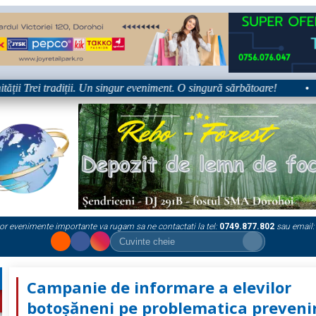
ii Trei tradiții. Un singur eveniment. O singură sărbătoare!
•
or evenimente importante va rugam sa ne contactati la tel:
0749.877.802
sau email:
Campanie de informare a elevilor
botoșăneni pe problematica prevenir