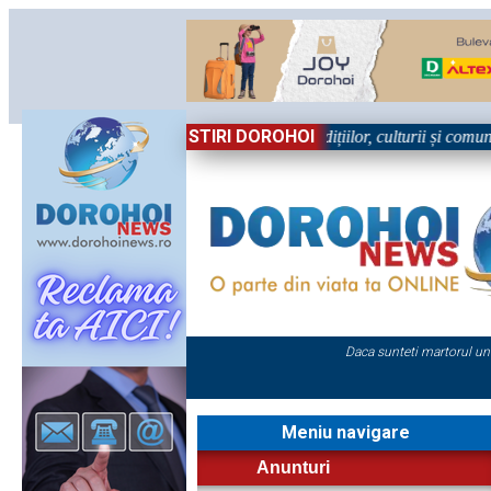
STIRI DOROHOI
l, în Sărbătoare!” – trei zile dedicate tradițiilor, culturii și comunităț
Daca sunteti martorul un
Meniu navigare
Anunturi