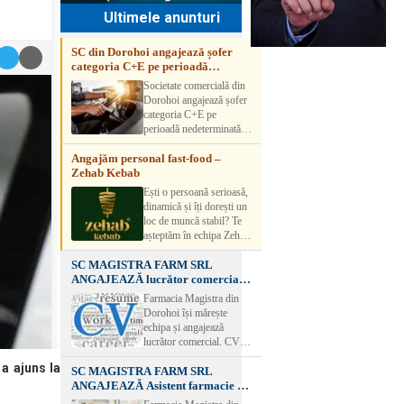
Ultimele anunturi
SC din Dorohoi angajează șofer
categoria C+E pe perioadă
nedeterminată
Societate comercială din
Dorohoi angajează șofer
categoria C+E pe
perioadă nedeterminată.
Candidatul trebuie să
Angajăm personal fast-food –
aibă experiență și atestat
Zehab Kebab
transport marfă. Pentru
detalii, vă rog să sunați la
Ești o persoană serioasă,
numărul de telefon.
dinamică și îți dorești un
loc de muncă stabil? Te
așteptăm în echipa Zehab
Kebab! Posturi
SC MAGISTRA FARM SRL
disponibile: -
ANGAJEAZĂ lucrător comercial –
SHAORMAR AJUTOR
DOROHOI
BUCATAR 2/posturi -
Farmacia Magistra din
LUCRATOR
Dorohoi își mărește
COMERCIAL
echipa și angajează
VANZATOR /2 posturi
lucrător comercial. CV-
OFERIM : Contract de
urile se pot depune: * la
muncă Program flexibil
a ajuns la
SC MAGISTRA FARM SRL
sediul Farmaciei
Salariu motivant, în
ANGAJEAZĂ Asistent farmacie –
Magistra – Bulevardul
funcție de experienț
DOROHOI
Victoriei nr. 23, Dorohoi