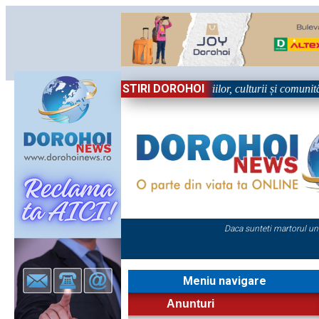
STIRI DOROHOI
n Sărbătoare!” – trei zile dedicate tradițiilor, culturii și comunității T
Daca sunteti martorul un
Meniu navigare
Anunturi