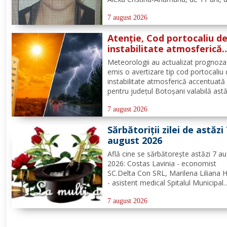
plecat voluntar de la locuința de dom
din satul și comuna Dimăcheni, jude
7 august 2026
Botoșani. Semnalmentele numitei Ale
Atenție, Cod portocaliu d
instabilitate atmosferică
pentru județul Botoșani!
Meteorologii au actualizat prognoza
emis o avertizare tip cod portocaliu
instabilitate atmosferică accentuată
pentru județul Botoșani valabilă astă
între orele 12:00 – 23:00. Aceasta se
manifesta prin intensificări ale vântul
7 august 2026
vijelii puternice (rafale de 70...90 km/
Sărbătoriții zilei de astăzi
averse...
august 2026
Află cine se sărbătoreşte astăzi 7 a
2026: Costas Lavinia - economist
SC.Delta Con SRL, Marilena Liliana 
- asistent medical Spitalul Municipal
Dorohoi, preot Ștefan Bogdan Mihai
misionar protopopesc Protopopiatu
7 august 2026
Dorohoi, Marcela Simona Vieru - pr
Grup Școlar Alexandru Vlahuță...