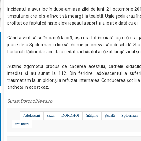
Incidentul a avut loc în după-amiaza zilei de luni, 21 octombrie 201
timpul unei ore, el s-a învoit să meargă la toaletă. Ușile școlii erau în
profitat de faptul că niște elevi ieșeau la sport și a ieșit o dată cu ei.
Când a vrut să se întoarcă la oră, ușa era tot încuiată, așa că s-a g
joace de-a Spiderman în loc să cheme pe cineva să îi deschidă. S-a
burlanul clădirii, dar acesta a cedat, iar băiatul a căzut lângă zidul șco
Auzind zgomotul produs de căderea acestuia, cadrele didactic
imediat și au sunat la 112. Din fericire, adolescentul a sufer
traumatism la un picior și a refuzat internarea. Conducerea școlii 
anchetă în acest caz.
Sursa:
DorohoiNews.ro
Adolescent
cazut
DOROHOI
înălțime
Școală
Spiderman
trei metri