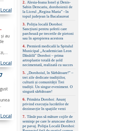
control, asistent
2
.
Alesia-Ioana Ionel și Denis-
iciliu
schimbare bandă și
Sabin Derscariu, dorohoienii de
Local
țul
menținere bandă Faruri
la Liceul „Regina Maria” - în
bi-xenon adaptive cu
xa...
topul județean la Bacalaureat
funcție Cornering,
e
3
.
Poliția locală Dorohoi:
asistent fază lungă
Sancțiuni pentru șoferii care
automată , lumini de zi
parchează pe trecerile de pietoni
LED, proiectoare ceață
 și au
sau în apropierea acestora
LED, spălătoare faruri
 de
Senzori parcare
4
.
Premieră medicală la Spitalul
față/spate, cameră
Municipal „Academician Leon
zi,
marșarier Keyless entry
Dănăilă” Dorohoi – prima
& start, geamuri electrice
 va
artroplastie totală de șold
față/spate, oglinzi
Local
ui,
necimentată, realizată cu succes
electrice, încălzite și
h),
rabatabile Sistem hands-
5
.
„Dorohoiul, în Sărbătoare!” –
 7
free, Bluetooth, USB
trei zile dedicate tradițiilor,
Sistem start/stop, frână
culturii și comunității Trei
de parcare electrică,
tradiții. Un singur eveniment. O
ugust
anvelope vară runflat
singură sărbătoare!
Control presiune pneuri,
6
.
Primăria Dorohoi: Anunț
filtru de particule,
Hunea
privind execuția lucrărilor de
standard Euro 6 Trapă
dezinsecție în spațiile verzi
panoramică, geamuri
 -
spate fumurii Carlig de
Local
l
7
.
Tânăr pus să măture cojile de
remorcare Bonus: -
seminţe pe care le aruncase direct
ofesor
Covorașe textile montate
pe pavaj. Poliţia Locală Dorohoi:
pe mașină. -Ofer și un
Respectul față de spațiul comun