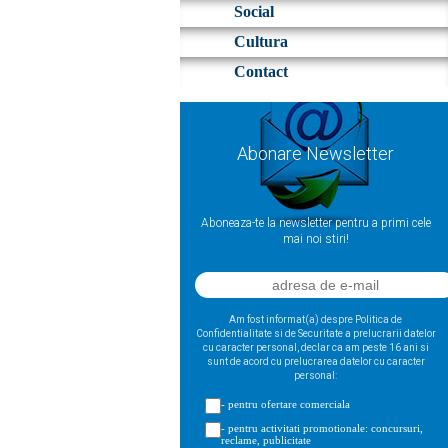
Social
Cultura
Contact
Abonare Newsletter
Aboneaza-te la newsletter pentru a primi cele
mai noi stiri!
Am fost informat(a) despre Politica de
Confidentialitate si de Securitate a prelucrarii datelor
cu caracter personal, declar ca am peste 16 ani si
sunt de acord cu prelucrarea datelor cu caracter
personal:
- pentru ofertare comerciala
- pentru activitati promotionale: concursuri,
reclame, publicitate