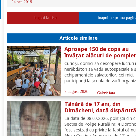
24 oct. 2019
inapoi la lista
inapoi pe prima pagin
Articole similare
Aproape 150 de copii au
învățat alături de pompier
botoșăneni, că siguranța
Curioși, dornici să descopere lucruri 
începe cu un gest simplu
nerăbdători să vadă autospecialele ș
echipamentele salvatorilor, cei mici,
participanți la școala de vară organi
de Parohia „Sf. Spiridon” din municip
Botoșani, au avut parte de o întâlnir
7 august 2026
Galerie foto
interactivă despre prevenirea situații
Tânără de 17 ani, din
urgență și...
Dimăcheni, dată dispărut
după ce a plecat voluntar
La data de 08.07.2026, polițiștii din 
acasă și nu a mai revenit
Secției de Poliție Rurală nr. 4 Doroh
fost sesizați cu privire la faptul că n
Alexa Cristina-Anamaria, de 17 ani, 