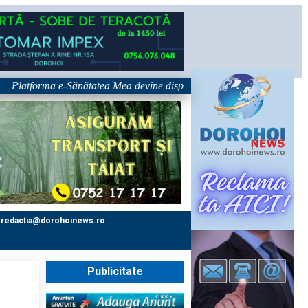
tforma e-Sănătatea Mea devine disponibilă pe 1 septembrie: pacientul dev
redactia@dorohoinews.ro
Publicitate