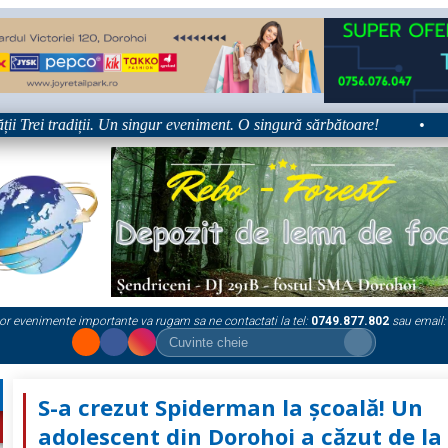
rei tradiții. Un singur eveniment. O singură sărbătoare!
•
Pla
or evenimente importante va rugam sa ne contactati la tel:
0749.877.802
sau email:
S-a crezut Spiderman la școală! Un
adolescent din Dorohoi a căzut de la