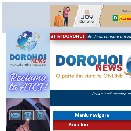
STIRI DOROHOI
țional „Grigore Ghica” Dorohoi - Activitate de diseminare a rezul
Daca sunteti martorul un
Meniu navigare
Anunturi