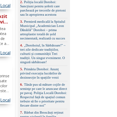
etras
2
.
Poliția locală Dorohoi:
reglaj lombar electric
Local
Sancțiuni pentru șoferii care
pentru șofer și pasager
parchează pe trecerile de pietoni
Volan multifuncțional
sau în apropierea acestora
îmbrăcat în piele, cu
ozit
padele pentru schimbarea
vit
3
.
Premieră medicală la Spitalul
treptelor Adaptive cruise
Municipal „Academician Leon
control, asistent
ptea
Dănăilă” Dorohoi – prima
schimbare bandă și
atea
artroplastie totală de șold
menținere bandă Faruri
 de
necimentată, realizată cu succes
bi-xenon adaptive cu
ce a
funcție Cornering,
4
.
„Dorohoiul, în Sărbătoare!” –
dată
asistent fază lungă
trei zile dedicate tradițiilor,
Local
automată , lumini de zi
culturii și comunității Trei
LED, proiectoare ceață
tradiții. Un singur eveniment. O
ierii
LED, spălătoare faruri
singură sărbătoare!
Senzori parcare
5
.
Primăria Dorohoi: Anunț
față/spate, cameră
privind execuția lucrărilor de
marșarier Keyless entry
prinse
dezinsecție în spațiile verzi
& start, geamuri electrice
asate
față/spate, oglinzi
6
.
Tânăr pus să măture cojile de
cilor
electrice, încălzite și
seminţe pe care le aruncase direct
rabatabile Sistem hands-
estea
pe pavaj. Poliţia Locală Dorohoi:
free, Bluetooth, USB
rave.
Respectul față de spațiul comun
Sistem start/stop, frână
Local
i, în
trebuie să fie o prioritate pentru
de parcare electrică,
muna...
fiecare dintre noi”
anvelope vară runflat
Control presiune pneuri,
7
.
Bărbat din Broscăuți reținut
filtru de particule,
pentru violență în familie