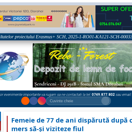
tatelor proiectului Erasmus+ SCH, 2025-1-RO01-KA121-SCH-000333361
or evenimente importante va rugam sa ne contactati la tel:
0749.877.802
sau email:
Femeie de 77 de ani dispărută după 
mers să-şi viziteze fiul