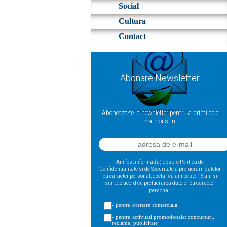
Social
Cultura
Contact
Abonare Newsletter
Aboneaza-te la newsletter pentru a primi cele
mai noi stiri!
Am fost informat(a) despre Politica de
Confidentialitate si de Securitate a prelucrarii datelor
cu caracter personal, declar ca am peste 16 ani si
sunt de acord cu prelucrarea datelor cu caracter
personal:
- pentru ofertare comerciala
- pentru activitati promotionale: concursuri,
reclame, publicitate