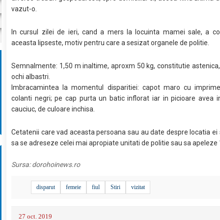
vazut-o.
In cursul zilei de ieri, cand a mers la locuinta mamei sale, a c
aceasta lipseste, motiv pentru care a sesizat organele de politie.
Semnalmente: 1,50 m inaltime, aproxm 50 kg, constitutie astenica,
ochi albastri.
Imbracamintea la momentul disparitiei: capot maro cu imprimeur
colanti negri; pe cap purta un batic inflorat iar in picioare avea in
cauciuc, de culoare inchisa.
Cetatenii care vad aceasta persoana sau au date despre locatia ei 
sa se adreseze celei mai apropiate unitati de politie sau sa apeleze
Sursa:
dorohoinews.ro
disparut
femeie
fiul
Stiri
vizitat
27 oct. 2019