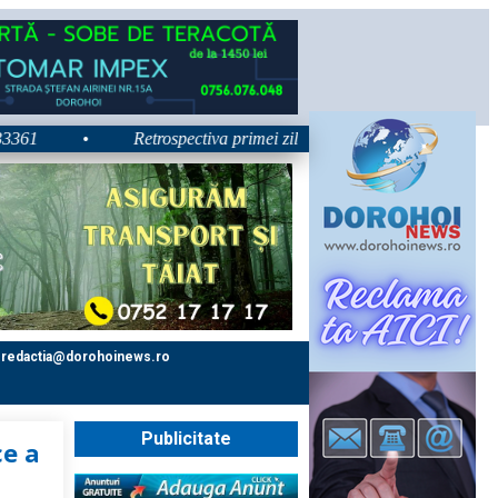
•
Retrospectiva primei zile la Zilele Nordului 2026: Dezbater
redactia@dorohoinews.ro
Publicitate
ce a