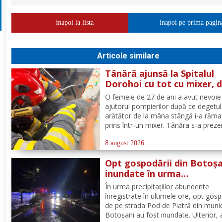
inapoi la lista
inapoi pe prima pagin
Articole similare
Tânără ajunsă la Spitalul
Dorohoi cu tot cu mixer, 
ce și-a prins degetul în ap
O femeie de 27 de ani a avut nevoie
ajutorul pompierilor după ce degetul
arătător de la mâna stângă i-a răma
prins într-un mixer. Tânăra s-a preze
la Spitalul Municipal Dorohoi cu tot 
aparatul electrocasnic, iar medicii au
8 august 2026
solicitat intervenția salvatorilor. Pom
Opt gospodării din Botoșa
din cadrul...
inundate în urma
precipitațiilor abundente 
În urma precipitațiilor abundente
ultimele ore
înregistrate în ultimele ore, opt gosp
de pe strada Pod de Piatră din munic
Botoșani au fost inundate. Ulterior,