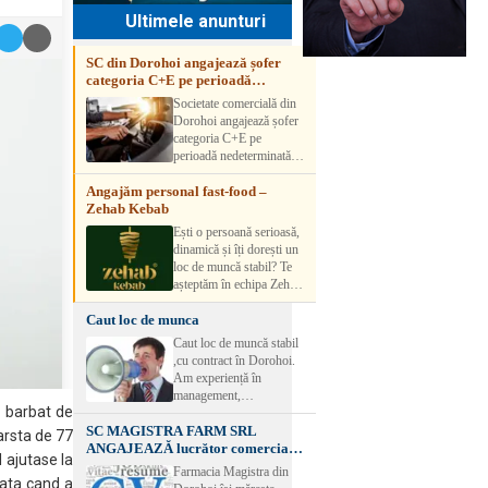
Ultimele anunturi
SC din Dorohoi angajează șofer
categoria C+E pe perioadă
nedeterminată
Societate comercială din
Dorohoi angajează șofer
categoria C+E pe
perioadă nedeterminată.
Candidatul trebuie să
Angajăm personal fast-food –
aibă experiență și atestat
Zehab Kebab
transport marfă. Pentru
detalii, vă rog să sunați la
Ești o persoană serioasă,
numărul de telefon.
dinamică și îți dorești un
loc de muncă stabil? Te
așteptăm în echipa Zehab
Kebab! Posturi
Caut loc de munca
disponibile: -
SHAORMAR AJUTOR
Caut loc de muncă stabil
BUCATAR 2/posturi -
,cu contract în Dorohoi.
LUCRATOR
Am experiență în
COMERCIAL
management,
VANZATOR /2 posturi
n barbat de
contabilitate, ospătărie .
OFERIM : Contract de
SC MAGISTRA FARM SRL
Rog seriozitate
arsta de 77
muncă Program flexibil
ANGAJEAZĂ lucrător comercial –
Salariu motivant, în
l ajutase la
DOROHOI
Farmacia Magistra din
funcție de experienț
data cand a