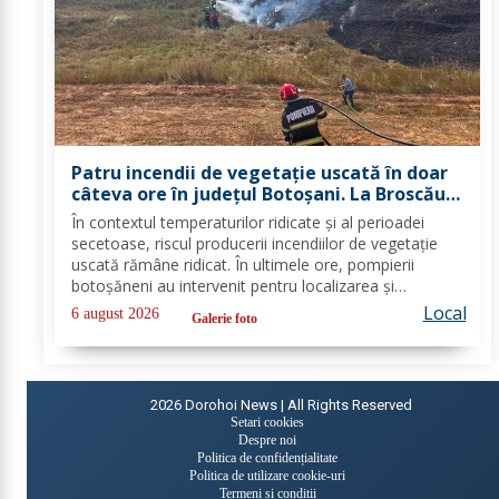
Patru incendii de vegetație uscată în doar
câteva ore în județul Botoșani. La Broscăuți
a ars un hectar de vegetație
În contextul temperaturilor ridicate și al perioadei
secetoase, riscul producerii incendiilor de vegetație
uscată rămâne ridicat. În ultimele ore, pompierii
botoșăneni au intervenit pentru localizarea și
lichidarea a patru incendii de vegetație uscată,
Local
6 august 2026
Galerie foto
produse în următoarele localități: Broscăuți –...
2026
Dorohoi News | All Rights Reserved
Setari cookies
Despre noi
Politica de confidențialitate
Politica de utilizare cookie-uri
Termeni și condiții