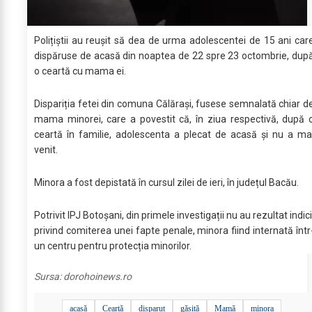
Polițiștii au reușit să dea de urma adolescentei de 15 ani car
dispăruse de acasă din noaptea de 22 spre 23 octombrie, dup
o ceartă cu mama ei.
Dispariția fetei din comuna Călărași, fusese semnalată chiar d
mama minorei, care a povestit că, în ziua respectivă, după 
ceartă în familie, adolescenta a plecat de acasă și nu a ma
venit.
Minora a fost depistată în cursul zilei de ieri, în județul Bacău.
Potrivit IPJ Botoșani, din primele investigații nu au rezultat indici
privind comiterea unei fapte penale, minora fiind internată într
un centru pentru protecția minorilor.
Sursa:
dorohoinews.ro
acasă
Ceartă
disparut
găsită
Mamă
minora