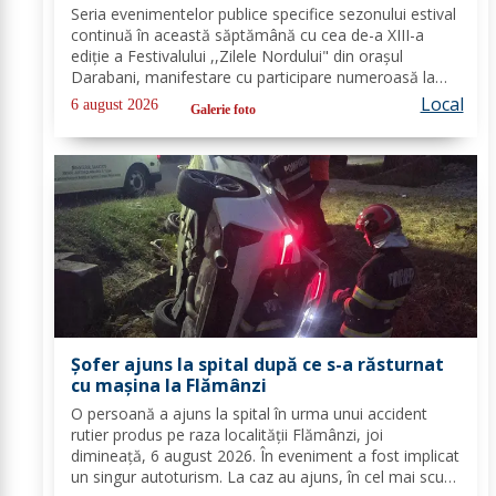
Seria evenimentelor publice specifice sezonului estival
continuă în această săptămână cu cea de-a XIII-a
ediție a Festivalului ,,Zilele Nordului" din orașul
Darabani, manifestare cu participare numeroasă la
care Inspectoratul de Jandarmi Județean Botoșani, în
Local
6 august 2026
Galerie foto
cooperare cu partenerii instituționali,...
Șofer ajuns la spital după ce s-a răsturnat
cu mașina la Flămânzi
O persoană a ajuns la spital în urma unui accident
rutier produs pe raza localității Flămânzi, joi
dimineață, 6 august 2026. În eveniment a fost implicat
un singur autoturism. La caz au ajuns, în cel mai scurt