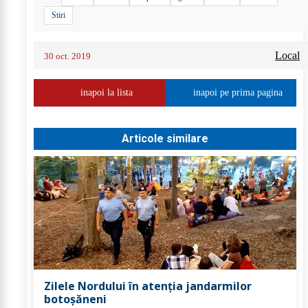
Stiri
Local
30 oct. 2019
inapoi la lista
inapoi pe prima pagina
Articole similare
Zilele Nordului în atenția jandarmilor
botoșăneni