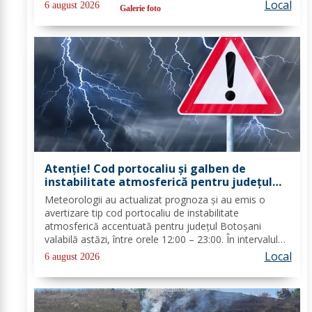
timp, pompierii din cadrul Punctului de Lucru Flămânzi,
Local
6 august 2026
Galerie foto
cu o autospecială de stingere și...
Atenție! Cod portocaliu și galben de
instabilitate atmosferică pentru județul
Botoșani
Meteorologii au actualizat prognoza și au emis o
avertizare tip cod portocaliu de instabilitate
atmosferică accentuată pentru județul Botoșani
valabilă astăzi, între orele 12:00 – 23:00. În intervalul
menționat vor fi perioade cu instabilitate atmosferică
Local
6 august 2026
accentuată ce se va manifesta prin...