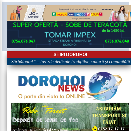
STIRI DOROHOI
 în Sărbătoare!” – trei zile dedicate tradițiilor, culturii și comunității