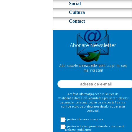
Social
Cultura
Contact
Abonare Newsletter
Aboneaza-te la newsletter pentru a primi cele
mai noi stiri!
Am fost informat(a) despre Politica de
Confidentialitate si de Securitate a prelucrarii datelor
cu caracter personal, declar ca am peste 16 ani si
sunt de acord cu prelucrarea datelor cu caracter
personal:
- pentru ofertare comerciala
- pentru activitati promotionale: concursuri,
reclame, publicitate