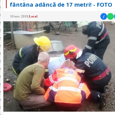
fântâna adâncă de 17 metri! - FOTO
f
10 nov. 2019
,
Local