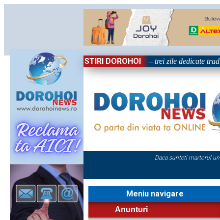
STIRI DOROHOI
„Dorohoiul, în Sărbătoare!” – trei zile dedicate tradițiilor
Daca sunteti martorul un
Meniu navigare
Anunturi