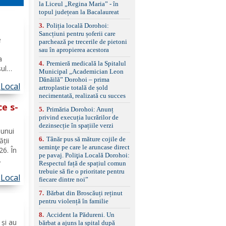
standard Euro 6 Trapă
la Liceul „Regina Maria” - în
panoramică, geamuri
topul județean la Bacalaureat
spate fumurii Carlig de
remorcare Bonus: -
3
.
Poliția locală Dorohoi:
Covorașe textile montate
Sancțiuni pentru șoferii care
e
pe mașină. -Ofer și un
parchează pe trecerile de pietoni
ă
set de covorașe din
sau în apropierea acestora
cauciuc/pvc. -Se vinde
a
4
.
Premieră medicală la Spitalul
împreună cu un set de
șul
Municipal „Academician Leon
anvelope de iarnă.
e
Dănăilă” Dorohoi – prima
Local
artroplastie totală de șold
necimentată, realizată cu succes
perare
ce s-
5
.
Primăria Dorohoi: Anunț
privind execuția lucrărilor de
dezinsecție în spațiile verzi
 unui
6
.
Tânăr pus să măture cojile de
ății
seminţe pe care le aruncase direct
26. În
pe pavaj. Poliţia Locală Dorohoi:
Respectul față de spațiul comun
ai
trebuie să fie o prioritate pentru
Local
tului
fiecare dintre noi”
ă de
7
.
Bărbat din Broscăuți reținut
pentru violență în familie
8
.
Accident la Pădureni. Un
l
 și au
bărbat a ajuns la spital după