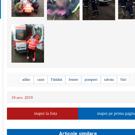
adânc
cazut
Fântână
femeie
pompieri
salvata
Stiri
10 nov. 2019
inapoi la lista
inapoi pe prima pagin
Articole similare