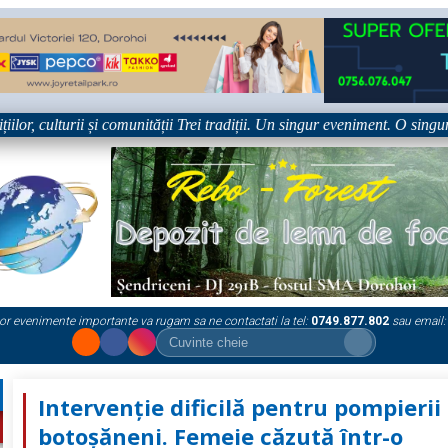
, culturii și comunității Trei tradiții. Un singur eveniment. O singură s
or evenimente importante va rugam sa ne contactati la tel:
0749.877.802
sau email:
Intervenție dificilă pentru pompierii
botoșăneni. Femeie căzută într-o