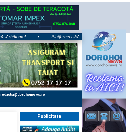
ărbătoare!
•
Platforma e-Sănătatea Mea devine disponibilă pe 1
redactia@dorohoinews.ro
Publicitate