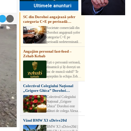
Ultimele anunturi
SC din Dorohoi angajează șofer
categoria C+E pe perioadă
nedeterminată
Societate comercială din
Dorohoi angajează șofer
categoria C+E pe
perioadă nedeterminată.
Candidatul trebuie să
Angajăm personal fast-food –
aibă experiență și atestat
Zehab Kebab
transport marfă. Pentru
detalii, vă rog să sunați la
Ești o persoană serioasă,
numărul de telefon.
dinamică și îți dorești un
loc de muncă stabil? Te
așteptăm în echipa Zehab
Kebab! Posturi
Colectivul Colegiului Național
disponibile: -
„Grigore Ghica” Dorohoi
SHAORMAR AJUTOR
transmite sincere condoleanțe
BUCATAR 2/posturi -
Colectivul Colegiului
LUCRATOR
Național „Grigore
COMERCIAL
Ghica” Dorohoi este
VANZATOR /2 posturi
alături de colega Alexa
OFERIM : Contract de
Lăcrămioara la trecerea în
muncă Program flexibil
Vând BMW X3 xDrive20d
neființă a soțului și
Salariu motivant, în
transmite sincere
BMW X3 xDrive20d |
funcție de experienț
condoleanțe familiei.