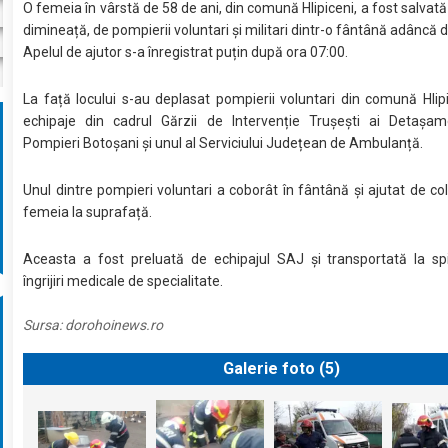
O femeia în vârstă de 58 de ani, din comună Hlipiceni, a fost salvată
dimineață, de pompierii voluntari și militari dintr-o fântână adâncă 
Apelul de ajutor s-a înregistrat puțin după ora 07:00.
La față locului s-au deplasat pompierii voluntari din comună Hlip
echipaje din cadrul Gărzii de Intervenție Trușești ai Detașam
Pompieri Botoșani și unul al Serviciului Județean de Ambulanță.
Unul dintre pompieri voluntari a coborât în fântână și ajutat de co
femeia la suprafață.
Aceasta a fost preluată de echipajul SAJ și transportată la spi
îngrijiri medicale de specialitate.
Sursa:
dorohoinews.ro
Galerie foto (
5
)