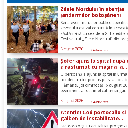
Zilele Nordului în atenția
jandarmilor botoșăneni
Seria evenimentelor publice specific
sezonului estival continuă în aceast
săptămână cu cea de-a XIII-a ediție 
Festivalului ,,Zilele Nordului" din ora
Darabani, manifestare cu participar
numeroasă la care Inspectoratul de
6 august 2026
Galerie foto
Jandarmi Județean Botoșani, în coo
Șofer ajuns la spital după 
cu partenerii instituționali,...
a răsturnat cu mașina la
Flămânzi
O persoană a ajuns la spital în urma
accident rutier produs pe raza localit
Flămânzi, joi dimineață, 6 august 20
eveniment a fost implicat un singur
autoturism. La caz au ajuns, în cel m
scurt timp, pompierii din cadrul Punc
6 august 2026
Galerie foto
de Lucru Flămânzi, cu o autospecial
Atenție! Cod portocaliu și
stingere și...
galben de instabilitate
atmosferică pentru județu
Meteorologii au actualizat prognoza