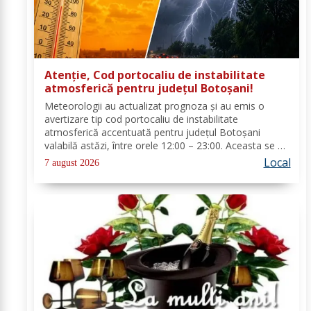
Atenție, Cod portocaliu de instabilitate
atmosferică pentru județul Botoșani!
Meteorologii au actualizat prognoza și au emis o
avertizare tip cod portocaliu de instabilitate
atmosferică accentuată pentru județul Botoșani
valabilă astăzi, între orele 12:00 – 23:00. Aceasta se va
manifesta prin intensificări ale vântului, vijelii puternice
Local
7 august 2026
(rafale de 70...90 km/h), averse...