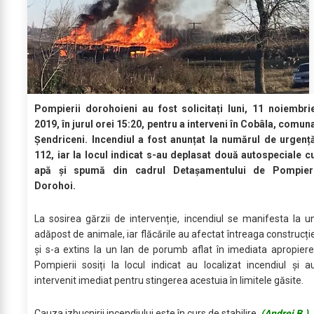
Pompierii dorohoieni au fost solicitați luni, 11 noiembri
2019, în jurul orei 15:20, pentru a interveni în Cobâla, comun
Șendriceni. Incendiul a fost anunțat la numărul de urgenț
112, iar la locul indicat s-au deplasat două autospeciale c
apă şi spumă din cadrul Detașamentului de Pompier
Dorohoi.
La sosirea gărzii de intervenție, incendiul se manifesta la u
adăpost de animale, iar flăcările au afectat întreaga construcți
și s-a extins la un lan de porumb aflat în imediata apropiere
Pompierii sosiți la locul indicat au localizat incendiul și a
intervenit imediat pentru stingerea acestuia în limitele găsite.
Cauza izbucnirii incendiului este în curs de stabilire.
(Andrei B.)