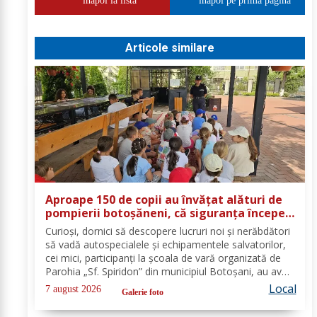
inapoi la lista
inapoi pe prima pagina
Articole similare
Aproape 150 de copii au învățat alături de
pompierii botoșăneni, că siguranța începe
cu un gest simplu
Curioși, dornici să descopere lucruri noi și nerăbdători
să vadă autospecialele și echipamentele salvatorilor,
cei mici, participanți la școala de vară organizată de
Parohia „Sf. Spiridon” din municipiul Botoșani, au avut
parte de o întâlnire interactivă despre prevenirea
Local
7 august 2026
Galerie foto
situațiilor de urgență și...