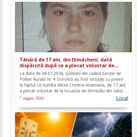
Tânără de 17 ani, din Dimăcheni, dată
dispărută după ce a plecat voluntar de
acasă și nu a mai revenit
La data de 08.07.2026, polițiștii din cadrul Secției de
Poliție Rurală nr. 4 Dorohoi au fost sesizați cu privire
la faptul că numita Alexa Cristina-Anamaria, de 17 ani,
a plecat voluntar de la locuința de domiciliu din satul și
comuna Dimăcheni, județul Botoșani. Semnalmentele
Local
7 august 2026
numitei Alexa...