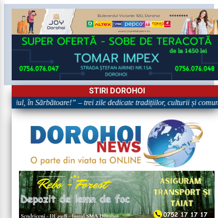
STIRI DOROHOI
hoiul, în Sărbătoare!” – trei zile dedicate tradițiilor, culturii și comun