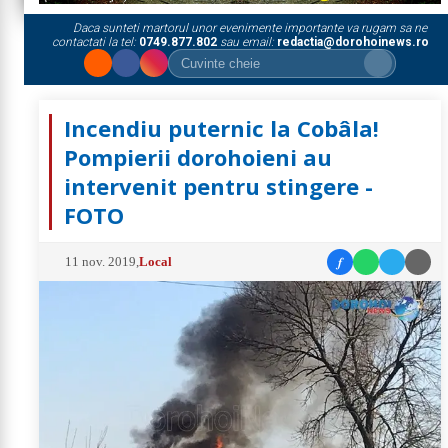
Daca sunteti martorul unor evenimente importante va rugam sa ne
contactati la tel:
0749.877.802
sau email:
redactia@dorohoinews.ro
Incendiu puternic la Cobâla!
Pompierii dorohoieni au
intervenit pentru stingere -
FOTO
f
11 nov. 2019
,
Local