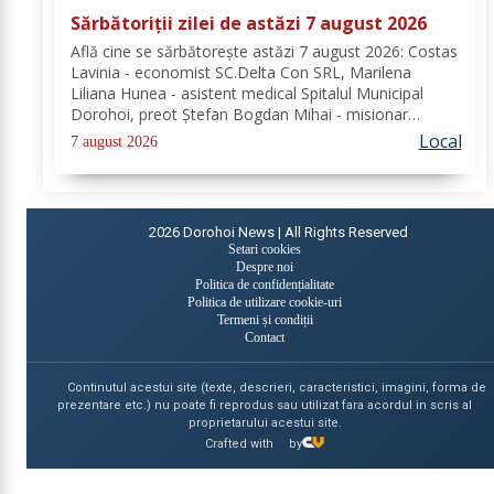
Sărbătoriții zilei de astăzi 7 august 2026
Află cine se sărbătoreşte astăzi 7 august 2026: Costas
Lavinia - economist SC.Delta Con SRL, Marilena
Liliana Hunea - asistent medical Spitalul Municipal
Dorohoi, preot Ștefan Bogdan Mihai - misionar
protopopesc Protopopiatul Dorohoi, Marcela Simona
Local
7 august 2026
Vieru - profesor Grup Școlar Alexandru Vlahuță...
2026
Dorohoi News | All Rights Reserved
Setari cookies
Despre noi
Politica de confidențialitate
Politica de utilizare cookie-uri
Termeni și condiții
Contact
Continutul acestui site (texte, descrieri, caracteristici, imagini, forma de
prezentare etc.) nu poate fi reprodus sau utilizat fara acordul in scris al
proprietarului acestui site.
Crafted with
by