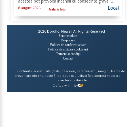
acestea pot provoca incendii cu consecințe grave. Un
astfel de eveniment s-a produs ieri, în cimitirul din
Local
8 august 2026
Galerie foto
localitatea Ichimeni, comuna...
2026
Dorohoi News | All Rights Reserved
Setari cookies
Despre noi
Politica de confidențialitate
Politica de utilizare cookie-uri
Termeni și condiții
Contact
Continutul acestui site (texte, descrieri, caracteristici, imagini, forma de
prezentare etc.) nu poate fi reprodus sau utilizat fara acordul in scris al
proprietarului acestui site.
Crafted with
by