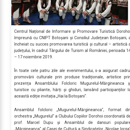
Centrul Națíonal de Informare și Promovare Turistică Doroho
împreună cu CNIPT Botoșani și Consiliul Județean Botoșani, 
încheiat cu succes promovarea turistică și cultural – artistică 
județului, în cadrul Târgului de Turism al României, perioada 1
– 17 noiembrie 2019.
În toate cele patru zile ale evenimentului, s-a asigurat cadru
promovării culturale prin produse tradiționale, artistice pri
prezența Ansamblului Folcloric Mugurelul-Mărgineanca ș
turistice cu pliante, hărți și ghiduri, lansând participanților l
această ediție invitația „Hai la Botoșani".
Ansamblul folcloric „Mugurelul-Mărgineanca", format di
orchestra „Mugurelul" a Clubului Copiilor Dorohoi coordonată d
prof. Marcel Dupu și Ansamblul de dansuri popular
„Mărgineanca" al Casei de Cultură a Sindicatelor „Nicolae Iorga