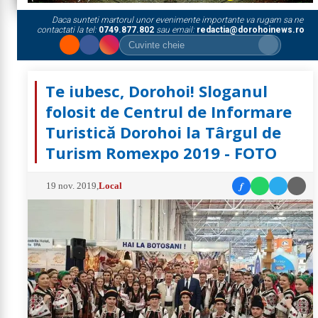
Daca sunteti martorul unor evenimente importante va rugam sa ne
contactati la tel:
0749.877.802
sau email:
redactia@dorohoinews.ro
Te iubesc, Dorohoi! Sloganul
folosit de Centrul de Informare
Turistică Dorohoi la Târgul de
Turism Romexpo 2019 - FOTO
f
19 nov. 2019
,
Local