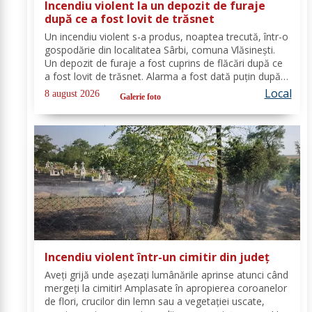
Incendiu violent la un depozit de furaje
după ce a fost lovit de trăsnet
Un incendiu violent s-a produs, noaptea trecută, într-o
gospodărie din localitatea Sârbi, comuna Vlăsinești.
Un depozit de furaje a fost cuprins de flăcări după ce
a fost lovit de trăsnet. Alarma a fost dată puțin după
ora 22:00. La caz s-au deplasat, în cel mai scurt timp,
Local
8 august 2026
Galerie foto
pompierii din cadrul...
Incendiu violent într-un cimitir din județ
Aveți grijă unde așezați lumânările aprinse atunci când
mergeți la cimitir! Amplasate în apropierea coroanelor
de flori, crucilor din lemn sau a vegetației uscate,