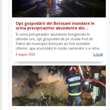
Opt gospodării din Botoșani inundate în
urma precipitațiilor abundente din
ultimele ore
În urma precipitațiilor abundente înregistrate în
ultimele ore, opt gospodării de pe strada Pod de
Piatră din municipiul Botoșani au fost inundate.
Ulterior, apa acumulată în curțile oamenilor s-a retras
pe carosabil. Pentru evacuarea apei, pompierii militari
Local
8 august 2026
din cadrul Detașamentului Botoșani au...