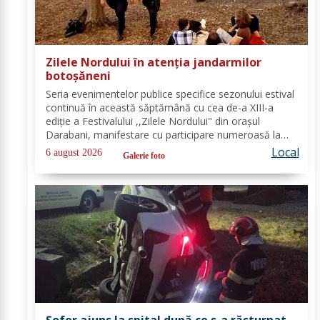
Zilele Nordului în atenția jandarmilor
botoșăneni
Seria evenimentelor publice specifice sezonului estival
continuă în această săptămână cu cea de-a XIII-a
ediție a Festivalului ,,Zilele Nordului" din orașul
Darabani, manifestare cu participare numeroasă la
care Inspectoratul de Jandarmi Județean Botoșani, în
Local
6 august 2026
Galerie foto
cooperare cu partenerii instituționali,...
Șofer ajuns la spital după ce s-a răsturnat