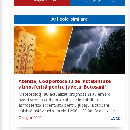
Articole similare
Atenție, Cod portocaliu de instabilitate
atmosferică pentru județul Botoșani!
Meteorologii au actualizat prognoza și au emis o
avertizare tip cod portocaliu de instabilitate
atmosferică accentuată pentru județul Botoșani
valabilă astăzi, între orele 12:00 – 23:00. Aceasta se va
manifesta prin intensificări ale vântului, vijelii puternice
Local
7 august 2026
(rafale de 70...90 km/h), averse...