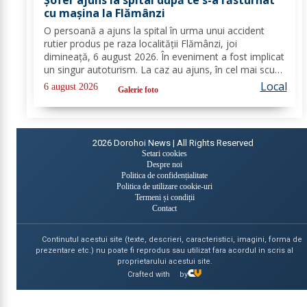
cu mașina la Flămânzi
O persoană a ajuns la spital în urma unui accident
rutier produs pe raza localității Flămânzi, joi
dimineață, 6 august 2026. În eveniment a fost implicat
un singur autoturism. La caz au ajuns, în cel mai scurt
timp, pompierii din cadrul Punctului de Lucru Flămânzi,
Local
6 august 2026
Galerie foto
cu o autospecială de stingere și...
2026
Dorohoi News | All Rights Reserved
Setari cookies
Despre noi
Politica de confidențialitate
Politica de utilizare cookie-uri
Termeni și condiții
Contact
Continutul acestui site (texte, descrieri, caracteristici, imagini, forma de
prezentare etc.) nu poate fi reprodus sau utilizat fara acordul in scris al
proprietarului acestui site.
Crafted with
by