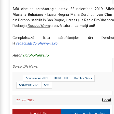
Află cine se sărbătoreşte astăzi 22 noiembrie 2019:
Silvi
Mariana Buhaianu
- Liceul Regina Maria Dorohoi,
Ioan Clim
din Dorohoi stabilit în San Roque, lucrează la Radio ProDiaspora
Redacția
Dorohoi News
urează tuturor
La mulți ani!
Completează lista sărbătoriților din Dorohoi
la
redactia@dorohoinews.ro
Autor:
DorohoiNews.ro
Sursa:
DH News
22 noiembrie 2019
DOROHOI
Dorohoi News
Sarbatoritii Zilei
Stiri
Local
22 nov. 2019
inapoi la lista
inapoi pe prima pagina