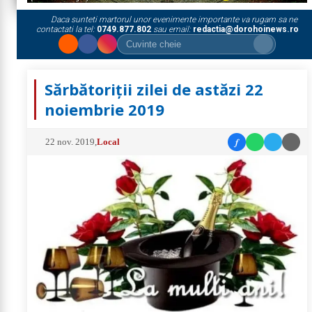
Daca sunteti martorul unor evenimente importante va rugam sa ne
contactati la tel:
0749.877.802
sau email:
redactia@dorohoinews.ro
Sărbătoriții zilei de astăzi 22
noiembrie 2019
f
22 nov. 2019
,
Local