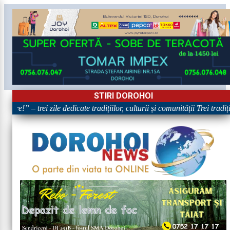
STIRI DOROHOI
are!” – trei zile dedicate tradițiilor, culturii și comunității Trei tradi