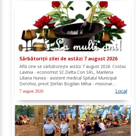
Sărbătoriții zilei de astăzi 7 august 2026
Află cine se sărbătoreşte astăzi 7 august 2026: Costas
Lavinia - economist SC.Delta Con SRL, Marilena
Liliana Hunea - asistent medical Spitalul Municipal
Dorohoi, preot Ștefan Bogdan Mihai - misionar
protopopesc Protopopiatul Dorohoi, Marcela Simona
Local
7 august 2026
Vieru - profesor Grup Școlar Alexandru Vlahuță...