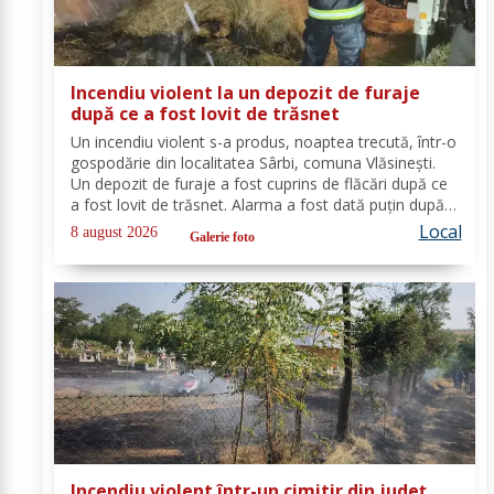
Incendiu violent la un depozit de furaje
după ce a fost lovit de trăsnet
Un incendiu violent s-a produs, noaptea trecută, într-o
gospodărie din localitatea Sârbi, comuna Vlăsinești.
Un depozit de furaje a fost cuprins de flăcări după ce
a fost lovit de trăsnet. Alarma a fost dată puțin după
ora 22:00. La caz s-au deplasat, în cel mai scurt timp,
Local
8 august 2026
Galerie foto
pompierii din cadrul...
Incendiu violent într-un cimitir din județ