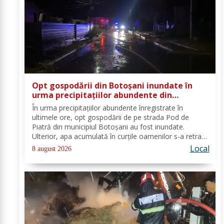
Opt gospodării din Botoșani inundate în
urma precipitațiilor abundente din
ultimele ore
În urma precipitațiilor abundente înregistrate în
ultimele ore, opt gospodării de pe strada Pod de
Piatră din municipiul Botoșani au fost inundate.
Ulterior, apa acumulată în curțile oamenilor s-a retras
pe carosabil. Pentru evacuarea apei, pompierii militari
Local
8 august 2026
din cadrul Detașamentului Botoșani au...