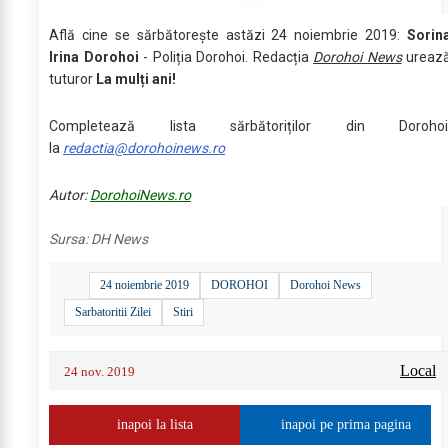
Află cine se sărbătoreşte astăzi 24 noiembrie 2019:
Sorin
Irina Dorohoi
- Poliția Dorohoi. Redacția
Dorohoi News
ureaz
tuturor
La mulți ani!
Completează lista sărbătoriților din Dorohoi
la
redactia@dorohoinews.ro
Autor:
DorohoiNews.ro
Sursa:
DH News
24 noiembrie 2019
DOROHOI
Dorohoi News
Sarbatoritii Zilei
Stiri
Local
24 nov. 2019
inapoi la lista
inapoi pe prima pagina