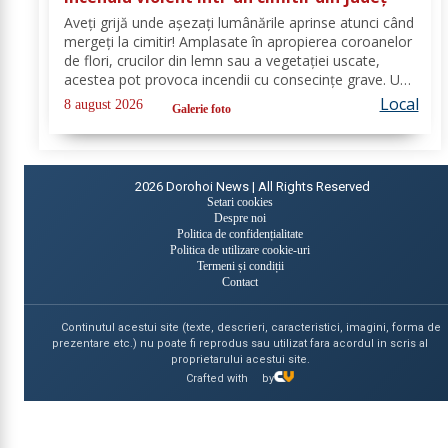
Aveți grijă unde așezați lumânările aprinse atunci când
mergeți la cimitir! Amplasate în apropierea coroanelor
de flori, crucilor din lemn sau a vegetației uscate,
acestea pot provoca incendii cu consecințe grave. Un
astfel de eveniment s-a produs ieri, în cimitirul din
Local
8 august 2026
Galerie foto
localitatea Ichimeni, comuna...
2026
Dorohoi News | All Rights Reserved
Setari cookies
Despre noi
Politica de confidențialitate
Politica de utilizare cookie-uri
Termeni și condiții
Contact
Continutul acestui site (texte, descrieri, caracteristici, imagini, forma de
prezentare etc.) nu poate fi reprodus sau utilizat fara acordul in scris al
proprietarului acestui site.
Crafted with
by