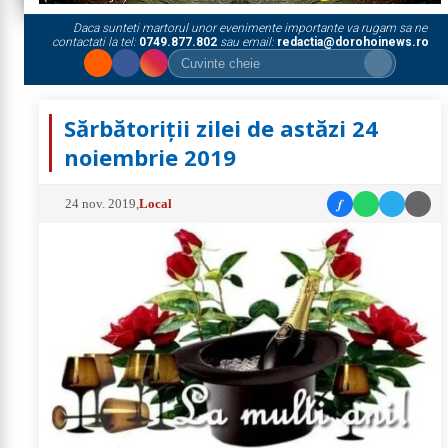
Daca sunteti martorul unor evenimente importante va rugam sa ne
contactati la tel:
0749.877.802
sau email:
redactia@dorohoinews.ro
Sărbătoriții zilei de astăzi 24
noiembrie 2019
f
24 nov. 2019
,
Local