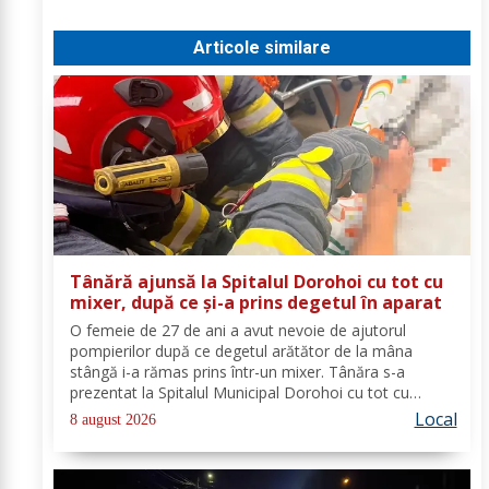
Articole similare
Tânără ajunsă la Spitalul Dorohoi cu tot cu
mixer, după ce și-a prins degetul în aparat
O femeie de 27 de ani a avut nevoie de ajutorul
pompierilor după ce degetul arătător de la mâna
stângă i-a rămas prins într-un mixer. Tânăra s-a
prezentat la Spitalul Municipal Dorohoi cu tot cu
aparatul electrocasnic, iar medicii au solicitat
Local
8 august 2026
intervenția salvatorilor. Pompierii din cadrul...