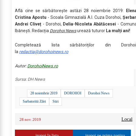
Află cine se sărbătoreşte astăzi 28 noiembrie 2019:
Elen
Cristina Apostu
- Scoala Gimnazială A.I. Cuza Dorohoi,
Șerba
Andrei Cliveț
- Dorohoi,
Delia-Nicoleta Abătăcesei
- Comun
Ibănești. Redacția
Dorohoi News
urează tuturor
La mulți ani!
Completează lista sărbătoriților din Dorohoi
la
redactia@dorohoinews.ro
Autor:
DorohoiNews.ro
Sursa:
DH News
28 noiembrie 2019
DOROHOI
Dorohoi News
Sarbatoritii Zilei
Stiri
Local
28 nov. 2019
inapoi la lista
inapoi pe prima pagina