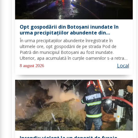
Opt gospodării din Botoșani inundate în
urma precipitațiilor abundente din
ultimele ore
În urma precipitațiilor abundente înregistrate în
ultimele ore, opt gospodării de pe strada Pod de
Piatră din municipiul Botoșani au fost inundate.
Ulterior, apa acumulată în curțile oamenilor s-a retras
pe carosabil. Pentru evacuarea apei, pompierii militari
Local
8 august 2026
din cadrul Detașamentului Botoșani au...
Incendiu violent la un depozit de furaje