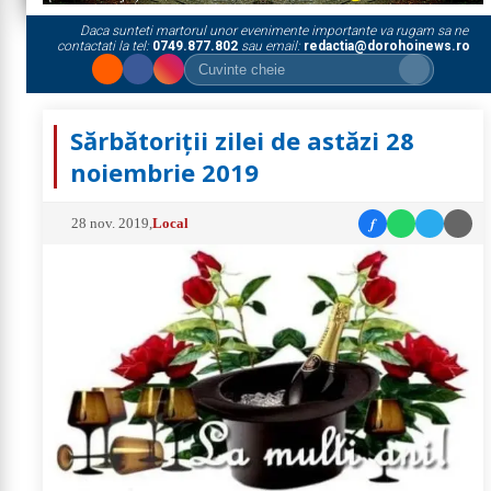
Daca sunteti martorul unor evenimente importante va rugam sa ne
contactati la tel:
0749.877.802
sau email:
redactia@dorohoinews.ro
Sărbătoriții zilei de astăzi 28
noiembrie 2019
f
28 nov. 2019
,
Local