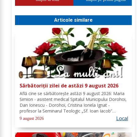
Articole similare
Sărbătoriții zilei de astăzi 9 august 2026
Află cine se sărbătoreşte astăzi 9 august 2026: Maria
Simion - asistent medical Spitalul Municipului Dorohoi,
Dan Ionescu - Dorohoi, Cristina Ionela Ignat -
profesor la Seminarul Teologic „Sf. Ioan Iacob”
Dorohoi, Ana-Maria Ojog - profesor- consilier
Local
9 august 2026
educativ Școala Gimnazială Nr. 1 Dumeni, Mihai...