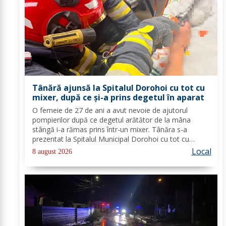
Tânără ajunsă la Spitalul Dorohoi cu tot cu
mixer, după ce și-a prins degetul în aparat
O femeie de 27 de ani a avut nevoie de ajutorul
pompierilor după ce degetul arătător de la mâna
stângă i-a rămas prins într-un mixer. Tânăra s-a
prezentat la Spitalul Municipal Dorohoi cu tot cu
aparatul electrocasnic, iar medicii au solicitat
Local
8 august 2026
intervenția salvatorilor. Pompierii din cadrul...