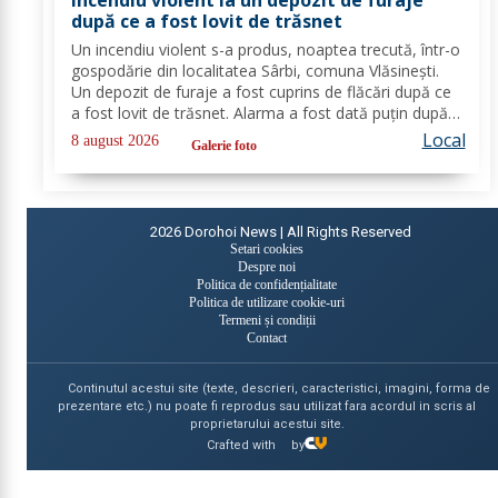
după ce a fost lovit de trăsnet
Un incendiu violent s-a produs, noaptea trecută, într-o
gospodărie din localitatea Sârbi, comuna Vlăsinești.
Un depozit de furaje a fost cuprins de flăcări după ce
a fost lovit de trăsnet. Alarma a fost dată puțin după
ora 22:00. La caz s-au deplasat, în cel mai scurt timp,
Local
8 august 2026
Galerie foto
pompierii din cadrul...
2026
Dorohoi News | All Rights Reserved
Setari cookies
Despre noi
Politica de confidențialitate
Politica de utilizare cookie-uri
Termeni și condiții
Contact
Continutul acestui site (texte, descrieri, caracteristici, imagini, forma de
prezentare etc.) nu poate fi reprodus sau utilizat fara acordul in scris al
proprietarului acestui site.
Crafted with
by