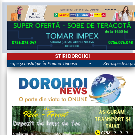
STIRI DOROHOI
 Energie și nostalgie în Poiana Teioasa
•
Retrospectiva prim